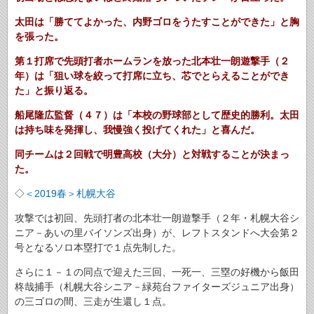
太田は「勝ててよかった、内野ゴロをうたすことができた」と胸
を張った。
第１打席で先頭打者ホームランを放った北本壮一朗遊撃手（２
年）は「狙い球を絞って打席に立ち、芯でとらえることができ
た」と振り返る。
船尾隆広監督（４７）は「本校の野球部として歴史的勝利。太田
は持ち味を発揮し、我慢強く投げてくれた」と喜んだ。
同チームは２回戦で明豊高校（大分）と対戦することが決まっ
た。
◇
＜2019春＞札幌大谷
攻撃では初回、先頭打者の北本壮一朗遊撃手（２年・札幌大谷シ
ニア－あいの里バイソンズ出身）が、レフトスタンドへ大会第２
号となるソロ本塁打で１点先制した。
さらに１－１の同点で迎えた三回、一死一、三塁の好機から飯田
柊哉捕手（札幌大谷シニア－緑苑台ファイターズジュニア出身）
の三ゴロの間、三走が生還し１点。