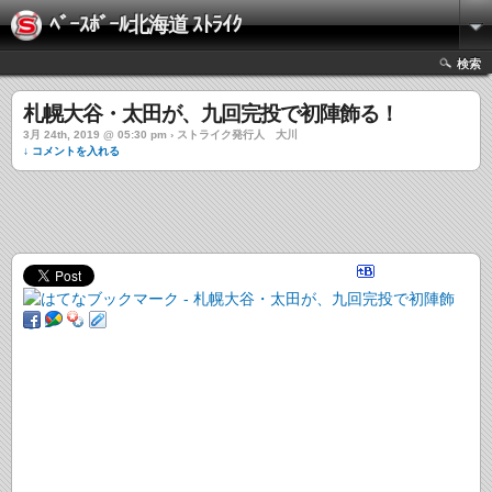
ﾍﾞｰｽﾎﾞｰﾙ北海道 ｽﾄﾗｲｸ
検索
札幌大谷・太田が、九回完投で初陣飾る！
3月 24th, 2019 @ 05:30 pm › ストライク発行人 大川
↓ コメントを入れる