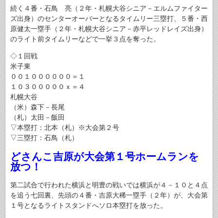
続く４番・石鳥 亮（２年・札幌大谷シニア－エルムファイター
ズ出身）のセンターオーバーとなるタイムリー三塁打、５番・西
原健太一塁手（２年・札幌大谷シニア－赤平レッドレイズ出身）
のライト前タイムリーなどで一挙３点を奪った。
◇１回戦
米子東
００１００００００＝１
１０３０００００ｘ＝４
札幌大谷
（米）森下－長尾
（札）太田－飯田
▽本塁打：北本（札）※大会第２号
▽三塁打：石鳥（札）
どさんこ吉原が大会第１号ホームランを
放つ！
第二試合で行われた横浜と明豊の戦いでは横浜が４－１０と４点
を追う七回裏、先頭の４番・吉原大稀一塁手（２年）が、大会第
１号となるライトスタンドへソロ本塁打を放った。