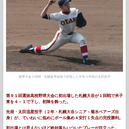
春季大会２回戦・札幌新琴似戦で好投した中学３年時の太田投手
第９１回選抜高校野球大会に初出場した札幌大谷が１回戦で米子
東を４－１で下し、初陣を飾った。
先発・太田流星投手（２年・札幌大谷シニア－菊水ベアーズ出
身）が、ていねいに低めにボール集め４安打１失点の完投勝利。
初出場とは思えないほど終始落ちいついたプレーが目立った。