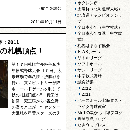
ホクレン旗
続きを読む
太陽杯（北海道新人戦）
北海道チャンピオンシッ
プ
2011年10月11日
全日本少年（中学軟式）
全日本少年春季（中学軟
式）
：2011
札幌はまなす協会
の札幌頂点！
ＫWBボール
リトルリーグ
ソフトボール
第１７回札幌市長杯争奪少
サン・リーグ
年軟式野球大会 １０日、太
中学軟式野球
陽球場で準決勝・決勝戦を
試合結果
行い、真栄ビクトリーが降
2012
雨コールドゲームを制して
2011
秋の札幌頂点へ!! 真栄は
ベースボール北海道スト
初回一死三塁から3番立野
ライク野球教室
の高々と上がったセンター
Mr.Tの親から目線ブログ
大飛球を星置スターズの失
野球観戦ブログ
たきうちプレス