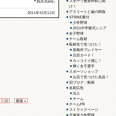
続きを読む
スポーツ整形外科に聞
け！
アスリートと歯の関係
2011年10月11日
STRIKE番付
少年野球
2011中学硬式シニア
女子野球
チーム取材
取材先で見つけた！
規格外プレイヤー
注目カード！
カッコイイ感じ！
輝く女子選手
スポーツショップ
お店で見つけた名品！
旧ブログ：動画
名刺広告
法人
チーム
»
10
…
最後 »
チームPR
ストライクページ
北海道少年野球