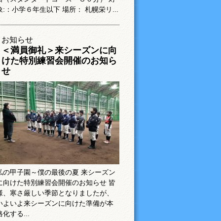
象:：小学６年生以下 場所： 札幌栄リ...
お知らせ
＜満員御礼＞来シーズンに向
けた特別練習会開催のお知ら
せ
私の甲子園～僕の最後の夏 来シーズン
に向けた特別練習会開催のお知らせ 皆
様、寒さ厳しい季節となりましたが、
いよいよ来シーズンに向けた準備が本
格化する...