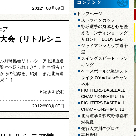
コンテンツ
2012年03月08日
トップページ
ストライクカップ
野球選手の身体と心を整
ニア
えるコンディショニング
大会（リトルシニ
サロンFIT BODY LAB
ジャイアンツカップ道予
選
スイングスピード・ラン
ル野球協会リトルシニア北海道連
キング
弊社へ送られてきた。昨年報告で
ベースボール北海道スト
からの記録を、紹介。また北海道
ライクのYouTubeチャン
 […]
ネル
FIGHTERS BASEBALL
続きを読む
CHAMPIONSHIP U-15
FIGHTERS BASEBALL
2012年03月07日
CHAMPIONSHIP U-12
北海道学童軟式野球都市
対抗戦
発行人大川のブログ
高校野球