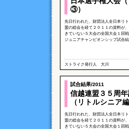
日本選手権大会（
③）
先日行われた、財団法人全日本リト
盟の総会を経て２０１１の資料が、
きていない５大会の全国大会１回戦
ジュニアチャンピオンシップ試合結果
ストライク発行人 大川
試合結果
/
2011
信越連盟３５周年
（リトルシニア
先日行われた、財団法人全日本リト
盟の総会を経て２０１１の資料が、
きていない５大会の全国大会１回戦