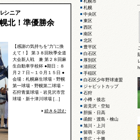
札幌市
札幌
トルシニア
中央区
札幌北！準優勝余
東区
西区
南区
北区
【感謝の気持ちを“力”に換
豊平区
えて！】 第３８回秋季全道
白石区
大会新人戦 兼 第２８回麻
厚別区
生自動車学校杯 ●期日：８
清田区
h
月２７日～１０月１５日 ●
手稲区
会場：札幌麻生球場・野幌
白石区少年野球連盟
第一球場・野幌第二球場・
ジャビットカップ
石狩青葉球場・岩見沢市営
石狩
球場・新十津川球場 […]
小樽・後志
岩見沢・空知
続きを読む
胆振・日高
函館・渡島・檜山
旭川・上川
留萌・宗谷
帯広・十勝