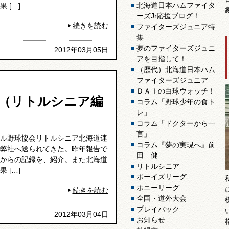
北海道日本ハムファイタ
 […]
ーズJr応援ブログ！
続きを読む
ファイターズジュニア特
集
夢のファイターズジュニ
2012年03月05日
アを目指して！
（歴代）北海道日本ハム
ファイターズジュニア
ＤＡＩの白球ウォッチ！
（リトルシニア編
コラム「野球少年の食ト
レ」
コラム「ドクターから一
言」
ル野球協会リトルシニア北海道連
コラム『夢の実現へ』前
弊社へ送られてきた。昨年報告で
田 健
からの記録を、紹介。また北海道
リトルシニア
 […]
ボーイズリーグ
ポニーリーグ
続きを読む
全国・道外大会
プレイバック
2012年03月04日
お知らせ