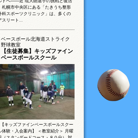
ルドへ――近 琉大朗選手の挑戦と復活
札幌市中央区にある「たきうち整形
外科スポーツクリニック」は、多くの
アスリート...
ベースボール北海道ストライク
野球教室
【生徒募集】キッズファイン
ベースボールスクール
【キッズファインベースボールスクー
ル体験・入会案内】 ＜教室紹介＞ 月曜
日（スタンダードコース・８０分） 対