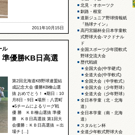
北見・オホーツク
釧路・根室
道新ジュニア野球情報紙
『熱球ナイン』
2011年10月15日
高円宮賜杯全日本学童軟
式野球大会-マクドナル
ド
ール
全国スポーツ少年団軟式
野球交流大会
！準優勝KB日高選
歴代戦績
全国大会(中学硬式)
全道大会(中学軟式)
第2回北海道KB野球連盟結
全国大会（中学軟式）
成記念大会 優勝KB檜山選
全国大会（少年野球）
抜 おめでとう！ ●期日：10
全道大会（少年野球）
月8日・9日 ●場所：八雲町
全日本学童（北・北海
●5チームによるリーグ戦
道）
優 勝 ＫＢ檜山選抜 準優
全日本学童（南・北海
勝 ＫＢ日高選抜 第1回大
道）
会優勝：ＫＢ日高選抜 ＝出
スタルヒン杯
場チ […]
全道少年軟式野球大会