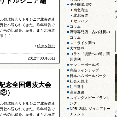
リトルシニア編
甲子園出場校
南北海道
北北海道
ル野球協会リトルシニア北海道連
センバツ
弊社へ送られてきた。昨年報告で
コラム
からの記録を、紹介。また北海道
野球専門店・古内社長の
 […]
コラム
ストライク調べ
続きを読む
大学野球
コラム『復活への道』西
2012年03月06日
川典利
ケンコーボール杯
商品ラインナップ
日本ハムボールパーク
社会人野球
記念全国選抜大会
注目選手
編②）
注目進路
スイングスピードランキ
ング
ル野球協会リトルシニア北海道連
NPB12球団ジュニアトー
弊社へ送られてきた。昨年報告で
ナメント
からの記録を、紹介。また北海道