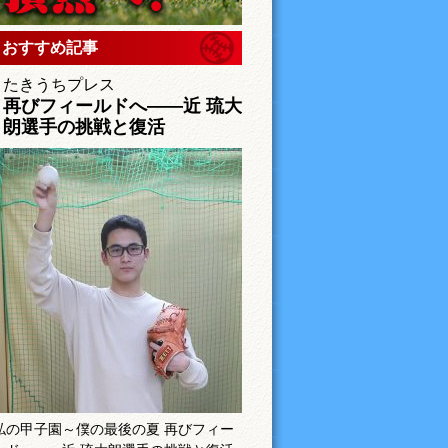
おすすめ記事
たきうちプレス
再びフィールドへ――近 琉大
朗選手の挑戦と復活
私の甲子園～僕の最後の夏 再びフィー