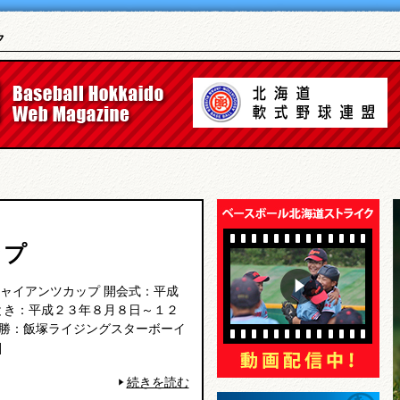
ク
ップ
ャイアンツカップ 開会式：平成
とき：平成２３年８月８日～１２
優勝：飯塚ライジングスターボーイ
]
続きを読む