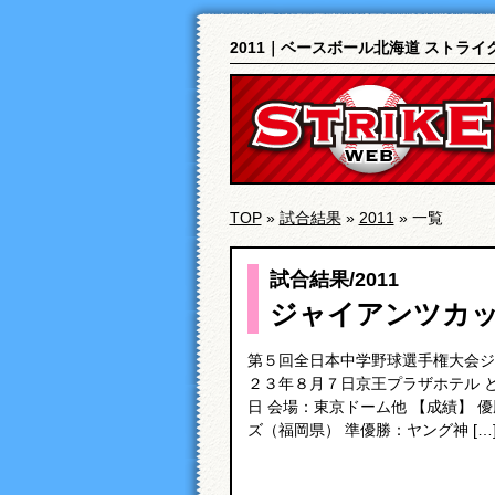
2011｜ベースボール北海道 ストライ
TOP
»
試合結果
»
2011
»
一覧
試合結果
/
2011
ジャイアンツカ
第５回全日本中学野球選手権大会ジ
２３年８月７日京王プラザホテル 
日 会場：東京ドーム他 【成績】 
ズ（福岡県） 準優勝：ヤング神 […