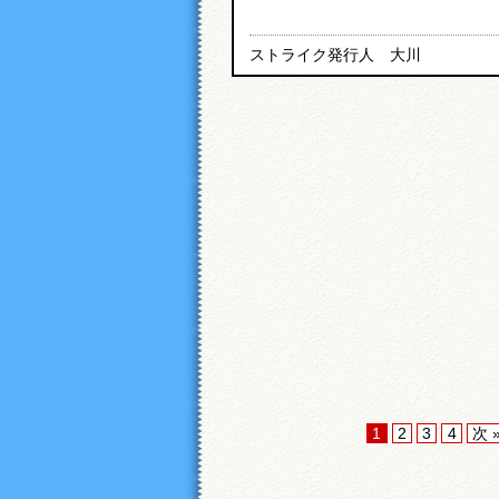
ストライク発行人 大川
1
2
3
4
次 