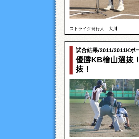
ストライク発行人 大川
試合結果
/
2011
/
2011Kボ
優勝KB檜山選抜
抜！