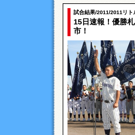
試合結果
/
2011
/
2011リ
15日速報！優勝
市！