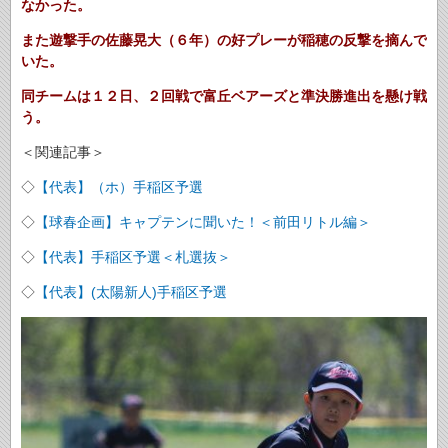
なかった。
また遊撃手の佐藤晃大（６年）の好プレーが稲穂の反撃を摘んで
いた。
同チームは１２日、２回戦で富丘ベアーズと準決勝進出を懸け戦
う。
＜関連記事＞
◇
【代表】（ホ）手稲区予選
◇
【球春企画】キャプテンに聞いた！＜前田リトル編＞
◇
【代表】手稲区予選＜札選抜＞
◇
【代表】(太陽新人)手稲区予選