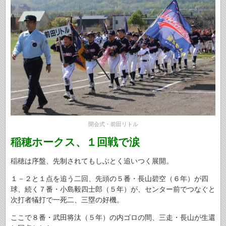
開会式・前田リトル
稲穂ホークス、１回戦で涙
稲穂は序盤、先制されてもしぶとく追いつく展開。
１－２と１点を追う二回、先頭の５番・長山碧空（６年）が四
球、続く７番・小島毅四士郎（５年）が、センター前でつなぐと
次打者犠打で一死二、三塁の好機。
ここで８番・武田将汰（５年）の内ゴロの間、三走・長山が生還