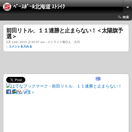
ﾍﾞｰｽﾎﾞｰﾙ北海道 ｽﾄﾗｲｸ
検索
前田リトル、１１連勝と止まらない！＜太陽旗予
選＞
5月 12th, 2019 @ 06:57 am › ストライク発行人 大川
↓ コメントを入れる