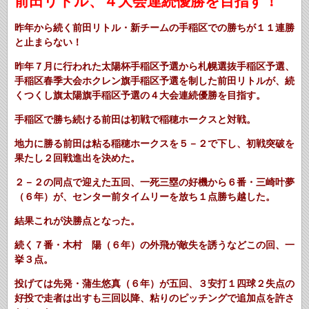
前田リトル、４大会連続優勝を目指す！
昨年から続く前田リトル・新チームの手稲区での勝ちが１１連勝
と止まらない！
昨年７月に行われた太陽杯手稲区予選から札幌選抜手稲区予選、
手稲区春季大会ホクレン旗手稲区予選を制した前田リトルが、続
くつくし旗太陽旗手稲区予選の４大会連続優勝を目指す。
手稲区で勝ち続ける前田は初戦で稲穂ホークスと対戦。
地力に勝る前田は粘る稲穂ホークスを５－２で下し、初戦突破を
果たし２回戦進出を決めた。
２－２の同点で迎えた五回、一死三塁の好機から６番・三崎叶夢
（６年）が、センター前タイムリーを放ち１点勝ち越した。
結果これが決勝点となった。
続く７番・木村 陽（６年）の外飛が敵失を誘うなどこの回、一
挙３点。
投げては先発・蒲生悠真（６年）が五回、３安打１四球２失点の
好投で走者は出すも三回以降、粘りのピッチングで追加点を許さ