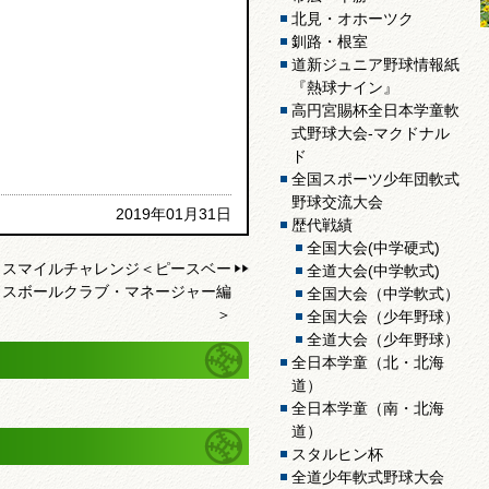
北見・オホーツク
釧路・根室
道新ジュニア野球情報紙
『熱球ナイン』
高円宮賜杯全日本学童軟
式野球大会-マクドナル
ド
全国スポーツ少年団軟式
野球交流大会
2019年01月31日
歴代戦績
全国大会(中学硬式)
スマイルチャレンジ＜ピースベー
全道大会(中学軟式)
スボールクラブ・マネージャー編
全国大会（中学軟式）
＞
全国大会（少年野球）
全道大会（少年野球）
全日本学童（北・北海
道）
全日本学童（南・北海
道）
スタルヒン杯
全道少年軟式野球大会