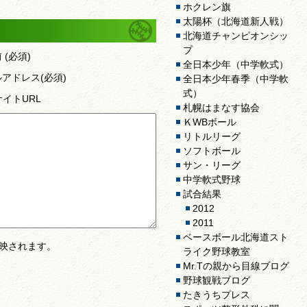
ホクレン旗
太陽杯（北海道新人戦）
北海道チャンピオンシッ
プ
前
(必須)
全日本少年（中学軟式）
ルアドレス
(必須)
全日本少年春季（中学軟
式）
サイトURL
札幌はまなす協会
ＫWBボール
リトルリーグ
ソフトボール
サン・リーグ
中学軟式野球
試合結果
2012
2011
ベースボール北海道スト
映されます。
ライク野球教室
Mr.Tの親から目線ブログ
野球観戦ブログ
たきうちプレス