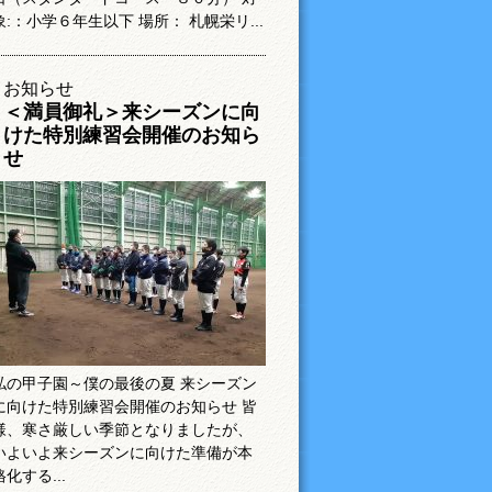
象:：小学６年生以下 場所： 札幌栄リ...
お知らせ
＜満員御礼＞来シーズンに向
けた特別練習会開催のお知ら
せ
私の甲子園～僕の最後の夏 来シーズン
に向けた特別練習会開催のお知らせ 皆
様、寒さ厳しい季節となりましたが、
いよいよ来シーズンに向けた準備が本
格化する...