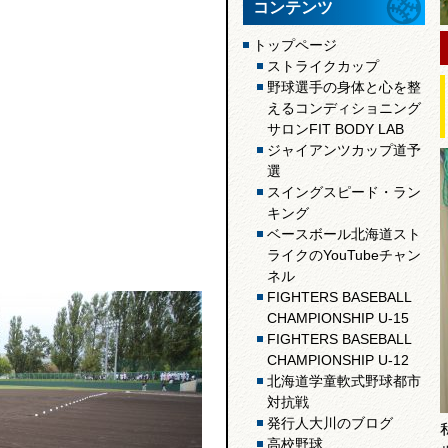
コンテンツ
トップページ
ストライクカップ
野球選手の身体と心を整
えるコンディショニング
サロンFIT BODY LAB
ジャイアンツカップ道予
選
スイングスピード・ラン
キング
ベースボール北海道スト
ライクのYouTubeチャン
ネル
FIGHTERS BASEBALL
CHAMPIONSHIP U-15
FIGHTERS BASEBALL
CHAMPIONSHIP U-12
北海道学童軟式野球都市
対抗戦
発行人大川のブログ
高校野球