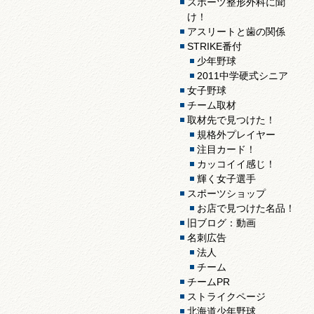
スポーツ整形外科に聞
け！
アスリートと歯の関係
STRIKE番付
少年野球
2011中学硬式シニア
女子野球
チーム取材
取材先で見つけた！
規格外プレイヤー
注目カード！
カッコイイ感じ！
輝く女子選手
スポーツショップ
お店で見つけた名品！
旧ブログ：動画
名刺広告
法人
チーム
チームPR
ストライクページ
北海道少年野球