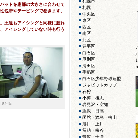
札幌市
パッドを患部の大きさに合わせて
札幌
性包帯やテーピングで巻きます。
中央区
東区
。圧迫もアイシングと同様に腫れ
西区
、アイシングしていない時も行う
南区
北区
豊平区
白石区
厚別区
清田区
h
手稲区
白石区少年野球連盟
ジャビットカップ
石狩
小樽・後志
川典利氏
岩見沢・空知
胆振・日高
函館・渡島・檜山
旭川・上川
留萌・宗谷
帯広・十勝