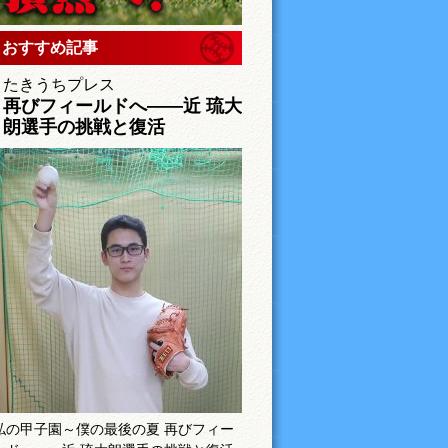
おすすめ記事
たきうちプレス
再びフィールドへ――近 琉大
朗選手の挑戦と復活
私の甲子園～僕の最後の夏 再びフィー