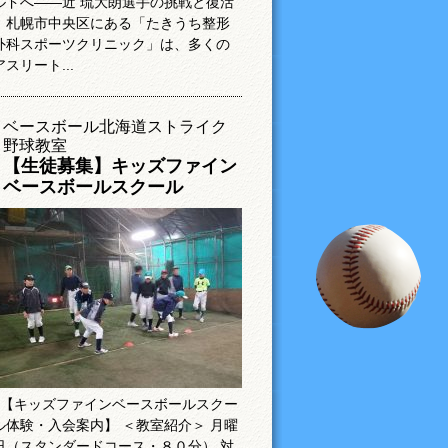
ルドへ――近 琉大朗選手の挑戦と復活
札幌市中央区にある「たきうち整形
外科スポーツクリニック」は、多くの
アスリート...
ベースボール北海道ストライク
野球教室
【生徒募集】キッズファイン
ベースボールスクール
【キッズファインベースボールスクー
ル体験・入会案内】 ＜教室紹介＞ 月曜
日（スタンダードコース・８０分） 対