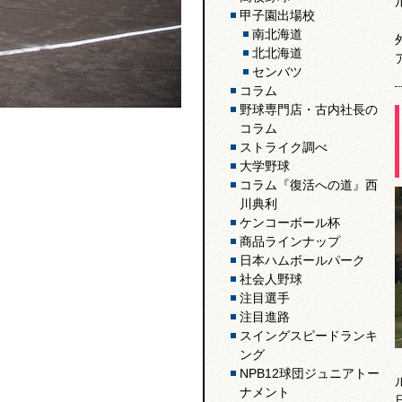
甲子園出場校
南北海道
北北海道
センバツ
コラム
野球専門店・古内社長の
コラム
ストライク調べ
大学野球
コラム『復活への道』西
川典利
ケンコーボール杯
商品ラインナップ
日本ハムボールパーク
社会人野球
注目選手
注目進路
スイングスピードランキ
ング
NPB12球団ジュニアトー
ナメント