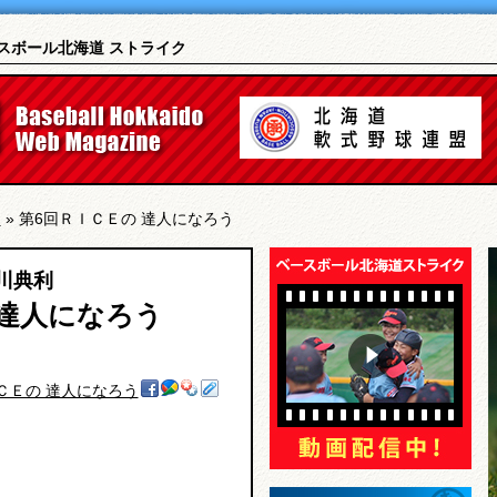
スボール北海道 ストライク
利
» 第6回ＲＩＣＥの 達人になろう
川典利
 達人になろう