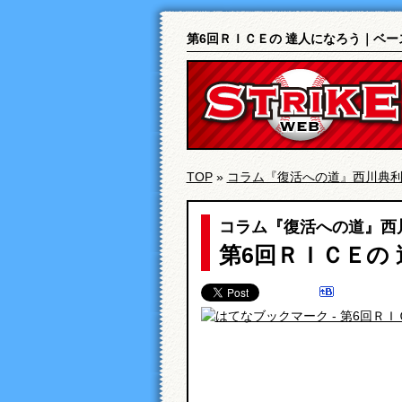
第6回ＲＩＣＥの 達人になろう｜ベー
TOP
»
コラム『復活への道』西川典
コラム『復活への道』西
第6回ＲＩＣＥの