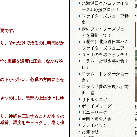
北海道日本ハムファイタ
ーズJr応援ブログ！
ファイターズジュニア特
集
夢のファイターズジュニ
要です。
アを目指して！
（歴代）北海道日本ハム
り、それだけで治るのに時間がか
ファイターズジュニア
ＤＡＩの白球ウォッチ！
コラム「野球少年の食ト
などで患部を適度に圧迫しながら巻
レ」
コラム「ドクターから一
の下から行い、心臓の方向にらせ
言」
コラム『夢の実現へ』前
田 健
きつめにし、患部の上は徐々にゆ
リトルシニア
ボーイズリーグ
ポニーリーグ
り、神経を圧迫することがあるの
全国・道外大会
感覚、温度をチェックし、巻く強
プレイバック
お知らせ