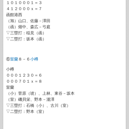
１０１０００１＝３
４１２０００ｘ＝７
函館港西
（旭）山口、佐藤－澤田
（函）畑中、森広－弓庭
▽三塁打：稲見（函）
▽二塁打：坂本（函）
⑥
室蘭
８－６
小樽
小樽
０００１２３０＝６
０００７０１ｘ＝８
室蘭
（小）菅原（琥）、上林、東谷－坂本
（室）磯貝栄、野本－瀧澤
▽三塁打：石橋（小）、古川（室）
▽二塁打：野本（室）