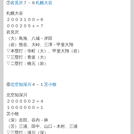
⑦
岩見沢
７－６
札幌大谷
札幌大谷
２００３１００＝６
０００２０５ｘ＝７
岩見沢
（大）鳥海、八城－岸田
（岩）熊谷、大峠、三澤－甲斐大翔
▽本塁打：寺町（大）、甲斐大翔（岩）
▽三塁打：青坂（大）
▽二塁打：橋元（岩）
⑧
北空知深川
４－１
苫小牧
北空知深川
２０００００２＝４
１００００００＝１
苫小牧
（深）吉田、谷内－林
（苫）三浦、田中、山口－木村、三浦
▽三塁打：浦川（深）