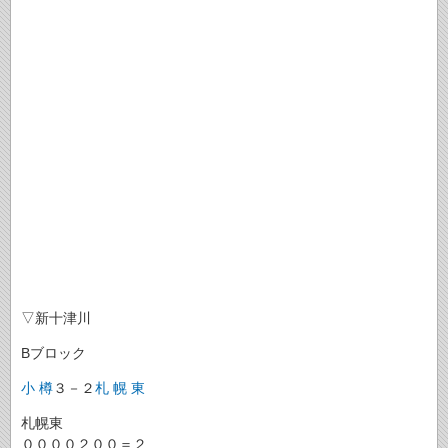
▽新十津川
Bブロック
小 樽
３－２
札 幌 東
札幌東
００００２００＝２