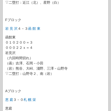
▽二塁打：近江（北）、星野（白）
Fブロック
岩 見 沢
４－３
函 館 東
函館東
０１０２００＝３
０００２２ｘ＝４
岩見沢
（六回時間切れ）
（函）吉澤、石岡－小田
（岩）熊谷、大峠、淺野、三澤－山野寺
▽二塁打：山野寺２、南（岩）
Aブロック
恵 庭
３－０
札 幌 栄
恵庭