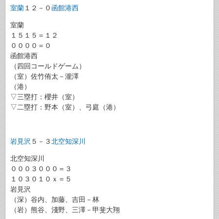
室蘭
１２－０
函館港西
室蘭
１５１５＝１２
００００＝０
函館港西
（四回コールドゲーム）
（室）佐竹侑太－瀧澤
（港）
▽三塁打：櫻井（室）
▽二塁打：野本（室）、弓庭（港）
岩見沢
５－３
北空知深川
北空知深川
０００３０００＝３
１０３０１０ｘ＝５
岩見沢
（深）谷内、加藤、吉田－林
（岩）熊谷、淺野、三澤－甲斐大翔