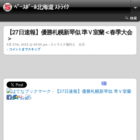
ﾍﾞｰｽﾎﾞｰﾙ北海道 ｽﾄﾗｲｸ
検索
【27日速報】優勝札幌新琴似 準Ｖ室蘭＜春季大会
＞
5月 27th, 2023 @ 09:55 pm › ストライク発行人 大川
↓ コメントまでスキップ