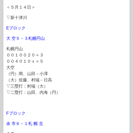
＜５月１４日＞
▽新十津川
Eブロック
大 空
５－３
札幌円山
札幌円山
００１００２０＝３
００４０１０ｘ＝５
大空
（円）岡、山田－小澤
（大）佐藤、村端－日高
▽三塁打：村端（大）
▽二塁打：山田、内海（円）
Fブロック
余 市
６－１
札 幌 北