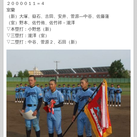
２００００１１＝４
室蘭
（新）大塚、嶽石、古田、安井、菅原―中谷、佐藤蓮
（室）野本、佐竹侑、佐竹祥－瀧澤
▽本塁打：小野悠（新）
▽三塁打：瀧澤（室）
▽二塁打：中谷、菅原２、石田（新）