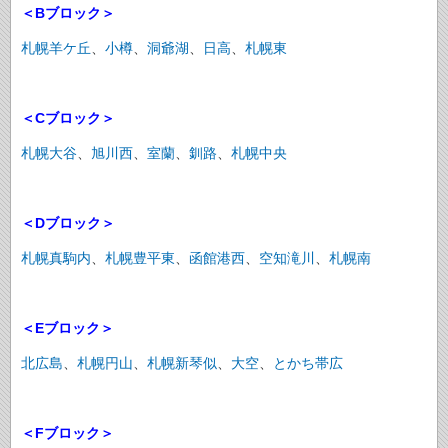
＜Bブロック＞
札幌羊ケ丘
、
小樽
、
洞爺湖
、
日高
、
札幌東
＜Cブロック＞
札幌大谷
、
旭川西
、
室蘭
、
釧路
、
札幌中央
＜Dブロック＞
札幌真駒内
、
札幌豊平東
、
函館港西
、
空知滝川
、
札幌南
＜Eブロック＞
北広島
、
札幌円山
、
札幌新琴似
、
大空
、
とかち帯広
＜Fブロック＞