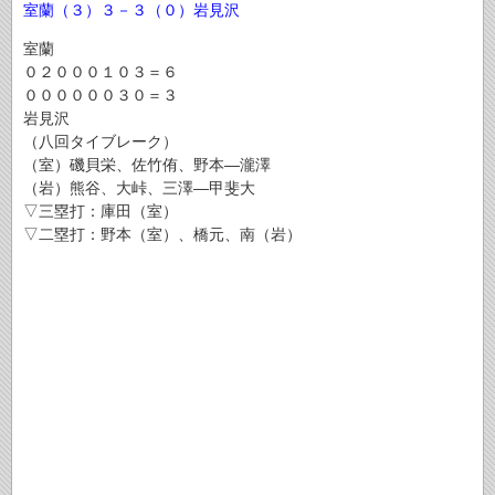
室蘭
（３）３－３（０）
岩見沢
室蘭
０２０００１０３＝６
００００００３０＝３
岩見沢
（八回タイブレーク）
（室）磯貝栄、佐竹侑、野本―瀧澤
（岩）熊谷、大峠、三澤―甲斐大
▽三塁打：庫田（室）
▽二塁打：野本（室）、橋元、南（岩）