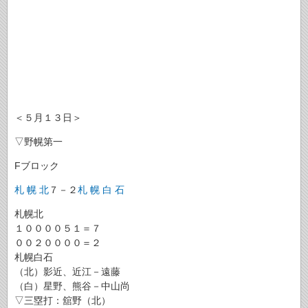
＜５月１３日＞
▽野幌第一
Fブロック
札 幌 北
７－２
札 幌 白 石
札幌北
１００００５１＝７
００２００００＝２
札幌白石
（北）影近、近江－遠藤
（白）星野、熊谷－中山尚
▽三塁打：舘野（北）