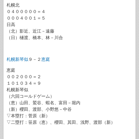
札幌北
０４０００００＝４
０００４００１＝５
日高
（北）影近、近江－遠藤
（日）樋渡、橋本、林－川合
札幌新琴似
９－２
恵庭
恵庭
００２０００＝２
１０１０３４＝９
札幌新琴似
（六回コールドゲーム）
（恵）山田、鷲谷、蝦名、富田－堀内
（新）櫻田、渡部、小野悠－中谷
▽本塁打：菅原（新）
▽二塁打：笹原（恵）、櫻田、其田、浅野、渡部（新）