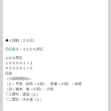
◆１回戦（２０日）
①
日高
５－２
とかち帯広
とかち帯広
１００００１＝２
００２３０ｘ＝５
日高
（六回時間切れ）
（と）平井、砂田（４回）、村瀬（４回）－本間
（日）橋本、林（５回）－川合
▽三塁打：渡辺（と）
▽二塁打：大久保（と）