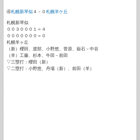
④
札幌新琴似
４－０
札幌羊ケ丘
札幌新琴似
００３０００１＝４
０００００００＝０
札幌羊ヶ丘
（新）櫻田、渡部、小野悠、菅原、嶽石－中谷
（羊）工藤、杉本、牛田－前田
▽三塁打：櫻田（新）
▽二塁打：小野悠、丹場（新）、前田（羊）