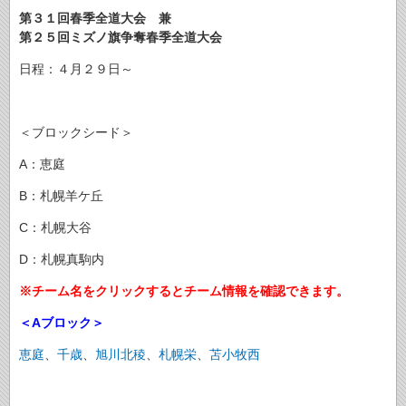
第３１回春季全道大会 兼
第２５回ミズノ旗争奪春季全道大会
日程：４月２９日～
＜ブロックシード＞
A：恵庭
B：札幌羊ケ丘
C：札幌大谷
D：札幌真駒内
※チーム名をクリックするとチーム情報を確認できます。
＜Aブロック＞
恵庭
、
千歳
、
旭川北稜
、
札幌栄
、
苫小牧西