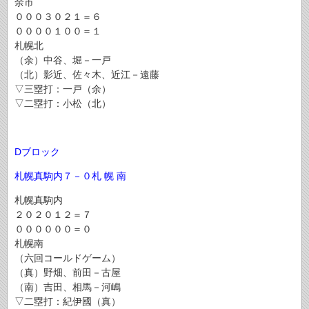
余市
０００３０２１＝６
００００１００＝１
札幌北
（余）中谷、堀－一戸
（北）影近、佐々木、近江－遠藤
▽三塁打：一戸（余）
▽二塁打：小松（北）
Dブロック
札幌真駒内
７－０
札 幌 南
札幌真駒内
２０２０１２＝７
００００００＝０
札幌南
（六回コールドゲーム）
（真）野畑、前田－古屋
（南）吉田、相馬－河嶋
▽二塁打：紀伊國（真）