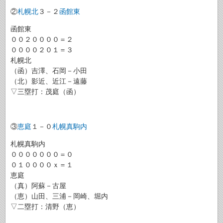
②
札幌北
３－２
函館東
函館東
００２００００＝２
００００２０１＝３
札幌北
（函）吉澤、石岡－小田
（北）影近、近江－遠藤
▽三塁打：茂庭（函）
③
恵庭
１－０
札幌真駒内
札幌真駒内
０００００００＝０
０１００００ｘ＝１
恵庭
（真）阿蘇－古屋
（恵）山田、三浦－岡崎、堀内
▽二塁打：清野（恵）