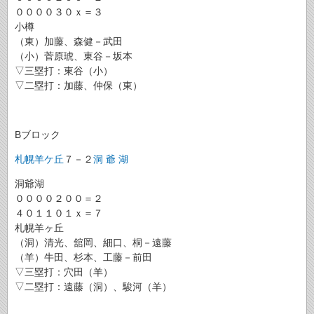
００００３０ｘ＝３
小樽
（東）加藤、森健－武田
（小）菅原琥、東谷－坂本
▽三塁打：東谷（小）
▽二塁打：加藤、仲保（東）
Bブロック
札幌羊ケ丘
７－２
洞 爺 湖
洞爺湖
００００２００＝２
４０１１０１ｘ＝７
札幌羊ヶ丘
（洞）清光、舘岡、細口、桐－遠藤
（羊）牛田、杉本、工藤－前田
▽三塁打：穴田（羊）
▽二塁打：遠藤（洞）、駿河（羊）