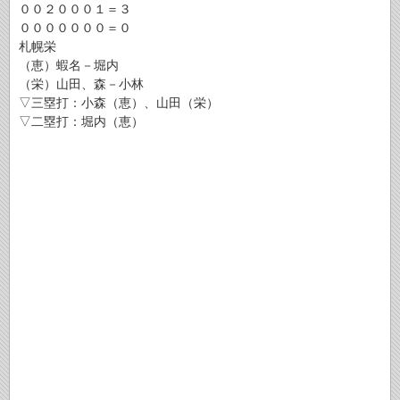
００２０００１＝３
０００００００＝０
札幌栄
（恵）蝦名－堀内
（栄）山田、森－小林
▽三塁打：小森（恵）、山田（栄）
▽二塁打：堀内（恵）