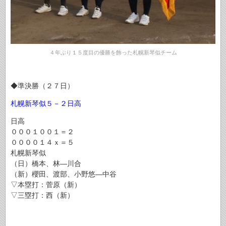
４年ぶり１５度目の優勝を飾った札幌新琴似チーム
◆準決勝（２７日）
札幌新琴似
５－２
日高
日高
０００１００１＝２
００００１４ｘ＝５
札幌新琴似
（日）橋本、林―川合
（新）櫻田、渡部、小野悠―中谷
▽本塁打：菅原（新）
▽三塁打：西（新）