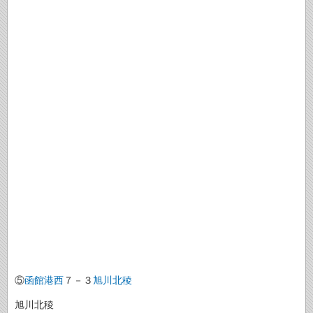
⑤
函館港西
７－３
旭川北稜
旭川北稜