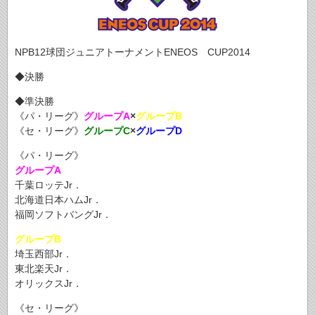
NPB12球団ジュニアトーナメントENEOS CUP2014
◆決勝
◆準決勝
《パ・リーグ》
グループA
×
グループB
《セ・リーグ》
グループC
×
グループD
《パ・リーグ》
グループA
千葉ロッテJr．
北海道日本ハムJr．
福岡ソフトバングJr．
グループB
埼玉西部Jr．
東北楽天Jr．
オリックスJr．
《セ・リーグ》