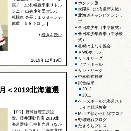
ホクレン旗
属チーム:札幌豊平東リトル
太陽杯（北海道新人戦）
シニア 出身少年団:ポルテ
北海道チャンピオンシッ
札幌東 身長：１６８センチ
プ
体重：５８キロ […]
全日本少年（中学軟式）
全日本少年春季（中学軟
続きを読む
式）
札幌はまなす協会
ＫWBボール
リトルリーグ
2019年12月19日
ソフトボール
サン・リーグ
中学軟式野球
試合結果
＜2019北海道選
2012
2011
ベースボール北海道スト
ライク野球教室
【PR】野球修理工房設
Mr.Tの親から目線ブログ
置、藤井運動具店 2019北
野球観戦ブログ
海道選抜 〇中川光月（なか
たきうちプレス
がわ みつき） 北海道選抜