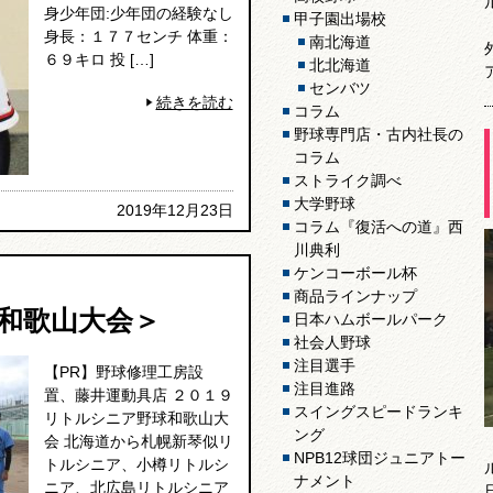
身少年団:少年団の経験なし
甲子園出場校
身長：１７７センチ 体重：
南北海道
６９キロ 投 […]
北北海道
センバツ
続きを読む
コラム
野球専門店・古内社長の
コラム
ストライク調べ
大学野球
2019年12月23日
コラム『復活への道』西
川典利
ケンコーボール杯
商品ラインナップ
和歌山大会＞
日本ハムボールパーク
社会人野球
注目選手
【PR】野球修理工房設
注目進路
置、藤井運動具店 ２０１９
スイングスピードランキ
リトルシニア野球和歌山大
ング
会 北海道から札幌新琴似リ
NPB12球団ジュニアトー
トルシニア、小樽リトルシ
ナメント
ニア、北広島リトルシニア