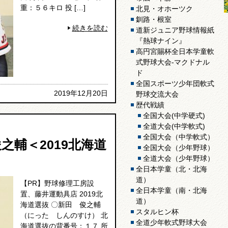
重：５６キロ 投 […]
北見・オホーツク
釧路・根室
続きを読む
道新ジュニア野球情報紙
『熱球ナイン』
高円宮賜杯全日本学童軟
式野球大会-マクドナル
ド
全国スポーツ少年団軟式
2019年12月20日
野球交流大会
歴代戦績
全国大会(中学硬式)
全道大会(中学軟式)
全国大会（中学軟式）
之輔＜2019北海道
全国大会（少年野球）
全道大会（少年野球）
全日本学童（北・北海
道）
【PR】野球修理工房設
全日本学童（南・北海
置、藤井運動具店 2019北
道）
海道選抜 〇新田 俊之輔
スタルヒン杯
（にった しんのすけ） 北
全道少年軟式野球大会
海道選抜の背番号：１７ 所