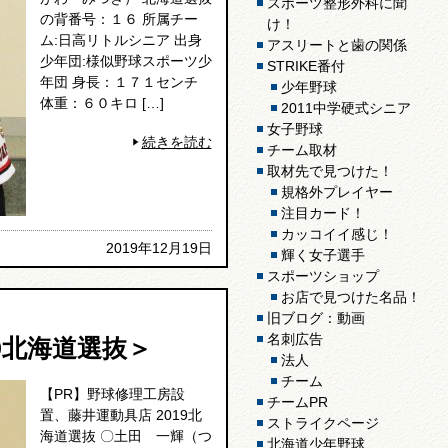
スポーツ整形外科に聞
の背番号：１６ 所属チー
け！
ム:日高リトルシニア 出身
アスリートと歯の関係
少年団:様似野球スポーツ少
STRIKE番付
年団 身長：１７１センチ
少年野球
体重：６０キロ […]
2011中学硬式シニア
女子野球
続きを読む
チーム取材
取材先で見つけた！
規格外プレイヤー
注目カード！
カッコイイ感じ！
2019年12月19日
輝く女子選手
スポーツショップ
お店で見つけた名品！
旧ブログ：動画
名刺広告
9北海道選抜＞
法人
チーム
【PR】野球修理工房設
チームPR
置、藤井運動具店 2019北
ストライクページ
海道選抜 〇土田 一輝（つ
北海道少年野球