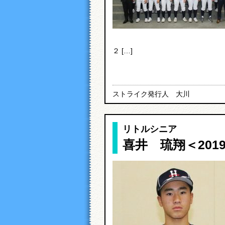
２ […]
ストライク発行人 大川
リトルシニア
喜井 琉翔＜201