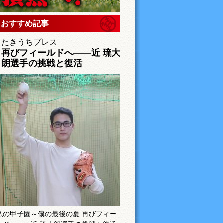
おすすめ記事
たきうちプレス
再びフィールドへ――近 琉大
朗選手の挑戦と復活
私の甲子園～僕の最後の夏 再びフィー