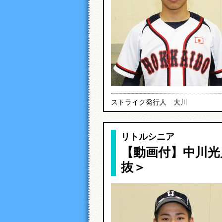
ストライク発行人 大川
リトルシニア
【動画付】中川光月
抜＞