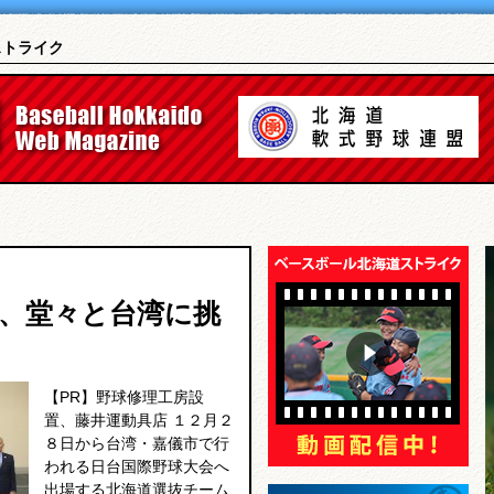
ストライク
、堂々と台湾に挑
【PR】野球修理工房設
置、藤井運動具店 １２月２
８日から台湾・嘉儀市で行
われる日台国際野球大会へ
出場する北海道選抜チーム