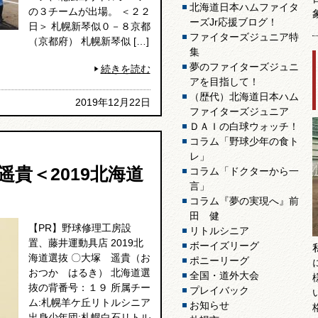
北海道日本ハムファイタ
の３チームが出場。 ＜２２
ーズJr応援ブログ！
日＞ 札幌新琴似０－８京都
ファイターズジュニア特
（京都府） 札幌新琴似 […]
集
夢のファイターズジュニ
続きを読む
アを目指して！
（歴代）北海道日本ハム
2019年12月22日
ファイターズジュニア
ＤＡＩの白球ウォッチ！
コラム「野球少年の食ト
レ」
貴＜2019北海道
コラム「ドクターから一
言」
コラム『夢の実現へ』前
田 健
【PR】野球修理工房設
リトルシニア
置、藤井運動具店 2019北
ボーイズリーグ
海道選抜 〇大塚 遥貴（お
ポニーリーグ
おつか はるき） 北海道選
全国・道外大会
抜の背番号：１９ 所属チー
プレイバック
ム:札幌羊ケ丘リトルシニア
お知らせ
出身少年団:札幌白石リトル