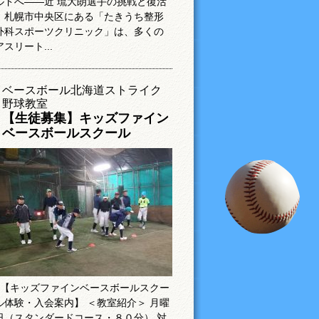
ルドへ――近 琉大朗選手の挑戦と復活
札幌市中央区にある「たきうち整形
外科スポーツクリニック」は、多くの
アスリート...
ベースボール北海道ストライク
野球教室
【生徒募集】キッズファイン
ベースボールスクール
【キッズファインベースボールスクー
ル体験・入会案内】 ＜教室紹介＞ 月曜
日（スタンダードコース・８０分） 対