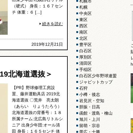
札幌市
（硬式） 身長：１６７セン
札幌
チ 体重：６ […]
中央区
東区
続きを読む
西区
南区
北区
2019年12月21日
豊平区
白石区
厚別区
清田区
h
手稲区
19北海道選抜＞
白石区少年野球連盟
ジャビットカップ
【PR】野球修理工房設
石狩
置、藤井運動具店 2019北
小樽・後志
海道選抜 〇荒井 亮太朗
岩見沢・空知
（あらい りょうたろう）
胆振・日高
北海道選抜の背番号：１８
函館・渡島・檜山
所属チーム:北広島リトルシ
旭川・上川
ニア 出身少年団:オール清
留萌・宗谷
田 身長：１６５センチ 体
帯広・十勝