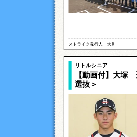
ストライク発行人 大川
リトルシニア
【動画付】大塚 遥
選抜＞