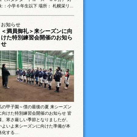
象:：小学６年生以下 場所： 札幌栄リ...
お知らせ
＜満員御礼＞来シーズンに向
けた特別練習会開催のお知ら
せ
私の甲子園～僕の最後の夏 来シーズン
に向けた特別練習会開催のお知らせ 皆
様、寒さ厳しい季節となりましたが、
いよいよ来シーズンに向けた準備が本
格化する...