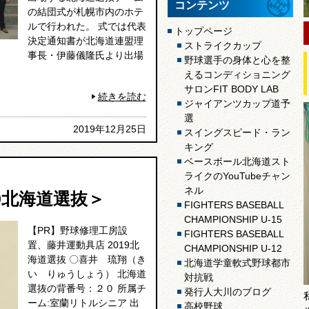
コンテンツ
の結団式が札幌市内のホテ
ルで行われた。 式では代表
トップページ
決定通知書が北海道連盟理
ストライクカップ
事長・伊藤儀隆氏より出場
野球選手の身体と心を整
えるコンディショニング
サロンFIT BODY LAB
続きを読む
ジャイアンツカップ道予
選
2019年12月25日
スイングスピード・ラン
キング
ベースボール北海道スト
ライクのYouTubeチャン
ネル
9北海道選抜＞
FIGHTERS BASEBALL
CHAMPIONSHIP U-15
【PR】野球修理工房設
FIGHTERS BASEBALL
置、藤井運動具店 2019北
CHAMPIONSHIP U-12
海道選抜 〇喜井 琉翔（き
北海道学童軟式野球都市
い りゅうしょう） 北海道
対抗戦
選抜の背番号：２０ 所属チ
発行人大川のブログ
ーム:室蘭リトルシニア 出
高校野球