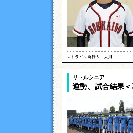
ストライク発行人 大川
リトルシニア
道勢、試合結果＜