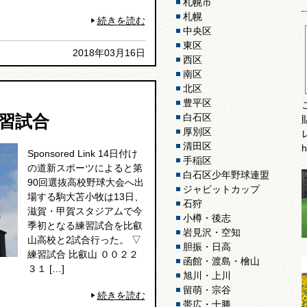
札幌市
札幌
続きを読む
中央区
東区
2018年03月16日
西区
南区
北区
豊平区
白石区
習試合
厚別区
清田区
h
Sponsored Link 14日付け
手稲区
の道新スポーツによると第
白石区少年野球連盟
90回選抜高校野球大会へ出
ジャビットカップ
場する駒大苫小牧は13日、
石狩
滋賀・甲賀スタジアムで今
小樽・後志
季初となる練習試合を比叡
岩見沢・空知
山高校と2試合行った。 ▽
胆振・日高
練習試合 比叡山 ００２２
函館・渡島・檜山
３１ […]
旭川・上川
留萌・宗谷
続きを読む
帯広・十勝