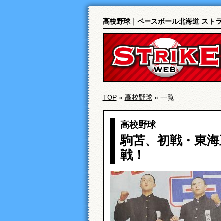
高校野球｜ベースボール北海道 スト
TOP
»
高校野球
»
一覧
高校野球
駒苫、初戦・東海
戦！