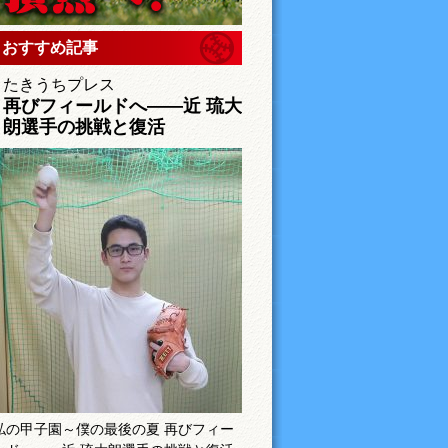
おすすめ記事
たきうちプレス
再びフィールドへ――近 琉大
朗選手の挑戦と復活
私の甲子園～僕の最後の夏 再びフィー