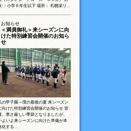
象:：小学６年生以下 場所： 札幌栄リ...
お知らせ
＜満員御礼＞来シーズンに向
けた特別練習会開催のお知ら
せ
私の甲子園～僕の最後の夏 来シーズン
に向けた特別練習会開催のお知らせ 皆
様、寒さ厳しい季節となりましたが、
いよいよ来シーズンに向けた準備が本
格化する...