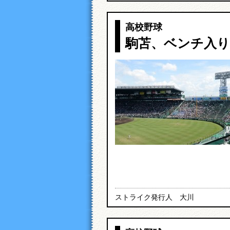
高校野球
駒苫、ベンチ入り
ストライク発行人 大川