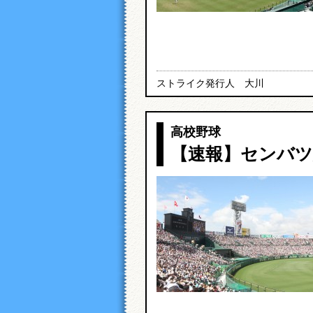
ストライク発行人 大川
高校野球
【速報】センバ