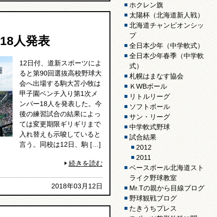
ホクレン旗
太陽杯（北海道新人戦）
北海道チャンピオンシッ
プ
18人発表
全日本少年（中学軟式）
全日本少年春季（中学軟
12日付、道新スポーツによ
式）
ると第90回選抜高校野球大
札幌はまなす協会
会へ出場する駒大苫小牧は
ＫWBボール
甲子園ベンチ入り第1次メ
リトルリーグ
ンバー18人を発表した。今
ソフトボール
後の練習試合の結果によっ
サン・リーグ
ては変更期限ギリギリまで
中学軟式野球
入れ替えも示唆していると
試合結果
言う。同校は12日、駒 […]
2012
2011
続きを読む
ベースボール北海道スト
ライク野球教室
2018年03月12日
Mr.Tの親から目線ブログ
野球観戦ブログ
たきうちプレス