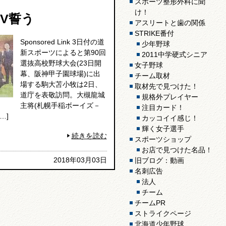
スポーツ整形外科に聞
け！
V誓う
アスリートと歯の関係
STRIKE番付
Sponsored Link 3日付の道
少年野球
新スポーツによると第90回
2011中学硬式シニア
選抜高校野球大会(23日開
女子野球
幕、阪神甲子園球場)に出
チーム取材
場する駒大苫小牧は2日、
取材先で見つけた！
道庁を表敬訪問。大槻龍城
規格外プレイヤー
主将(札幌手稲ボーイズ－
注目カード！
…]
カッコイイ感じ！
輝く女子選手
続きを読む
スポーツショップ
お店で見つけた名品！
2018年03月03日
旧ブログ：動画
名刺広告
法人
チーム
チームPR
ストライクページ
北海道少年野球