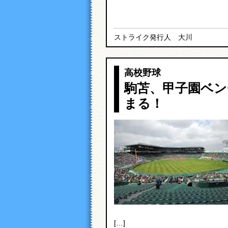
ストライク発行人 大川
高校野球
駒苫、甲子園ベン
まる！
[…]