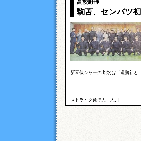
高校野球
駒苫、センバツ初
新琴似シャーク出身)は「道勢初と [
ストライク発行人 大川