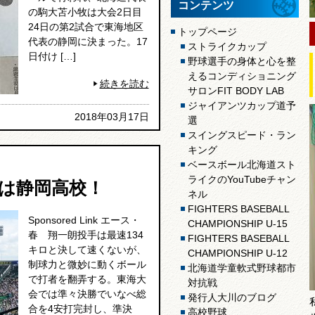
コンテンツ
の駒大苫小牧は大会2日目
24日の第2試合で東海地区
トップページ
代表の静岡に決まった。17
ストライクカップ
日付け […]
野球選手の身体と心を整
えるコンディショニング
続きを読む
サロンFIT BODY LAB
ジャイアンツカップ道予
2018年03月17日
選
スイングスピード・ラン
キング
ベースボール北海道スト
ライクのYouTubeチャン
は静岡高校！
ネル
FIGHTERS BASEBALL
Sponsored Link エース・
CHAMPIONSHIP U-15
春 翔一朗投手は最速134
FIGHTERS BASEBALL
キロと決して速くないが、
CHAMPIONSHIP U-12
制球力と微妙に動くボール
北海道学童軟式野球都市
で打者を翻弄する。東海大
対抗戦
会では準々決勝でいなべ総
発行人大川のブログ
合を4安打完封し、準決
高校野球