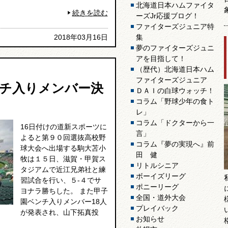
北海道日本ハムファイタ
続きを読む
ーズJr応援ブログ！
ファイターズジュニア特
2018年03月16日
集
夢のファイターズジュニ
アを目指して！
（歴代）北海道日本ハム
ファイターズジュニア
チ入りメンバー決
ＤＡＩの白球ウォッチ！
コラム「野球少年の食ト
レ」
コラム「ドクターから一
16日付けの道新スポーツに
言」
よると第９０回選抜高校野
コラム『夢の実現へ』前
球大会へ出場する駒大苫小
田 健
牧は１５日、滋賀・甲賀ス
リトルシニア
タジアムで近江兄弟社と練
ボーイズリーグ
習試合を行い、５‐４でサ
ポニーリーグ
ヨナラ勝ちした。 また甲子
全国・道外大会
園ベンチ入りメンバー18人
プレイバック
が発表され、山下拓真投
お知らせ