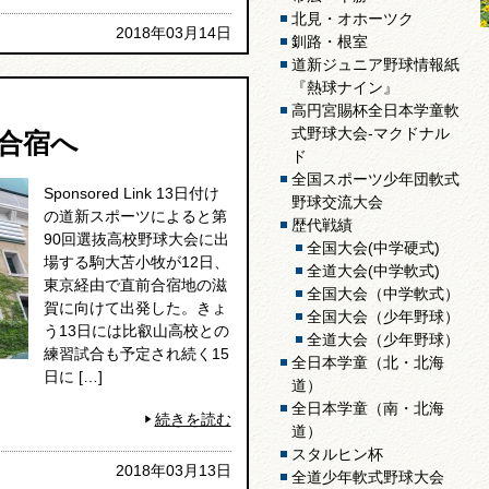
北見・オホーツク
2018年03月14日
釧路・根室
道新ジュニア野球情報紙
『熱球ナイン』
高円宮賜杯全日本学童軟
式野球大会-マクドナル
合宿へ
ド
全国スポーツ少年団軟式
Sponsored Link 13日付け
野球交流大会
の道新スポーツによると第
歴代戦績
90回選抜高校野球大会に出
全国大会(中学硬式)
場する駒大苫小牧が12日、
全道大会(中学軟式)
東京経由で直前合宿地の滋
全国大会（中学軟式）
賀に向けて出発した。きょ
全国大会（少年野球）
う13日には比叡山高校との
全道大会（少年野球）
練習試合も予定され続く15
全日本学童（北・北海
日に […]
道）
全日本学童（南・北海
続きを読む
道）
スタルヒン杯
2018年03月13日
全道少年軟式野球大会