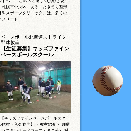
ルドへ――近 琉大朗選手の挑戦と復活
札幌市中央区にある「たきうち整形
外科スポーツクリニック」は、多くの
アスリート...
ベースボール北海道ストライク
野球教室
【生徒募集】キッズファイン
ベースボールスクール
【キッズファインベースボールスクー
ル体験・入会案内】 ＜教室紹介＞ 月曜
日（スタンダードコース・８０分） 対