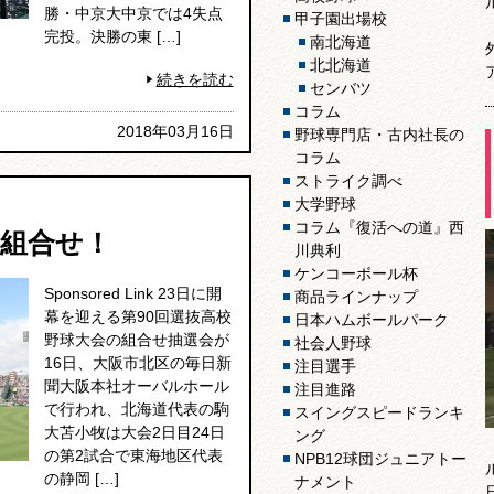
勝・中京大中京では4失点
甲子園出場校
完投。決勝の東 […]
南北海道
北北海道
続きを読む
センバツ
コラム
2018年03月16日
野球専門店・古内社長の
コラム
ストライク調べ
大学野球
コラム『復活への道』西
ツ組合せ！
川典利
ケンコーボール杯
Sponsored Link 23日に開
商品ラインナップ
幕を迎える第90回選抜高校
日本ハムボールパーク
野球大会の組合せ抽選会が
社会人野球
16日、大阪市北区の毎日新
注目選手
聞大阪本社オーバルホール
注目進路
で行われ、北海道代表の駒
スイングスピードランキ
大苫小牧は大会2日目24日
ング
の第2試合で東海地区代表
NPB12球団ジュニアトー
の静岡 […]
ナメント