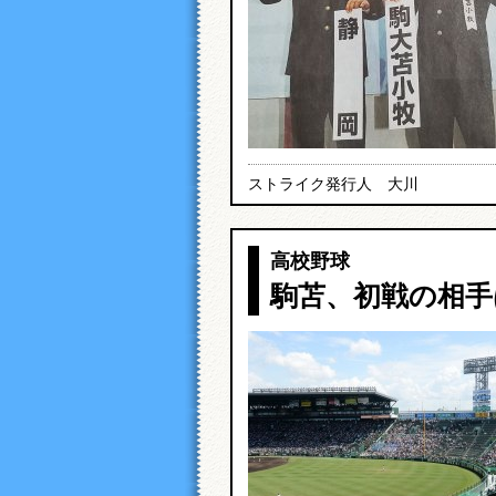
ストライク発行人 大川
高校野球
駒苫、初戦の相手