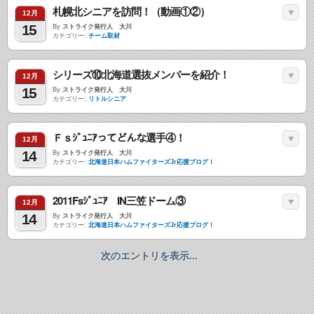
札幌北シニアを訪問！（動画①②）
12月
15
By
ストライク発行人 大川
カテゴリー:
チーム取材
シリーズ⑩北海道選抜メンバーを紹介！
12月
15
By
ストライク発行人 大川
カテゴリー:
リトルシニア
Ｆｓｼﾞｭﾆｱってどんな選手④！
12月
14
By
ストライク発行人 大川
カテゴリー:
北海道日本ハムファイターズJr応援ブログ！
2011Fsｼﾞｭﾆｱ IN三笠ドーム③
12月
14
By
ストライク発行人 大川
カテゴリー:
北海道日本ハムファイターズJr応援ブログ！
次のエントリを表示...