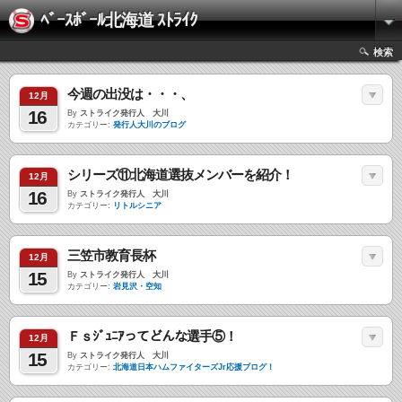
ﾍﾞｰｽﾎﾞｰﾙ北海道 ｽﾄﾗｲｸ
検索
今週の出没は・・・、
12月
16
By
ストライク発行人 大川
カテゴリー:
発行人大川のブログ
シリーズ⑪北海道選抜メンバーを紹介！
12月
16
By
ストライク発行人 大川
カテゴリー:
リトルシニア
三笠市教育長杯
12月
15
By
ストライク発行人 大川
カテゴリー:
岩見沢・空知
Ｆｓｼﾞｭﾆｱってどんな選手⑤！
12月
15
By
ストライク発行人 大川
カテゴリー:
北海道日本ハムファイターズJr応援ブログ！