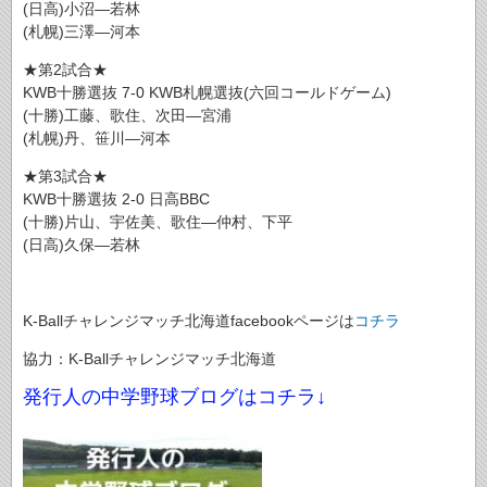
(日高)小沼―若林
(札幌)三澤―河本
★第2試合★
KWB十勝選抜 7-0 KWB札幌選抜(六回コールドゲーム)
(十勝)工藤、歌住、次田―宮浦
(札幌)丹、笹川―河本
★第3試合★
KWB十勝選抜 2-0 日高BBC
(十勝)片山、宇佐美、歌住―仲村、下平
(日高)久保―若林
K-Ballチャレンジマッチ北海道facebookページは
コチラ
協力：K-Ballチャレンジマッチ北海道
発行人の中学野球ブログはコチラ↓