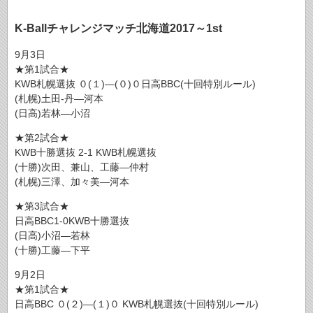
K-Ballチャレンジマッチ北海道2017～1st
9月3日
★第1試合★
KWB札幌選抜 ０(１)―(０)０日高BBC(十回特別ルール)
(札幌)土田-丹―河本
(日高)若林―小沼
★第2試合★
KWB十勝選抜 2-1 KWB札幌選抜
(十勝)次田、兼山、工藤―仲村
(札幌)三澤、加々美―河本
★第3試合★
日高BBC1-0KWB十勝選抜
(日高)小沼―若林
(十勝)工藤―下平
9月2日
★第1試合★
日高BBC ０(２)―(１)０ KWB札幌選抜(十回特別ルール)