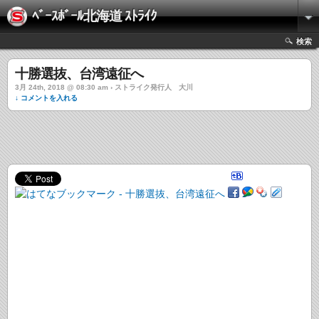
ﾍﾞｰｽﾎﾞｰﾙ北海道 ｽﾄﾗｲｸ
検索
十勝選抜、台湾遠征へ
3月 24th, 2018 @ 08:30 am › ストライク発行人 大川
↓ コメントを入れる