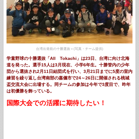
台湾出発前の十勝選抜＝(写真・チーム提供)
学童野球の十勝選抜「All Tokachi」は23日、台湾に向け北海
道を発った。選手15人は3月現在、小学6年生。十勝管内の少年
団から選抜され2月11日結団式を行い、3月21日までに5度の室内
練習を繰り返し台湾南部の嘉儀市で24～26日に開催される桃城
盃交流大会に出場する。同チームの参加は今年で3度目で、昨年
は初優勝を飾っている。
国際大会での活躍に期待したい！