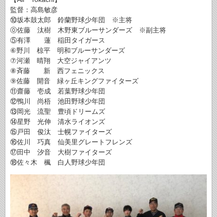
監督：高島敏彦
⑩坂本鼓太郎 鈴蘭野球少年団 ※主将
⓪佐藤 汰樹 木野東ブルーサンダーズ ※副主将
⑤有澤 蓮 稲田タイガース
⑥野川 椋平 明和ブルーサンダーズ
⑦河瀬 晴翔 大空ジャイアンツ
⑧斉藤 新 西フェニックス
⑨佐藤 開音 緑ヶ丘キングファイターズ
⑪齋藤 壱成 若葉野球少年団
⑫鴨川 尚梧 池田野球少年団
⑬岡光 流聖 豊頃ドリームズ
⑭星野 光伸 清水ライオンズ
⑮戸田 俊汰 士幌ファイターズ
⑯佐川 巧真 仙美里グレートフレンズ
⑰田中 汐音 大樹ファイターズ
⑱佐々木 楓 白人野球少年団