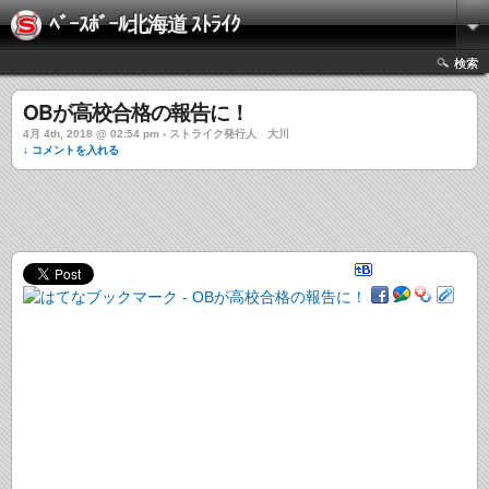
ﾍﾞｰｽﾎﾞｰﾙ北海道 ｽﾄﾗｲｸ
検索
OBが高校合格の報告に！
4月 4th, 2018 @ 02:54 pm › ストライク発行人 大川
↓ コメントを入れる