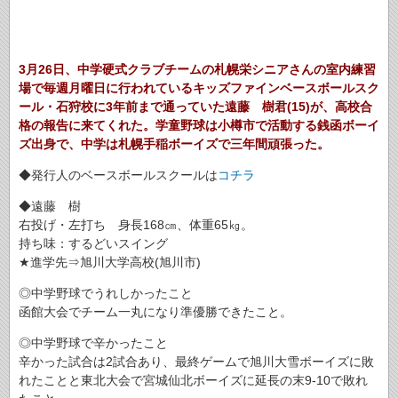
3月26日、中学硬式クラブチームの札幌栄シニアさんの室内練習
場で毎週月曜日に行われているキッズファインベースボールスク
ール・石狩校に3年前まで通っていた遠藤 樹君(15)が、高校合
格の報告に来てくれた。学童野球は小樽市で活動する銭函ボーイ
ズ出身で、中学は札幌手稲ボーイズで三年間頑張った。
◆発行人のベースボールスクールは
コチラ
◆遠藤 樹
右投げ・左打ち 身長168㎝、体重65㎏。
持ち味：するどいスイング
★進学先⇒旭川大学高校(旭川市)
◎中学野球でうれしかったこと
函館大会でチーム一丸になり準優勝できたこと。
◎中学野球で辛かったこと
辛かった試合は2試合あり、最終ゲームで旭川大雪ボーイズに敗
れたことと東北大会で宮城仙北ボーイズに延長の末9‐10で敗れ