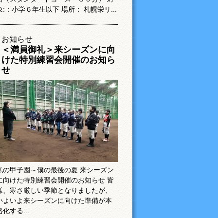
象:：小学６年生以下 場所： 札幌栄リ...
お知らせ
＜満員御礼＞来シーズンに向
けた特別練習会開催のお知ら
せ
私の甲子園～僕の最後の夏 来シーズン
に向けた特別練習会開催のお知らせ 皆
様、寒さ厳しい季節となりましたが、
いよいよ来シーズンに向けた準備が本
格化する...