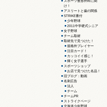
スポーツ整形外科に聞
け！
アスリートと歯の関係
STRIKE番付
少年野球
2011中学硬式シニア
女子野球
チーム取材
取材先で見つけた！
規格外プレイヤー
注目カード！
カッコイイ感じ！
輝く女子選手
スポーツショップ
お店で見つけた名品！
旧ブログ：動画
名刺広告
法人
チーム
チームPR
ストライクページ
北海道少年野球