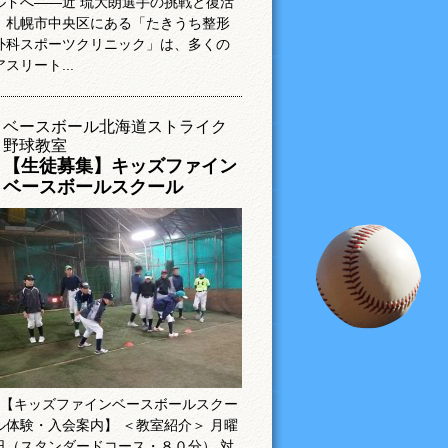
ルドへ――近 琉大朗選手の挑戦と復活
札幌市中央区にある「たきうち整形
外科スポーツクリニック」は、多くの
アスリート...
ベースボール北海道ストライク
野球教室
【生徒募集】キッズファイン
ベースボールスクール
【キッズファインベースボールスクー
ル体験・入会案内】 ＜教室紹介＞ 月曜
日（スタンダードコース・８０分） 対