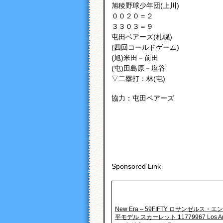
旭稜野球少年団(上川)
００２０＝２
３３０３＝９
屯田ベアーズ(札幌)
(四回コールドゲーム)
(旭)米田－前田
(屯)田島原－塩谷
▽二塁打：林(屯)
協力：屯田ベアーズ
Sponsored Link
New Era – 59FIFTY ロサンゼルス・
平モデル スカーレット 11779967 Los Ange