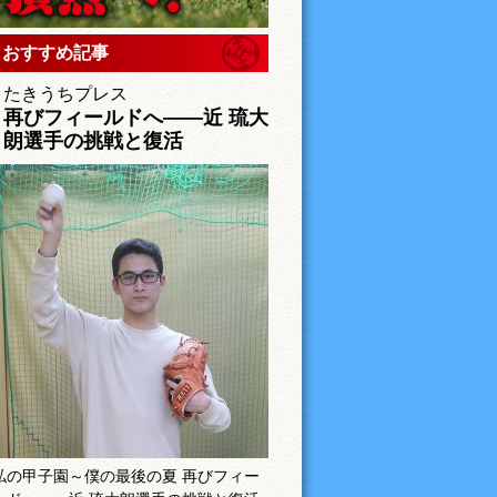
おすすめ記事
たきうちプレス
再びフィールドへ――近 琉大
朗選手の挑戦と復活
私の甲子園～僕の最後の夏 再びフィー