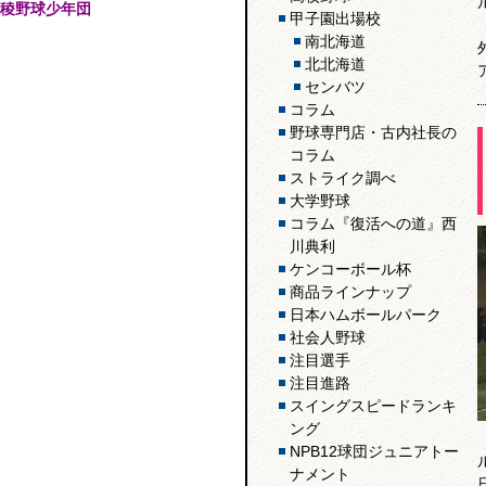
稜野球少年団
甲子園出場校
南北海道
北北海道
センバツ
コラム
野球専門店・古内社長の
コラム
ストライク調べ
大学野球
コラム『復活への道』西
川典利
ケンコーボール杯
商品ラインナップ
日本ハムボールパーク
社会人野球
注目選手
注目進路
スイングスピードランキ
ング
NPB12球団ジュニアトー
ナメント