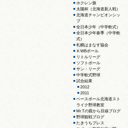
ホクレン旗
太陽杯（北海道新人戦）
北海道チャンピオンシッ
プ
全日本少年（中学軟式）
全日本少年春季（中学軟
式）
札幌はまなす協会
ＫWBボール
リトルリーグ
ソフトボール
サン・リーグ
中学軟式野球
試合結果
2012
2011
ベースボール北海道スト
ライク野球教室
Mr.Tの親から目線ブログ
野球観戦ブログ
たきうちプレス