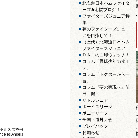
北海道日本ハムファイタ
ーズJr応援ブログ！
ファイターズジュニア特
集
夢のファイターズジュニ
アを目指して！
（歴代）北海道日本ハム
ファイターズジュニア
ＤＡＩの白球ウォッチ！
コラム「野球少年の食ト
レ」
コラム「ドクターから一
言」
コラム『夢の実現へ』前
田 健
リトルシニア
ボーイズリーグ
ポニーリーグ
全国・道外大会
プレイバック
エンゼルス 大谷翔
お知らせ
les Angels