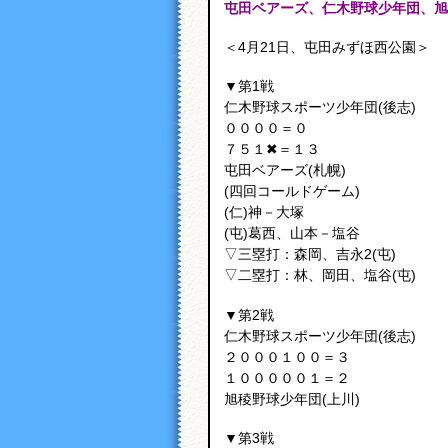
屯田ベアーズ、仁木野球少年団、旭
＜4月21日、屯田みずほ西公園＞
▼第1戦
仁木野球スポーツ少年団(後志)
００００＝０
７５１✖＝１３
屯田ベアーズ(札幌)
(四回コールドゲーム)
(仁)神－大塚
(屯)葛西、山本－塩谷
▽三塁打：森岡、吉永2(屯)
▽二塁打：林、岡田、塩谷(屯)
▼第2戦
仁木野球スポーツ少年団(後志)
２０００１００＝３
１０００００１＝２
旭稜野球少年団(上川)
▼第3戦