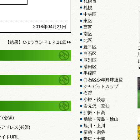
札幌市
札幌
中央区
東区
2018年04月21日
西区
南区
北区
【結果】C-1ラウンド１ 4.21②
豊平区
白石区
厚別区
清田区
h
手稲区
白石区少年野球連盟
ジャビットカップ
石狩
小樽・後志
岩見沢・空知
胆振・日高
前
(必須)
函館・渡島・檜山
旭川・上川
ルアドレス
(必須)
留萌・宗谷
サイトURL
帯広・十勝