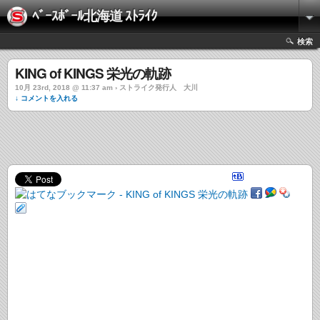
ﾍﾞｰｽﾎﾞｰﾙ北海道 ｽﾄﾗｲｸ
検索
KING of KINGS 栄光の軌跡
10月 23rd, 2018 @ 11:37 am › ストライク発行人 大川
↓ コメントを入れる