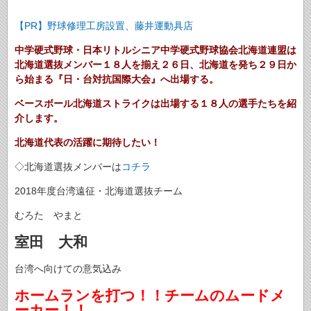
【PR】野球修理工房設置、藤井運動具店
中学硬式野球・日本リトルシニア中学硬式野球協会北海道連盟は
北海道選抜メンバー１８人を揃え２６日、北海道を発ち２９日か
ら始まる『日・台対抗国際大会』へ出場する。
ベースボール北海道ストライクは出場する１８人の選手たちを紹
介します。
北海道代表の活躍に期待したい！
◇北海道選抜メンバーは
コチラ
2018年度台湾遠征・北海道選抜チーム
むろた やまと
室田 大和
台湾へ向けての意気込み
ホームランを打つ！！チームのムードメ
ーカー！！