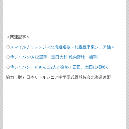
＜関連記事＞
◇
スマイルチャレンジ＜北海道選抜－札幌豊平東シニア編＞
◇
侍ジャパンU-12選手 室田大和(稚内野球・捕手)
◇
侍ジャパン、どさんこ2人が合格！疋田、室田に桜咲く
協力：財）日本リトルシニア中学硬式野球協会北海道連盟