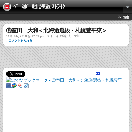
ﾍﾞｰｽﾎﾞｰﾙ北海道 ｽﾄﾗｲｸ
検索
⑧室田 大和＜北海道選抜・札幌豊平東＞
12月 6th, 2018 @ 12:11 pm › ストライク発行人 大川
↓ コメントを入れる