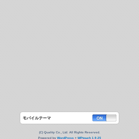
モバイルテーマ
(C) Quality Co., Ltd. All Rights Reserved.
Powered by
WordPress
+
WPtouch 1.9.25