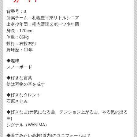
背番号：8
所属チーム：札幌豊平東リトルシニア
出身少年団：稚内野球スポーツ少年団
身長：170cm
体重：86kg
投打：右投右打
野球歴：11年
◆趣味
スノーボード
◆好きな言葉
信は万物の基を成す
◆好きなタレント
石原さとみ
◆好きな曲(元気になる曲、テンション上がる曲、やる気の出る
曲)
シグナル（WANIMA）
◆着てみたい高校(道内)のユニフォームは？