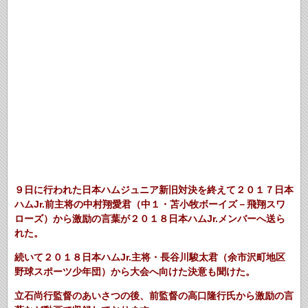
９日に行われた日本ハムジュニア新旧対決を終えて２０１７日本
ハムJr.前主将の中村翔愛君（中１・苫小牧ボーイズ－飛翔スワ
ローズ）から激励の言葉が２０１８日本ハムJr.メンバーへ送ら
れた。
続いて２０１８日本ハムJr.主将・長谷川駿太君（余市沢町地区
野球スポーツ少年団）から大会へ向けた決意も聞けた。
立石尚行監督のあいさつの後、前監督の高口隆行氏から激励の言