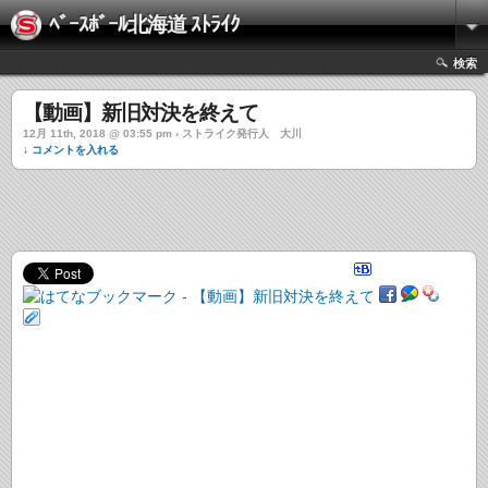
ﾍﾞｰｽﾎﾞｰﾙ北海道 ｽﾄﾗｲｸ
検索
【動画】新旧対決を終えて
12月 11th, 2018 @ 03:55 pm › ストライク発行人 大川
↓ コメントを入れる