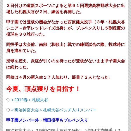
３日付けの道新スポーツによると第９１回選抜高校野球大会に出
場した札幌大谷が２日、練習を再開した。
甲子園では登板の機会がなかった西原健太投手（３年・札幌大谷
シニア－赤平レッドレイズ出身）が、ブルペン入りし５割程度の
投球を３０球行った。
同投手は大会前、南部（和歌山）戦での練習試合の際、投球時に
肩を痛めていた。
投球を控え、炎症が引くのを待ったが登板がないまま甲子園大会
は終わった。
同校は４月の新入生１７人加わり、部員７２人となった。
今夏、頂点獲りを目指す！
◇
＜2019春＞札幌大谷
◇
＜明治神宮大会＞札幌大谷ベンチ入りメンバー
甲子園メンバー外・増田投手もブルペン入り
明治神宮大会・２回戦の国士館戦で好投した増田大貴投手（２