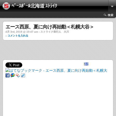
ﾍﾞｰｽﾎﾞｰﾙ北海道 ｽﾄﾗｲｸ
検索
エース西原、夏に向け再始動＜札幌大谷＞
4月 3rd, 2019 @ 10:47 am › ストライク発行人 大川
↓ コメントを入れる