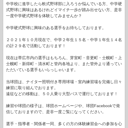
中学校に進学したら軟式野球部に入ろうか悩んでいる方、中学硬
式野球に興味はあるけれどイマイチ一歩が踏み出せない方、是非
一度中学硬式野球を体験してみませんか？
中学硬式野球に興味のある選手をお待ちしております。
２０２１年１０月現在で、中学２年生１５名・中学１年生１４名
の計２９名で活動しております！
現在は帯広市内の選手はもちろん、芽室町・音更町・士幌町・上
士幌町・新得町・清水町と管内各地より、また管外より通ってい
ただいている選手もいらっしゃいます。
当球団は、ナイター照明付き専用球場・室内練習場を完備し日々
練習に取り組んでおります。
遠征などの移動は、５０人乗り大型バスで運行しております！
練習や球団の様子は、球団ホームページや、球団Facebookで発
信しておりますので、是非一度ご覧になってください。
選手・指導者・関係者一同、多くの方の体験練習会への参加を心