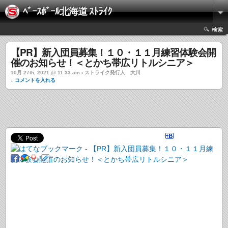
ﾍﾞｰｽﾎﾞｰﾙ北海道 ｽﾄﾗｲｸ
検索
【PR】新入団員募集！１０・１１月練習体験会開
催のお知らせ！＜とかち帯広リトルシニア＞
10月 27th, 2021 @ 11:33 am › ストライク発行人 大川
↓ コメントを入れる