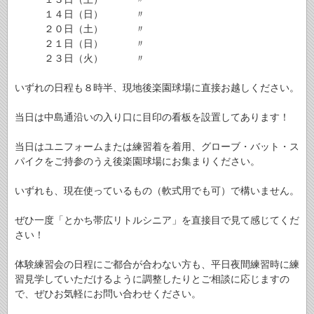
１４日（日） 〃
２０日（土） 〃
２１日（日） 〃
２３日（火） 〃
いずれの日程も８時半、現地後楽園球場に直接お越しください。
当日は中島通沿いの入り口に目印の看板を設置してあります！
当日はユニフォームまたは練習着を着用、グローブ・バット・ス
パイクをご持参のうえ後楽園球場にお集まりください。
いずれも、現在使っているもの（軟式用でも可）で構いません。
ぜひ一度「とかち帯広リトルシニア」を直接目で見て感じてくだ
さい！
体験練習会の日程にご都合が合わない方も、平日夜間練習時に練
習見学していただけるように調整したりとご相談に応じますの
で、ぜひお気軽にお問い合わせください。