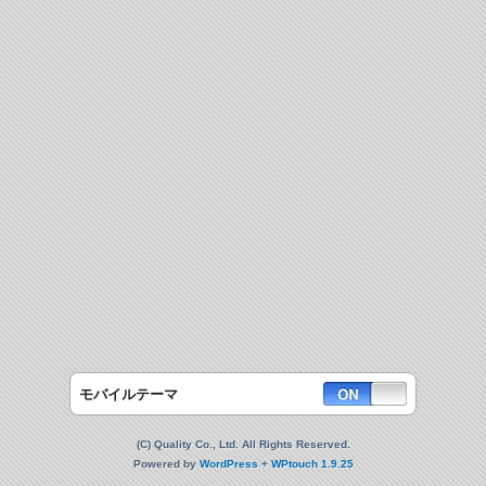
モバイルテーマ
(C) Quality Co., Ltd. All Rights Reserved.
Powered by
WordPress
+
WPtouch 1.9.25