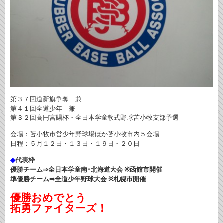
第３７回道新旗争奪 兼
第４１回全道少年 兼
第３２回高円宮賜杯・全日本学童軟式野球苫小牧支部予選
会場：苫小牧市営少年野球場ほか苫小牧市内５会場
日程：５月１２日・１３日・１９日・２０日
◆
代表枠
優勝チーム
⇒
全日本学童南･北海道大会
※
函館市開催
準優勝チーム
⇒
全道少年野球大会
※
札幌市開催
優勝おめでとう
拓勇ファイターズ！