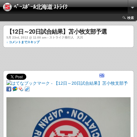
ﾍﾞｰｽﾎﾞｰﾙ北海道 ｽﾄﾗｲｸ
検索
【12日～20日試合結果】苫小牧支部予選
5月 23rd, 2012 @ 11:00 am › ストライク発行人 大川
↓ コメントまでスキップ