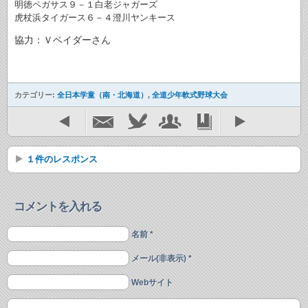
明徳ペガサス９－１白老ジャガーズ
虎杖浜タイガース６－４澄川ヤンキース
協力：Ｖベイダーさん
カテゴリー:
全日本学童（南・北海道）
,
全道少年軟式野球大会
１件のレスポンス
コメントを入れる
名前 *
メール(非表示) *
Webサイト