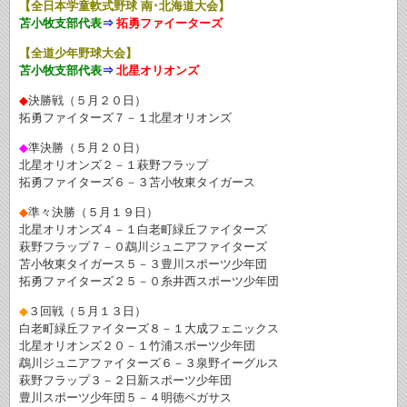
【全日本学童軟式野球
南･北海道大会】
苫小牧支部代表
⇒
拓勇ファイーターズ
【全道少年野球大会】
苫小牧支部代表
⇒
北星オリオンズ
◆
決勝戦（５月２０日）
拓勇ファイターズ７－１北星オリオンズ
◆
準決勝（５月２０日）
北星オリオンズ２－１萩野フラップ
拓勇ファイターズ６－３苫小牧東タイガース
◆
準々決勝（５月１９日）
北星オリオンズ４－１白老町緑丘ファイターズ
萩野フラップ７－０鵡川ジュニアファイターズ
苫小牧東タイガース５－３豊川スポーツ少年団
拓勇ファイターズ２５－０糸井西スポーツ少年団
◆
３回戦（５月１３日）
白老町緑丘ファイターズ８－１大成フェニックス
北星オリオンズ２０－１竹浦スポーツ少年団
鵡川ジュニアファイターズ６－３泉野イーグルス
萩野フラップ３－２日新スポーツ少年団
豊川スポーツ少年団５－４明徳ペガサス