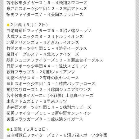
苫小牧東タイガース１５－４飛翔スワローズ
糸井西スポーツ少年団１２－２末広アトムズ
拓勇ファイターズ７－４美園スラッガーズ
◆
２回戦（５月１２日）
白老町緑丘ファイターズ５－３沼ノ端ジェッツ
大成フェニックス３－２リトルライオンズ
北星オリオンズ５－４ときわライオンズ
竹浦スポーツ少年団１１－４追分イーグルス
泉野イーグルス７－４北光ファイターズ
鵡川ジュニアファイターズ１３－０新生台イーグルス
日新スポーツ少年団４４－１遠浅スピリッツ
萩野フラップ６－２明柳ジャイアンツ
明徳ペガサス４－２有珠の沢ヤンキース
豊川スポーツ少年団１０－１植苗バッファローズ
飛翔スワローズ１２－４錦岡ジュニアタウンズ
苫小牧東タイガース
○
（不戦勝）上厚真ベアーズ
末広アトムズ１７－６早来メッツ
糸井西スポーツ少年団１４－１穂別ホッピーズ
拓勇ファイターズ１１－２新中野サンシャイン
美園スラッガーズ８－１虎杖浜タイガース
◆
１回戦（５月１２日）
白老町緑丘ファイターズ２７－６沼ノ端スポーツ少年団