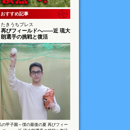
おすすめ記事
たきうちプレス
再びフィールドへ――近 琉大
朗選手の挑戦と復活
私の甲子園～僕の最後の夏 再びフィー