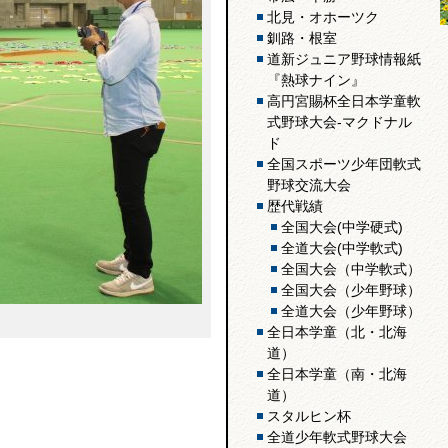
北見・オホーツク
釧路・根室
道新ジュニア野球情報紙
『熱球ナイン』
高円宮賜杯全日本学童軟
式野球大会-マクドナル
ド
全国スポーツ少年団軟式
野球交流大会
歴代戦績
全国大会(中学硬式)
全道大会(中学軟式)
全国大会（中学軟式）
全国大会（少年野球）
全道大会（少年野球）
全日本学童（北・北海
道）
全日本学童（南・北海
道）
スタルヒン杯
全道少年軟式野球大会