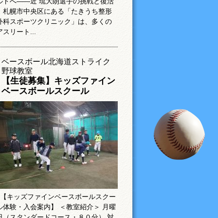
ルドへ――近 琉大朗選手の挑戦と復活
札幌市中央区にある「たきうち整形
外科スポーツクリニック」は、多くの
アスリート...
ベースボール北海道ストライク
野球教室
【生徒募集】キッズファイン
ベースボールスクール
【キッズファインベースボールスクー
ル体験・入会案内】 ＜教室紹介＞ 月曜
日（スタンダードコース・８０分） 対