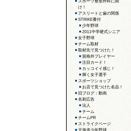
スポーツ整形外科に聞
け！
アスリートと歯の関係
STRIKE番付
少年野球
2011中学硬式シニア
女子野球
チーム取材
取材先で見つけた！
規格外プレイヤー
注目カード！
カッコイイ感じ！
輝く女子選手
スポーツショップ
お店で見つけた名品！
旧ブログ：動画
名刺広告
法人
チーム
チームPR
ストライクページ
北海道少年野球