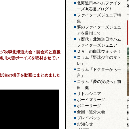
北海道日本ハムファイタ
ーズJr応援ブログ！
ファイターズジュニア特
集
夢のファイターズジュニ
アを目指して！
（歴代）北海道日本ハム
ファイターズジュニア
ＤＡＩの白球ウォッチ！
グ秋季北海道大会・開会式と直後
コラム「野球少年の食ト
旭川大雪ボーイズを取材させてい
レ」
コラム「ドクターから一
試合の様子を動画にまとめました
言」
コラム『夢の実現へ』前
田 健
リトルシニア
ボーイズリーグ
ポニーリーグ
全国・道外大会
プレイバック
お知らせ