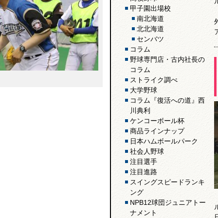
甲子園出場校
南北海道
北北海道
センバツ
コラム
野球専門店・古内社長の
コラム
ストライク調べ
大学野球
コラム『復活への道』西
川典利
ケンコーボール杯
商品ラインナップ
日本ハムボールパーク
社会人野球
注目選手
注目進路
スイングスピードランキ
ング
NPB12球団ジュニアトー
ナメント