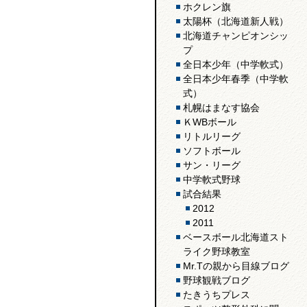
ホクレン旗
太陽杯（北海道新人戦）
北海道チャンピオンシッ
プ
全日本少年（中学軟式）
全日本少年春季（中学軟
式）
札幌はまなす協会
ＫWBボール
リトルリーグ
ソフトボール
サン・リーグ
中学軟式野球
試合結果
2012
2011
ベースボール北海道スト
ライク野球教室
Mr.Tの親から目線ブログ
野球観戦ブログ
たきうちプレス