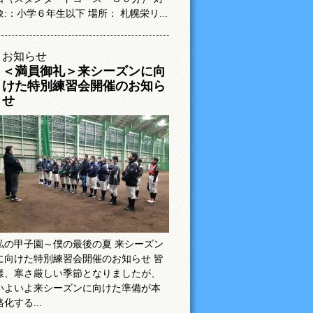
象:：小学６年生以下 場所： 札幌栄リ...
お知らせ
＜満員御礼＞来シーズンに向
けた特別練習会開催のお知ら
せ
私の甲子園～僕の最後の夏 来シーズン
に向けた特別練習会開催のお知らせ 皆
様、寒さ厳しい季節となりましたが、
いよいよ来シーズンに向けた準備が本
格化する...