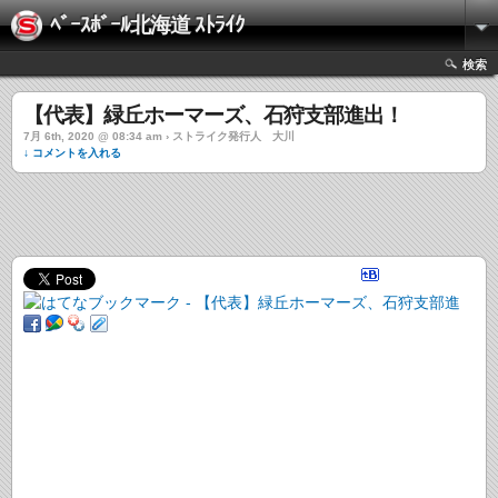
ﾍﾞｰｽﾎﾞｰﾙ北海道 ｽﾄﾗｲｸ
検索
【代表】緑丘ホーマーズ、石狩支部進出！
7月 6th, 2020 @ 08:34 am › ストライク発行人 大川
↓ コメントを入れる