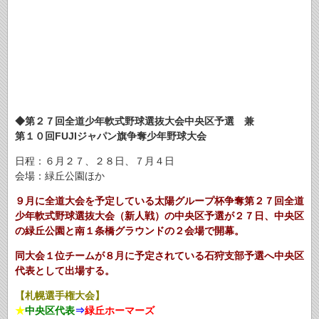
◆第２７回全道少年軟式野球選抜大会中央区予選 兼
第１０回FUJIジャパン旗争奪少年野球大会
日程：６月２７、２８日、７月４日
会場：緑丘公園ほか
９月に全道大会を予定している太陽グループ杯争奪第２７回全道
少年軟式野球選抜大会（新人戦）の中央区予選が２７日、中央区
の緑丘公園と南１条橋グラウンドの２会場で開幕。
同大会１位チームが８月に予定されている石狩支部予選へ中央区
代表として出場する。
【札幌選手権大会】
★
中央区代表
⇒
緑丘ホーマーズ