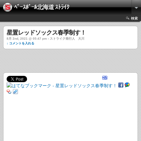
ﾍﾞｰｽﾎﾞｰﾙ北海道 ｽﾄﾗｲｸ
検索
星置レッドソックス春季制す！
8月 2nd, 2021 @ 05:47 pm › ストライク発行人 大川
↓ コメントを入れる