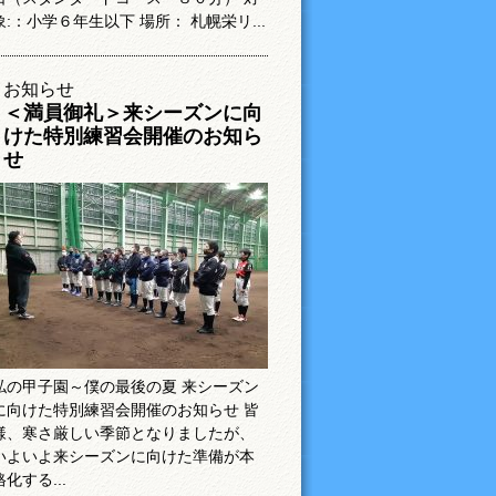
象:：小学６年生以下 場所： 札幌栄リ...
お知らせ
＜満員御礼＞来シーズンに向
けた特別練習会開催のお知ら
せ
私の甲子園～僕の最後の夏 来シーズン
に向けた特別練習会開催のお知らせ 皆
様、寒さ厳しい季節となりましたが、
いよいよ来シーズンに向けた準備が本
格化する...