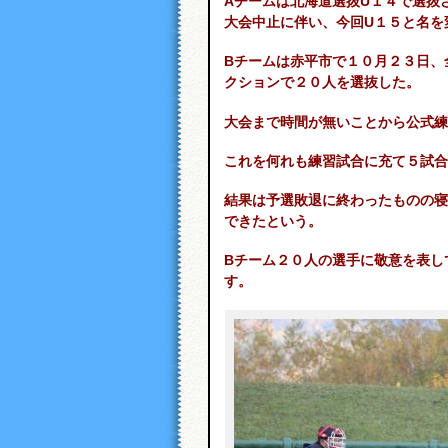
Aチームは北海道選抜U１４で選抜
大会中止に伴い、今回U１５と名を
Bチームは赤平市で１０月２３日、
クションで２０人を選抜した。
大会まで時間が無いことから公式練
これを何れも練習試合に充て５試合
結果は予選敗退に終わったものの寝
できたという。
Bチーム２０人の選手に敬意を表し
す。