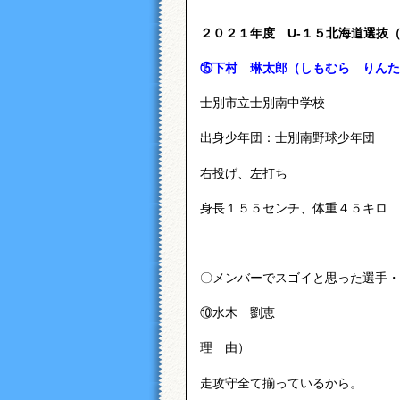
２０２１年度 U-１５北海道選抜
⑮下村 琳太郎（しもむら りんた
士別市立士別南中学校
出身少年団：士別南野球少年団
右投げ、左打ち
身長１５５センチ、体重４５キロ
〇メンバーでスゴイと思った選手・
⑩水木 劉恵
理 由）
走攻守全て揃っているから。