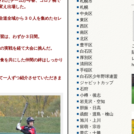
されたチームが今春、コロナ禍で
札幌市
変え出場した。
札幌
中央区
全道全域から３０人を集めたセレ
東区
西区
南区
習は、わずか３日間。
北区
豊平区
の実戦を経て大会に挑んだ。
白石区
厚別区
食を共にした仲間の絆はしっかり
清田区
h
手稲区
白石区少年野球連盟
て一人ずつ紹介させていただきま
ジャビットカップ
石狩
小樽・後志
岩見沢・空知
胆振・日高
函館・渡島・檜山
旭川・上川
留萌・宗谷
帯広・十勝