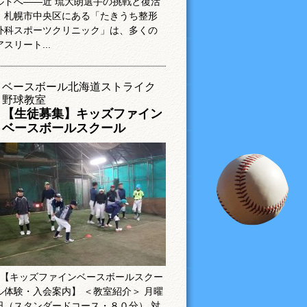
ルドへ――近 琉大朗選手の挑戦と復活
札幌市中央区にある「たきうち整形
外科スポーツクリニック」は、多くの
アスリート...
ベースボール北海道ストライク
野球教室
【生徒募集】キッズファイン
ベースボールスクール
【キッズファインベースボールスクー
ル体験・入会案内】 ＜教室紹介＞ 月曜
日（スタンダードコース・８０分） 対