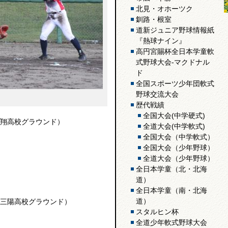
北見・オホーツク
釧路・根室
道新ジュニア野球情報紙
『熱球ナイン』
高円宮賜杯全日本学童軟
式野球大会-マクドナル
ド
全国スポーツ少年団軟式
野球交流大会
歴代戦績
全国大会(中学硬式)
翔高校グラウンド）
全道大会(中学軟式)
全国大会（中学軟式）
全国大会（少年野球）
全道大会（少年野球）
全日本学童（北・北海
道）
全日本学童（南・北海
道）
三陽高校グラウンド）
スタルヒン杯
全道少年軟式野球大会