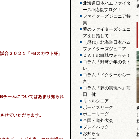
北海道日本ハムファイタ
ーズJr応援ブログ！
ファイターズジュニア特
集
夢のファイターズジュニ
アを目指して！
（歴代）北海道日本ハム
ファイターズジュニア
試合２０２１「FBスカウト杯」
ＤＡＩの白球ウォッチ！
。
コラム「野球少年の食ト
レ」
コラム「ドクターから一
言」
コラム『夢の実現へ』前
田 健
Bチームについてはあまり知られ
リトルシニア
ボーイズリーグ
ポニーリーグ
させていただきます。
全国・道外大会
プレイバック
お知らせ