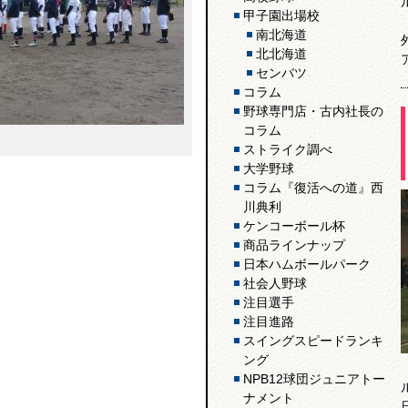
甲子園出場校
南北海道
北北海道
センバツ
コラム
野球専門店・古内社長の
コラム
ストライク調べ
大学野球
コラム『復活への道』西
川典利
ケンコーボール杯
商品ラインナップ
日本ハムボールパーク
社会人野球
注目選手
注目進路
スイングスピードランキ
ング
NPB12球団ジュニアトー
ナメント