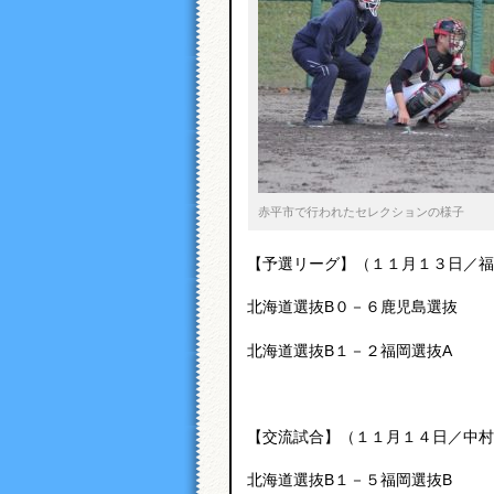
赤平市で行われたセレクションの様子
【予選リーグ】（１１月１３日／福
北海道選抜B０－６鹿児島選抜
北海道選抜B１－２福岡選抜A
【交流試合】（１１月１４日／中村
北海道選抜B１－５福岡選抜B