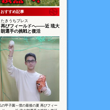
おすすめ記事
たきうちプレス
再びフィールドへ――近 琉大
朗選手の挑戦と復活
私の甲子園～僕の最後の夏 再びフィー