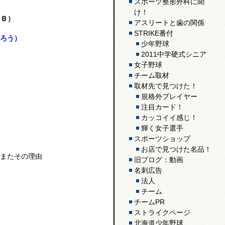
スポーツ整形外科に聞
け！
（Ｂ）
アスリートと歯の関係
STRIKE番付
ろう）
少年野球
2011中学硬式シニア
女子野球
チーム取材
取材先で見つけた！
規格外プレイヤー
注目カード！
カッコイイ感じ！
輝く女子選手
スポーツショップ
お店で見つけた名品！
またその理由
旧ブログ：動画
名刺広告
法人
チーム
チームPR
ストライクページ
北海道少年野球