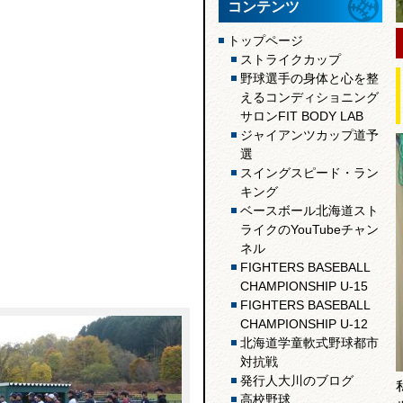
コンテンツ
トップページ
ストライクカップ
野球選手の身体と心を整
えるコンディショニング
サロンFIT BODY LAB
ジャイアンツカップ道予
選
スイングスピード・ラン
キング
ベースボール北海道スト
ライクのYouTubeチャン
ネル
FIGHTERS BASEBALL
CHAMPIONSHIP U-15
FIGHTERS BASEBALL
CHAMPIONSHIP U-12
北海道学童軟式野球都市
対抗戦
発行人大川のブログ
高校野球