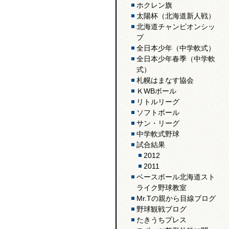
ホクレン旗
太陽杯（北海道新人戦）
北海道チャンピオンシッ
プ
全日本少年（中学軟式）
全日本少年春季（中学軟
式）
札幌はまなす協会
ＫWBボール
リトルリーグ
ソフトボール
サン・リーグ
中学軟式野球
試合結果
2012
2011
ベースボール北海道スト
ライク野球教室
Mr.Tの親から目線ブログ
野球観戦ブログ
たきうちプレス