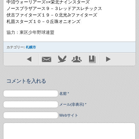
中沼ウォーリアーズ○×栄北ナインスターズ
ノースブラザアース９－３レッドアスレチックス
伏古ファイターズ１９－０北光Jrファイターズ
札苗スターズ１０－０丘珠オニオンズ
協力：東区少年野球連盟
カテゴリー:
札幌市
コメントを入れる
名前 *
メール(非表示) *
Webサイト