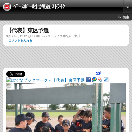
ﾍﾞｰｽﾎﾞｰﾙ北海道 ｽﾄﾗｲｸ
検索
【代表】東区予選
9月 23rd, 2012 @ 07:00 pm › ストライク発行人 大川
↓ コメントを入れる