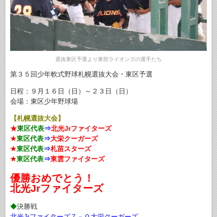
選抜東区予選より東部ライオンズの選手たち
第３５回少年軟式野球札幌選抜大会・東区予選
日程：９月１６日（日）～２３日（日）
会場：東区少年野球場
【札幌選抜大会】
★
東区代表
⇒
北光Jrファイターズ
★
東区代表
⇒
大栄クーガーズ
★
東区代表
⇒
札苗スターズ
★
東区代表
⇒
東雲ファイターズ
優勝おめでとう！
北光Jrファイターズ
◆
決勝戦
北光Jrファイターズ７－０大栄クーガーズ