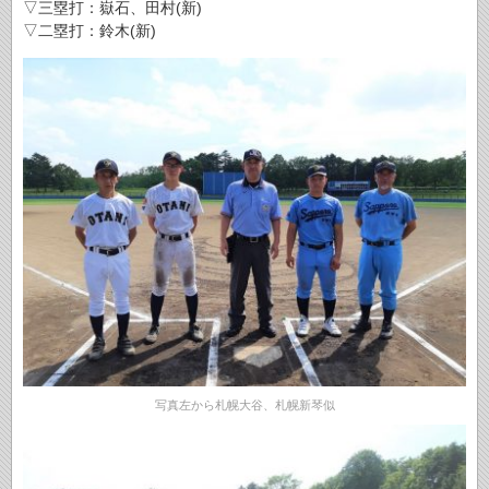
▽三塁打：嶽石、田村(新)
▽二塁打：鈴木(新)
写真左から札幌大谷、札幌新琴似