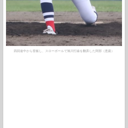
四回途中から登板し、スローボールで旭川打線を翻弄した阿部（恵庭）