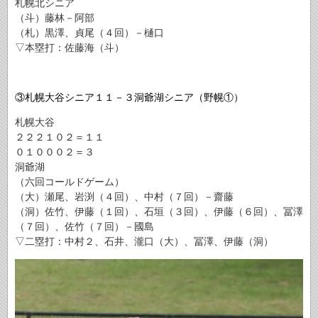
札幌北シニア
（斗）藤林－阿部
（札）黒澤、貞尾（４回）－樋口
▽本塁打：佐藤海（斗）
③札幌大谷シニア１１－３洞爺湖シニア（野幌①）
札幌大谷
２２２１０２＝１１
０１０００２＝３
洞爺湖
（六回コールドゲーム）
（大）瀬尾、岩渕（４回）、中村（７回）－齋藤
（洞）佐竹、伊藤（１回）、石垣（３回）、伊藤（６回）、冨澤
（７回）、佐竹（７回）－國島
▽二塁打：中村２、石井、瀧口（大）、冨澤、伊藤（洞）