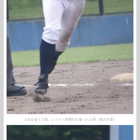
２点を追う三回、レフトへ本塁打を放った上田（旭川大雪）