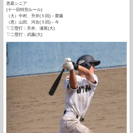
恵庭シニア
(十一回特別ルール)
（大）中村、升井(５回)－齋藤
（恵）山田、河合(５回)－今
▽三塁打：升井、瀬尾(大)
▽二塁打：武藤(大)