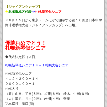
【ジャイアンツカップ】
★
北海道地区代表
⇒
札幌新琴似シニア
※８月１５日から東京ドームほかで開幕する第１６回全日本中学
野球選手権大会（ジャイアンツカップ）へ出場。
優勝おめでとう！
札幌新琴似シニア
◆代表決定戦（３日）
札幌新琴似シニア１４－１札幌大谷シニア
札幌新琴似シニア
４１２４３００＝１４
００００１００＝１
札幌大谷
（新）山田、半田(６回)、加藤(６回)－鈴木、中田(６回)
（大）瀬尾、井土(２回)、岩渕(４回)－齋藤
▽本塁打：瀧口(新)