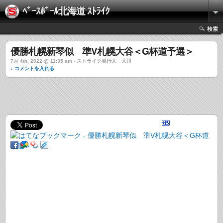
ﾍﾞｰｽﾎﾞｰﾙ北海道 ｽﾄﾗｲｸ
検索
優勝札幌新琴似 準V札幌大谷＜G杯道予選＞
7月 4th, 2022 @ 11:35 am › ストライク発行人 大川
↓ コメントを入れる