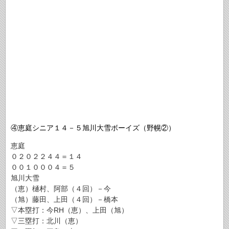
④恵庭シニア１４－５旭川大雪ボーイズ（野幌②）
恵庭
０２０２２４４＝１４
００１０００４＝５
旭川大雪
（恵）樋村、阿部（４回）－今
（旭）藤田、上田（４回）－橋本
▽本塁打：今RH（恵）、上田（旭）
▽三塁打：北川（恵）