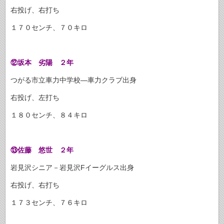
右投げ、右打ち
１７０センチ、７０キロ
⑫坂本 劣陽 ２年
つがる市立車力中学校―車力クラブ出身
右投げ、左打ち
１８０センチ、８４キロ
⑬佐藤 悠世 ２年
岩見沢シニア－岩見沢Fイーグルス出身
右投げ、右打ち
１７３センチ、７６キロ