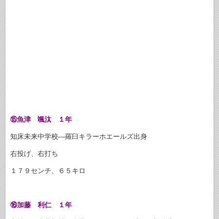
⑮魚津 颯汰 １年
知床未来中学校―羅臼キラーホエールズ出身
右投げ、右打ち
１７９センチ、６５キロ
⑯加藤 利仁 １年