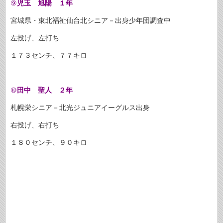
⑨
児玉 旭陽 １年
宮城県・東北福祉仙台北シニア－出身少年団調査中
左投げ、左打ち
１７３センチ、７７キロ
⑩
田中 聖人 ２年
札幌栄シニア－北光ジュニアイーグルス出身
右投げ、右打ち
１８０センチ、９０キロ