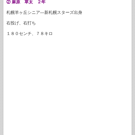
②
麻原 草太 ２年
札幌羊ヶ丘シニア—新札幌スターズ出身
右投げ、右打ち
１８０センチ、７８キロ