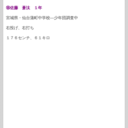
⑭佐藤 蒼汰 １年
宮城県・仙台蒲町中学校―少年団調査中
右投げ、右打ち
１７６センチ、６１キロ