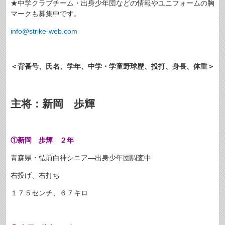
★中学クラブチーム・出身少年団などの情報やユニフォームの胸
マークも募集中です。
info@strike-web.com
＜背番号、氏名、学年、中学・学童野球歴、投打、身長、体重＞
主将：
新岡 歩輝
①
新岡 歩輝 ２年
青森県・弘前白神シニア—出身少年団調査中
右投げ、右打ち
１７５センチ、６７キロ