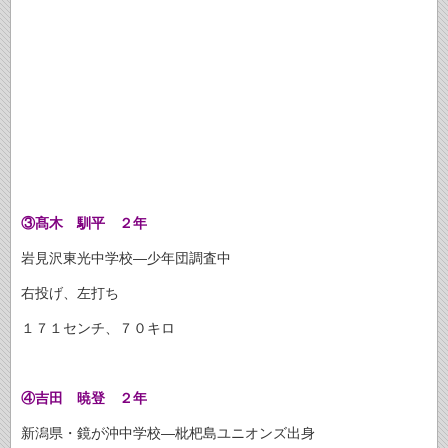
③髙木 馴平 ２年
岩見沢東光中学校―少年団調査中
右投げ、左打ち
１７１センチ、７０キロ
④吉田 暁登 ２年
新潟県・鏡が沖中学校―枇杷島ユニオンズ出身