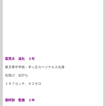
⑮荒木 逞杜 ２年
東月寒中学校－羊ヶ丘カージナルス出身
右投げ、右打ち
１６７センチ、６２キロ
⑯阿部 聖雅 ２年