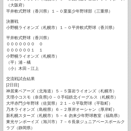
（大阪府）
平井軟式野球（香川県）１－０栗葉少年野球部（三重県）
決勝戦
小野幌ライオンズ（札幌市）１－０平井軟式野球（香川県）
平井軟式野球（香川県）
０００００００ ０
００００００１ １
小野幌ライオンズ（札幌市）
（平）浦－橘
（小）木田－江上
交流戦試合結果
[2日目]
神居東ベアーズ（北海道）５－５藻岩ライオンズ（札幌市）
天理小コスモ（奈良県)０－０手稲鉄北イーグルス（札幌市）
大坪赤門少年野球（佐賀県）２１－０平取野球（平取町）
乃木ライオンズ（島根県）６－２厚岸オーシャン（厚岸町）
新札幌スターズ（札幌市）５－４ 勿来少年野球教室（福島県）
東光サンボーイズ（旭川市）７－６長泉ジュニアベースボールク
ラブ（静岡県）