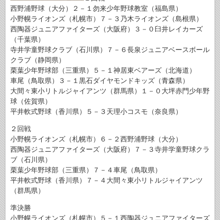
西野浦野球（大分）２－１勿来少年野球教室（福島県）
小野幌ライオンズ（札幌市）７－３乃木ライオンズ（島根県）
西陶器ジュニアファイターズ（大阪府）３－０臼井レイカーズ
（千葉県）
寺井学童野球クラブ（石川県）７－６長泉ジュニアベースボール
クラブ（静岡県）
栗葉少年野球部（三重県）５－１神居東ベアーズ（北海道）
車尾（鳥取県）３－１黒石ダイヤモンドキッズ（青森県）
大間々東小リトルジャイアンツ（群馬県）１－０大坪赤門少年野
球（佐賀県）
平井軟式野球（香川県）５－３天理小コスモ（奈良県）
２回戦
小野幌ライオンズ（札幌市）６－２西野浦野球（大分）
西陶器ジュニアファイターズ（大阪府）７－３寺井学童野球クラ
ブ（石川県）
栗葉少年野球部（三重県）７－４車尾（鳥取県）
平井軟式野球（香川県）７－４大間々東小リトルジャイアンツ
（群馬県）
準決勝
小野幌ライオンズ（札幌市）５－１西陶器ジュニアファイターズ