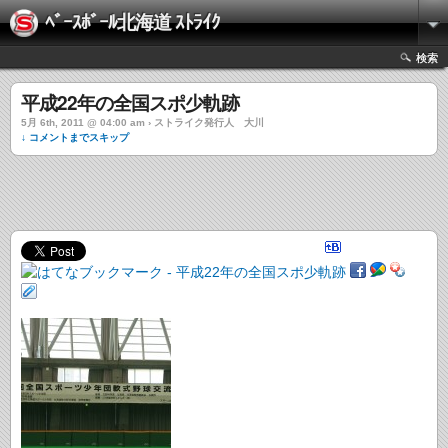
ﾍﾞｰｽﾎﾞｰﾙ北海道 ｽﾄﾗｲｸ
検索
平成22年の全国スポ少軌跡
5月 6th, 2011 @ 04:00 am › ストライク発行人 大川
↓ コメントまでスキップ