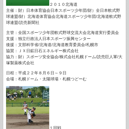
２０１０北海道
主催：財）日本体育協会日本スポーツ少年団/財）全日本軟式野
球連盟/財）北海道体育協会北海道スポーツ少年団/北海道軟式野
球連盟/読売新聞社
主管：全国スポーツ少年団軟式野球交流大会北海道実行委員会
支援：独立行政法人日本スポーツ振興センター
後援：文部科学省/北海道/北海道教育委員会/札幌市
協賛：ＪＸ日鉱日石エネルギー株式会社
協力：財）スポーツ安全協会/株式会社札幌ドーム/読売巨人軍/大
塚製薬株式会社
日程：平成２２年８月６日～９日
会場：札幌ドーム・太陽球場・札幌つどーむ
１回戦