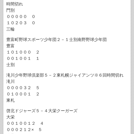
時間切れ
門別
０００００ ０
１０２０３ ０
三輪
豊富町野球スポーツ少年団２－１士別南野野球少年団
豊富
１０１０００ ２
００１００１ １
士別
滝川少年野球倶楽部５－２東札幌ジャイアンツ※６回時間切れ
滝川
００００３２ ５
０１０００１ ２
東札
啓北ドジャーズ５－４大栄クーガーズ
大栄
００１００１２ ４
０００２１２× ５