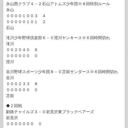
永山西クラブ４－２石山アトムズ少年団※８回特別ルール
永山
００００１００３ ４
０００００１０１ ２
石山
滝川少年野球倶楽部６－０澄川ヤンキース※６回時間切れ
滝川
００２０４０ ６
００００００ ０
澄川
谷川野球スポーツ少年団８－０苫前サンダース※６回時間切れ
谷川
０００２３３ ８
００００００ ０
苫前
◆２回戦
釧路チャイルズ３－０岩見沢東ブラックベアーズ
岩見沢
０００００００ ０