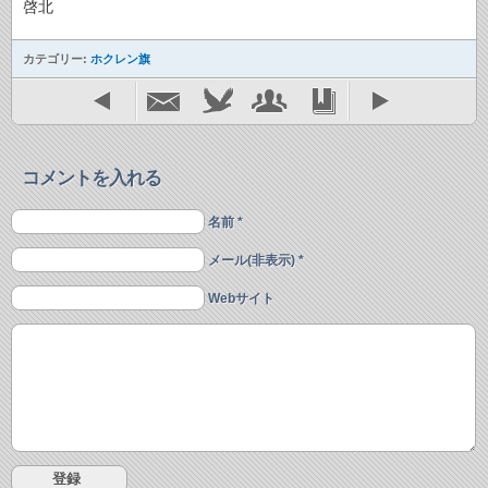
啓北
カテゴリー:
ホクレン旗
コメントを入れる
名前 *
メール(非表示) *
Webサイト