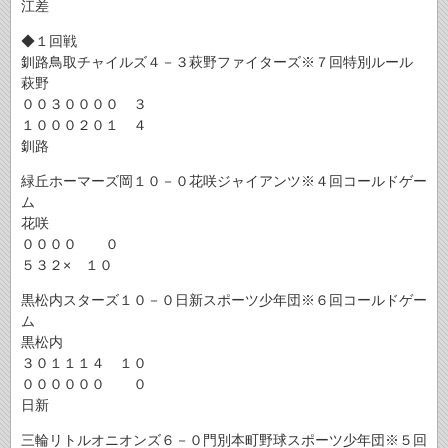
江差
◆１回戦
釧路鳥取チャイルズ４－３萩野ファイターズ※７回特別ルール
萩野
００３００００ ３
１０００２０１ ４
釧路
緑丘ホーマーズ岡１０－０花咲ジャイアンツ※４回コールドゲー
ム
花咲
００００ ０
５３２× １０
黒松内スターズ１０－０日新スポーツ少年団※６回コールドゲー
ム
黒松内
３０１１１４ １０
００００００ ０
日新
三輪リトルオニオンズ６－０門別本町野球スポーツ少年団※５回