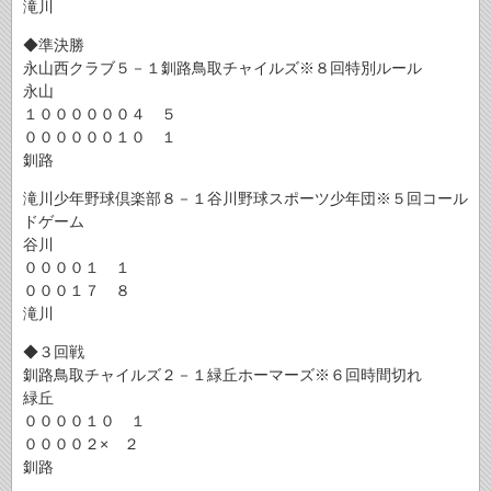
滝川
◆準決勝
永山西クラブ５－１釧路鳥取チャイルズ※８回特別ルール
永山
１００００００４ ５
００００００１０ １
釧路
滝川少年野球倶楽部８－１谷川野球スポーツ少年団※５回コール
ドゲーム
谷川
００００１ １
０００１７ ８
滝川
◆３回戦
釧路鳥取チャイルズ２－１緑丘ホーマーズ※６回時間切れ
緑丘
００００１０ １
００００２× ２
釧路