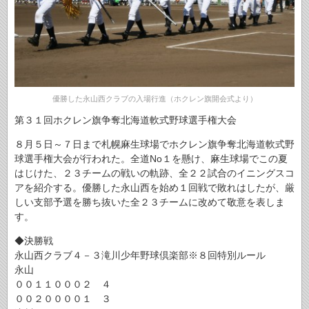
優勝した永山西クラブの入場行進（ホクレン旗開会式より）
第３１回ホクレン旗争奪北海道軟式野球選手権大会
８月５日～７日まで札幌麻生球場でホクレン旗争奪北海道軟式野
球選手権大会が行われた。全道No１を懸け、麻生球場でこの夏
はじけた、２３チームの戦いの軌跡、全２２試合のイニングスコ
アを紹介する。優勝した永山西を始め１回戦で敗れはしたが、厳
しい支部予選を勝ち抜いた全２３チームに改めて敬意を表しま
す。
◆決勝戦
永山西クラブ４－３滝川少年野球倶楽部※８回特別ルール
永山
００１１０００２ ４
００２００００１ ３