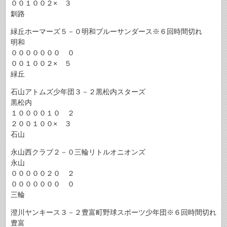
００１００２× ３
釧路
緑丘ホーマーズ５－０明和ブルーサンダース※６回時間切れ
明和
０００００００ ０
００１００２× ５
緑丘
石山アトムズ少年団３－２黒松内スターズ
黒松内
１００００１０ ２
２００１００× ３
石山
永山西クラブ２－０三輪リトルオニオンズ
永山
０００００２０ ２
０００００００ ０
三輪
澄川ヤンキース３－２豊富町野球スポーツ少年団※６回時間切れ
豊富