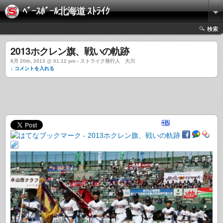
ﾍﾞｰｽﾎﾞｰﾙ北海道 ｽﾄﾗｲｸ
検索
2013ホクレン旗、戦いの軌跡
8月 20th, 2013 @ 01:12 pm › ストライク発行人 大川
↓ コメントを入れる