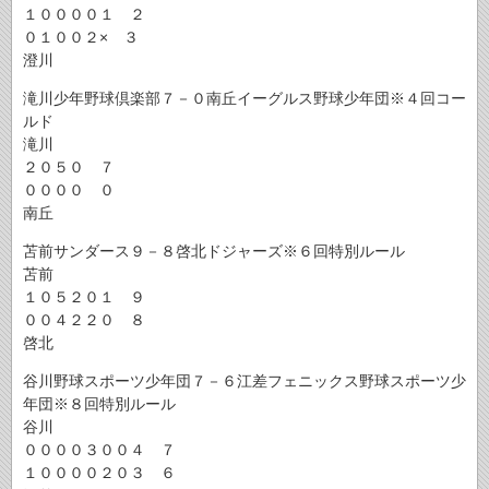
１００００１ ２
０１００２× ３
澄川
滝川少年野球倶楽部７－０南丘イーグルス野球少年団※４回コー
ルド
滝川
２０５０ ７
００００ ０
南丘
苫前サンダース９－８啓北ドジャーズ※６回特別ルール
苫前
１０５２０１ ９
００４２２０ ８
啓北
谷川野球スポーツ少年団７－６江差フェニックス野球スポーツ少
年団※８回特別ルール
谷川
００００３００４ ７
１００００２０３ ６