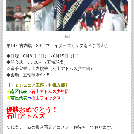
南区
第14回古内旗・2014ファイターズカップ南区予選大会
◆日程：6月8日（日）～6月15日（日）
◆開会式：8：00～（五輪球場）
☆選手宣誓：山内桃香（石山アトムズ少年団）
◆会場：五輪球場A・B
【Ｆｓジュニア王座・札幌支部】
★
南区代表
⇒
石山アトムズ少年団
★
南区代表
⇒
石山フォックス
優勝おめでとう！
石山アトムズ
※代表チームの集合写真とコメントお待ちしております。