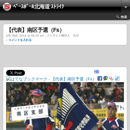
ﾍﾞｰｽﾎﾞｰﾙ北海道 ｽﾄﾗｲｸ
検索
【代表】南区予選（Fs）
6月 30th, 2014 @ 06:15 am › ストライク発行人 大川
↓ コメントを入れる