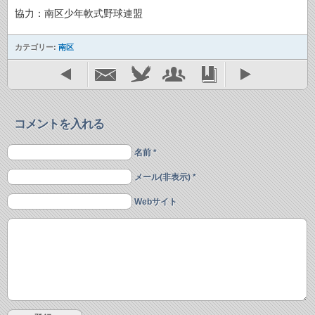
協力：南区少年軟式野球連盟
カテゴリー:
南区
コメントを入れる
名前 *
メール(非表示) *
Webサイト