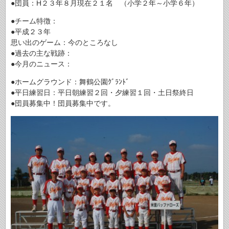
●団員：H２３年８月現在２１名 （小学２年～小学６年）
●チーム特徴：
●平成２３年
思い出のゲーム：今のところなし
●過去の主な戦跡：
●今月のニュース：
●ホームグラウンド：舞鶴公園ｸﾞﾗﾝﾄﾞ
●平日練習日：平日朝練習２回・夕練習１回・土日祭終日
●団員募集中！団員募集中です。