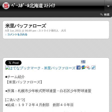
ﾍﾞｰｽﾎﾞｰﾙ北海道 ｽﾄﾗｲｸ
検索
米里バッファローズ
9月 1st, 2011 @ 06:00 pm › ストライク発行人 大川
↓ コメントを入れる
■チーム紹介
【米里バッファローズ】
●所属：札幌市少年軟式野球連盟・白石区少年野球連盟
[ごあいさつ]
●結成：１９７２年４月創部 創部４０年目