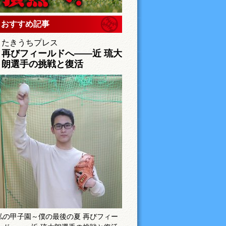
おすすめ記事
たきうちプレス
再びフィールドへ――近 琉大
朗選手の挑戦と復活
私の甲子園～僕の最後の夏 再びフィー