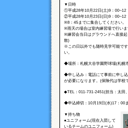
▼日時
①平成28年10月22日(土)9：00~12
②平成28年10月23日(日)9：00~12
※8：45までに集合してください。
※雨天の場合は室内練習場で行いま
※練習会当日はグラウンドへ直接起
散)
※この日以外でも随時見学可能です
い。
◆場所：札幌大谷学園野球場(札幌市東
◆申し込み：電話にて事前に申し込
が必要になります。(保険代は学校
◆TEL：011-731-2451(担当：太
◆申込締切：10月19日(水)17：00
▼持ち物
●ユニフォーム(現在入団して
いるチームのユニフォーム)