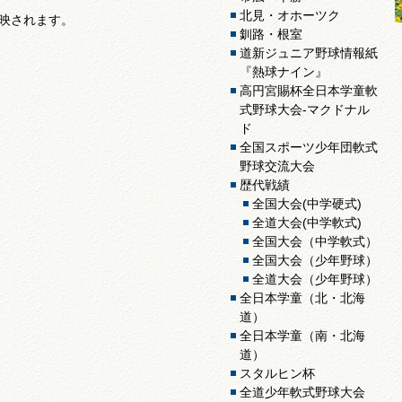
北見・オホーツク
映されます。
釧路・根室
道新ジュニア野球情報紙
『熱球ナイン』
高円宮賜杯全日本学童軟
式野球大会-マクドナル
ド
全国スポーツ少年団軟式
野球交流大会
歴代戦績
全国大会(中学硬式)
全道大会(中学軟式)
全国大会（中学軟式）
全国大会（少年野球）
全道大会（少年野球）
全日本学童（北・北海
道）
全日本学童（南・北海
道）
スタルヒン杯
全道少年軟式野球大会