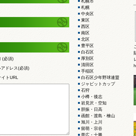
札幌市
札幌
中央区
東区
西区
南区
北区
豊平区
白石区
厚別区
前
(必須)
清田区
h
ルアドレス
(必須)
手稲区
白石区少年野球連盟
サイトURL
ジャビットカップ
石狩
小樽・後志
岩見沢・空知
胆振・日高
函館・渡島・檜山
旭川・上川
留萌・宗谷
帯広・十勝