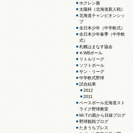
ホクレン旗
太陽杯（北海道新人戦）
北海道チャンピオンシッ
プ
全日本少年（中学軟式）
全日本少年春季（中学軟
式）
札幌はまなす協会
ＫWBボール
リトルリーグ
ソフトボール
サン・リーグ
中学軟式野球
試合結果
2012
2011
ベースボール北海道スト
ライク野球教室
Mr.Tの親から目線ブログ
野球観戦ブログ
たきうちプレス