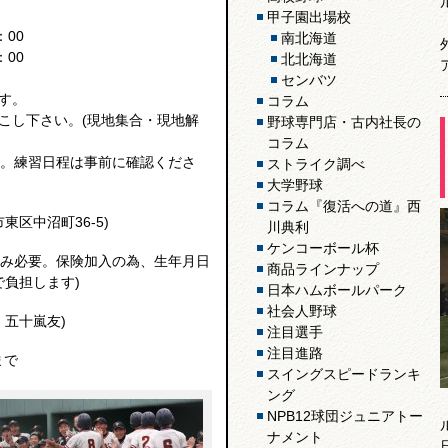
甲子園出場校
：00
南北海道
：00
北北海道
センバツ
す。
コラム
こし下さい。(現地集合・現地解
野球専門店・古内社長の
コラム
。練習日程は事前に確認くださ
ストライク調べ
大学野球
コラム『復活への道』西
区中沼町36-5)
川典利
ケンコーボール杯
み必要。保険加入の為、生年月日
商品ラインナップ
で負担します)
日本ハムボールパーク
社会人野球
田、五十嵐友)
注目選手
注目進路
まで
スイングスピードランキ
ング
NPB12球団ジュニアトー
ナメント