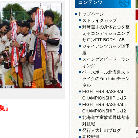
コンテンツ
トップページ
ストライクカップ
野球選手の身体と心を整
えるコンディショニング
サロンFIT BODY LAB
ジャイアンツカップ道予
選
スイングスピード・ラン
キング
ベースボール北海道スト
ライクのYouTubeチャン
ネル
FIGHTERS BASEBALL
CHAMPIONSHIP U-15
FIGHTERS BASEBALL
集』
CHAMPIONSHIP U-12
北海道学童軟式野球都市
対抗戦
発行人大川のブログ
高校野球