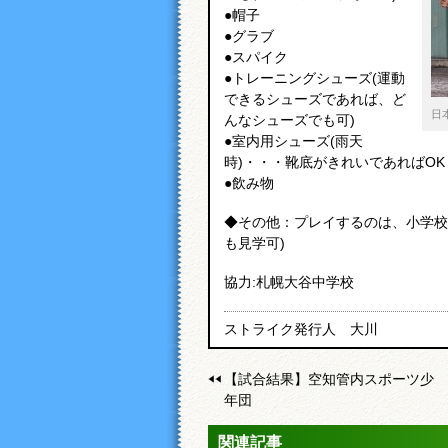
●帽子
●グラブ
●スパイク
●トレーニングシューズ(運動
できるシューズであれば、ど
日
んなシューズでも可)
●室内用シューズ(雨天
時)・・・靴底がきれいであればOK
●飲み物
◆その他：プレイするのは、小学校
も見学可)
協力:札幌大谷中学校
ストライク発行人 大川
【試合結果】空知管内スポーツ少
年団
関連記事