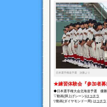
日本選手権道予選 決勝より
★練習体験会『参加者募
◆日本選手権大会北海道予選 優勝
▽動画(胴上げシーン)は
コチラ
▽動画(ダイヤモンド一周) は
コチラ