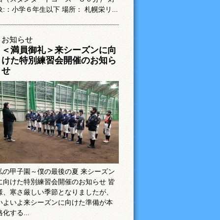
象:：小学６年生以下 場所： 札幌栄リ...
お知らせ
＜満員御礼＞来シーズンに向
けた特別練習会開催のお知ら
せ
私の甲子園～僕の最後の夏 来シーズン
に向けた特別練習会開催のお知らせ 皆
様、寒さ厳しい季節となりましたが、
いよいよ来シーズンに向けた準備が本
格化する...