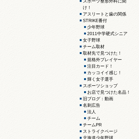
スポーツ整形外科に聞
け！
アスリートと歯の関係
STRIKE番付
少年野球
2011中学硬式シニア
女子野球
チーム取材
取材先で見つけた！
規格外プレイヤー
注目カード！
カッコイイ感じ！
輝く女子選手
スポーツショップ
お店で見つけた名品！
旧ブログ：動画
名刺広告
法人
チーム
チームPR
ストライクページ
北海道少年野球