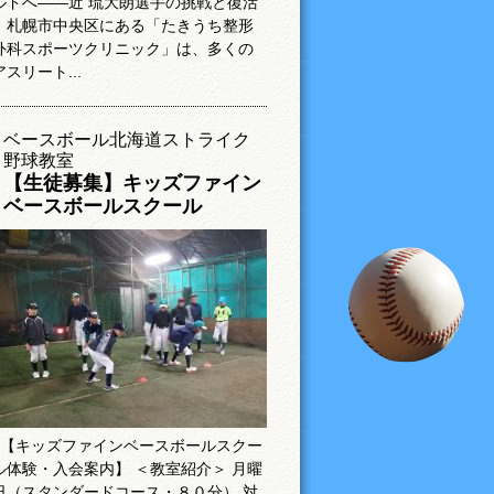
ルドへ――近 琉大朗選手の挑戦と復活
札幌市中央区にある「たきうち整形
外科スポーツクリニック」は、多くの
アスリート...
ベースボール北海道ストライク
野球教室
【生徒募集】キッズファイン
ベースボールスクール
【キッズファインベースボールスクー
ル体験・入会案内】 ＜教室紹介＞ 月曜
日（スタンダードコース・８０分） 対