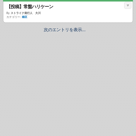
【投稿】常盤ハリケーン
By
ストライク発行人 大川
カテゴリー:
南区
次のエントリを表示...