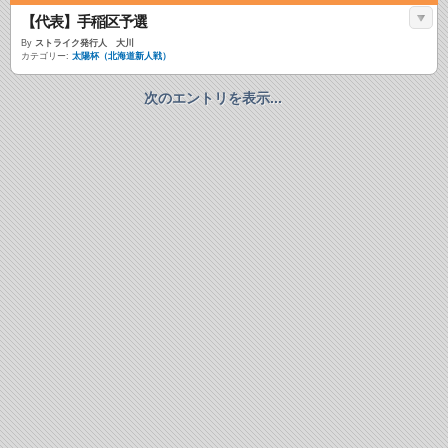
【代表】手稲区予選
By
ストライク発行人 大川
カテゴリー:
太陽杯（北海道新人戦）
次のエントリを表示...