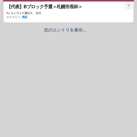
【代表】Bブロック予選＜札幌市長杯＞
By
ストライク発行人 大川
カテゴリー:
西区
次のエントリを表示...