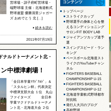
コンテンツ
営球場・訓子府町営球場・
端野球場 主催：北海道軟式
トップページ
野球連盟 優勝清里ジャガー
ストライクカップ
ズ おめでとう 北 […]
野球選手の身体と心を整
えるコンディショニング
続きを読む
サロンFIT BODY LAB
ジャイアンツカップ道予
2011年07月19日
選
スイングスピード・ラン
キング
クドナルドトーナメント北・
ベースボール北海道スト
ライクのYouTubeチャン
ネル
ン中標津劇場！
FIGHTERS BASEBALL
CHAMPIONSHIP U-15
「全日本学童ﾏｸﾄﾞﾅﾙﾄﾞ」＆
FIGHTERS BASEBALL
「スタルヒン杯」代表決定
CHAMPIONSHIP U-12
中標津支部大会 １位 丸山
北海道学童軟式野球都市
ファイターズ 全日本
対抗戦
学童マクドナルドトーナメ
発行人大川のブログ
ント北・北海道大会 ２位
高校野球