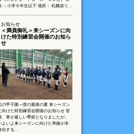
象:：小学６年生以下 場所： 札幌栄リ...
お知らせ
＜満員御礼＞来シーズンに向
けた特別練習会開催のお知ら
せ
私の甲子園～僕の最後の夏 来シーズン
に向けた特別練習会開催のお知らせ 皆
様、寒さ厳しい季節となりましたが、
いよいよ来シーズンに向けた準備が本
格化する...