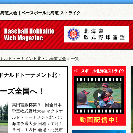
北海道大会｜ベースボール北海道 ストライク
クドナルドトーナメント北・北海道大会
»
一覧
クドナルドトーナメント北・
ーズ全国へ！
高円宮賜杯第３１回全日本
学童軟式野球大会 マクドナ
ルド・トーナメント北・北
海道予選大会 日程：７月１
６日～１８日 会場：北見市