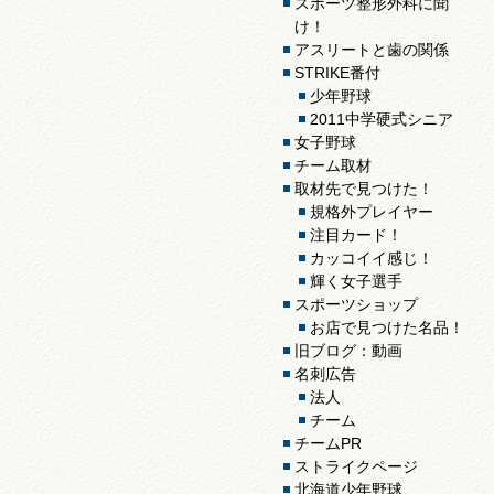
スポーツ整形外科に聞
け！
アスリートと歯の関係
STRIKE番付
少年野球
2011中学硬式シニア
女子野球
チーム取材
取材先で見つけた！
規格外プレイヤー
注目カード！
カッコイイ感じ！
輝く女子選手
スポーツショップ
お店で見つけた名品！
旧ブログ：動画
名刺広告
法人
チーム
チームPR
ストライクページ
北海道少年野球