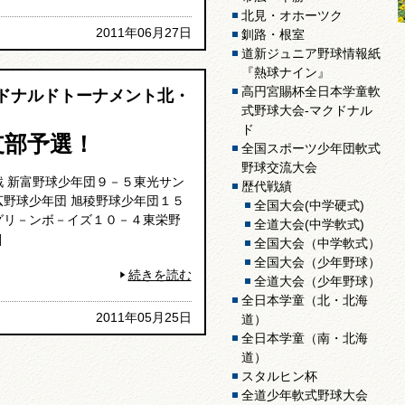
北見・オホーツク
2011年06月27日
釧路・根室
道新ジュニア野球情報紙
『熱球ナイン』
高円宮賜杯全日本学童軟
クドナルドトーナメント北・
式野球大会-マクドナル
ド
支部予選！
全国スポーツ少年団軟式
野球交流大会
戦 新富野球少年団９－５東光サン
歴代戦績
広野球少年団 旭稜野球少年団１５
全国大会(中学硬式)
グリ－ンボ－イズ１０－４東栄野
全道大会(中学軟式)
]
全国大会（中学軟式）
全国大会（少年野球）
続きを読む
全道大会（少年野球）
全日本学童（北・北海
2011年05月25日
道）
全日本学童（南・北海
道）
スタルヒン杯
全道少年軟式野球大会