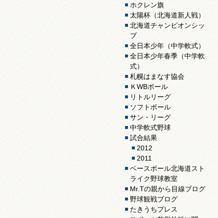
ホクレン旗
太陽杯（北海道新人戦）
北海道チャンピオンシッ
プ
全日本少年（中学軟式）
全日本少年春季（中学軟
式）
札幌はまなす協会
ＫWBボール
リトルリーグ
ソフトボール
サン・リーグ
中学軟式野球
試合結果
2012
2011
ベースボール北海道スト
ライク野球教室
Mr.Tの親から目線ブログ
野球観戦ブログ
たきうちプレス