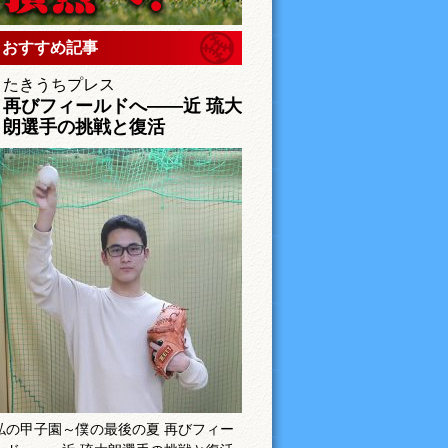
おすすめ記事
たきうちプレス
再びフィールドへ――近 琉大
朗選手の挑戦と復活
私の甲子園～僕の最後の夏 再びフィー