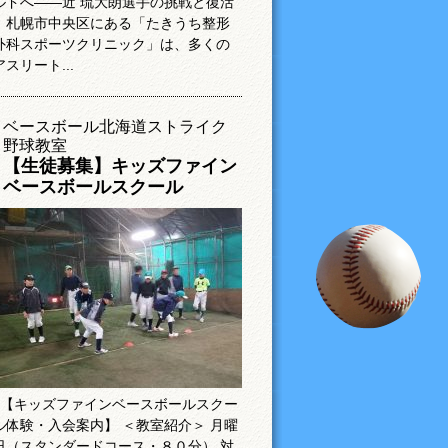
ルドへ――近 琉大朗選手の挑戦と復活
札幌市中央区にある「たきうち整形
外科スポーツクリニック」は、多くの
アスリート...
ベースボール北海道ストライク
野球教室
【生徒募集】キッズファイン
ベースボールスクール
【キッズファインベースボールスクー
ル体験・入会案内】 ＜教室紹介＞ 月曜
日（スタンダードコース・８０分） 対