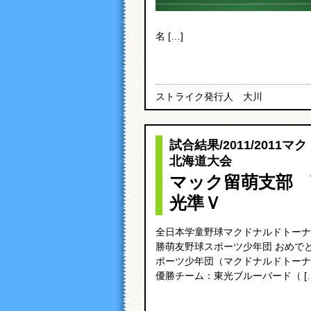
名 […]
ストライク発行人 大川
試合結果
/
2011
/
2011マ
北海道大会
マック留萌支部 
光準Ｖ
全日本学童野球マクドナルドトーナ
勝萌友野球スポーツ少年団 おめで
ポーツ少年団（マクドナルドトーナ
優勝チーム：東光ブルーバード（ […