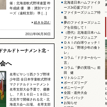
北海道日本ハムファイタ
催：北海道軟式野球連盟 昨
ーズJr応援ブログ！
年成績 優 勝：湧別マリナ
ファイターズジュニア特
ーズ（遠軽支部） 準 […]
集
夢のファイターズジュニ
続きを読む
アを目指して！
（歴代）北海道日本ハム
2011年06月30日
ファイターズジュニア
ＤＡＩの白球ウォッチ！
コラム「野球少年の食ト
クドナルドトーナメント北・
レ」
コラム「ドクターから一
会へ
言」
コラム『夢の実現へ』前
田 健
名寄ピヤシリ西クラブ野球
リトルシニア
少年団 全日本学童軟式野球
ボーイズリーグ
マクドナルドトーナメント
ポニーリーグ
名寄支部大会予選で、優勝
全国・道外大会
し、７月１６日～１８日に
プレイバック
北見市で開催される北・北
お知らせ
海道大会へ出場。 名寄支部