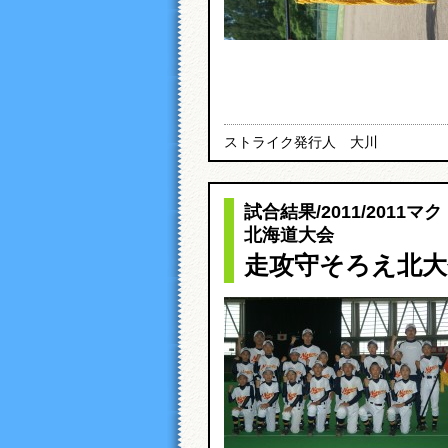
ストライク発行人 大川
試合結果
/
2011
/
2011マ
北海道大会
走攻守そろえ北大