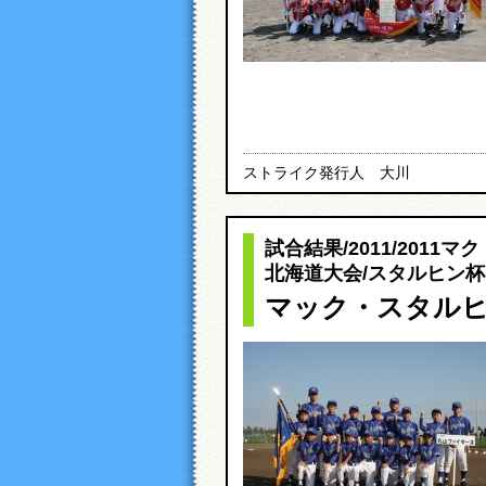
ストライク発行人 大川
試合結果
/
2011
/
2011マ
北海道大会
/
スタルヒン杯
マック・スタルヒ