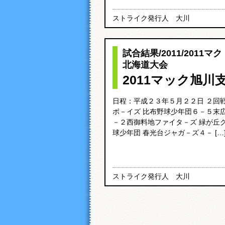
ストライク発行人 大川
試合結果
/
2011
/
2011マ
北海道大会
2011マック旭川
日程：平成２３年５月２２日 ２回
ボ－イズ 比布野球少年団６－５末
－２西御料地ファイタ－ズ 緑が丘
球少年団 春光台ジャガ－ズ４－ […
ストライク発行人 大川