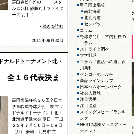
羅臼春松ｲｰｸﾞﾙｽ スタ
甲子園出場校
ルヒン杯 優勝丸山ファイタ
南北海道
ーズ お […]
北北海道
センバツ
続きを読む
コラム
野球専門店・古内社長の
2011年06月30日
コラム
ストライク調べ
大学野球
クドナルドトーナメント北・
コラム『復活への道』西
川典利
ケンコーボール杯
 全１６代表決ま
商品ラインナップ
日本ハムボールパーク
社会人野球
注目選手
高円宮賜杯第３０回全日本
注目進路
学童軟式野球大会 兼 マク
スイングスピードランキ
ドナルドトーナメント北・
ング
北海道予選大会 期日：平成
NPB12球団ジュニアトー
２３年７月１６日～１８日
ナメント
（月） 会場：北見市 主