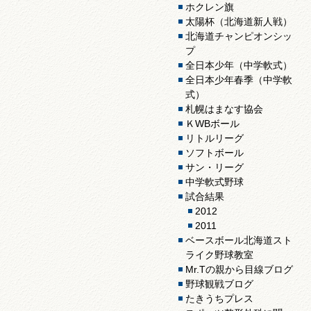
ホクレン旗
太陽杯（北海道新人戦）
北海道チャンピオンシッ
プ
全日本少年（中学軟式）
全日本少年春季（中学軟
式）
札幌はまなす協会
ＫWBボール
リトルリーグ
ソフトボール
サン・リーグ
中学軟式野球
試合結果
2012
2011
ベースボール北海道スト
ライク野球教室
Mr.Tの親から目線ブログ
野球観戦ブログ
たきうちプレス