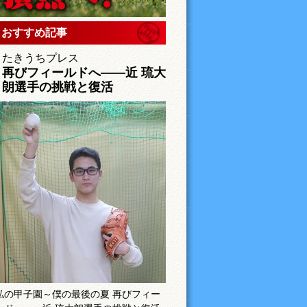
おすすめ記事
たきうちプレス
再びフィールドへ――近 琉大
朗選手の挑戦と復活
私の甲子園～僕の最後の夏 再びフィー