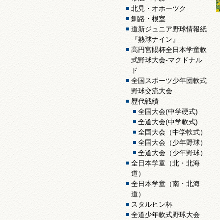
北見・オホーツク
釧路・根室
道新ジュニア野球情報紙
『熱球ナイン』
高円宮賜杯全日本学童軟
式野球大会-マクドナル
ド
全国スポーツ少年団軟式
野球交流大会
歴代戦績
全国大会(中学硬式)
全道大会(中学軟式)
全国大会（中学軟式）
全国大会（少年野球）
全道大会（少年野球）
全日本学童（北・北海
道）
全日本学童（南・北海
道）
スタルヒン杯
全道少年軟式野球大会