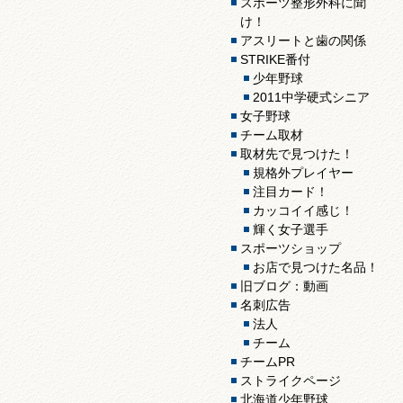
スポーツ整形外科に聞
け！
アスリートと歯の関係
STRIKE番付
少年野球
2011中学硬式シニア
女子野球
チーム取材
取材先で見つけた！
規格外プレイヤー
注目カード！
カッコイイ感じ！
輝く女子選手
スポーツショップ
お店で見つけた名品！
旧ブログ：動画
名刺広告
法人
チーム
チームPR
ストライクページ
北海道少年野球