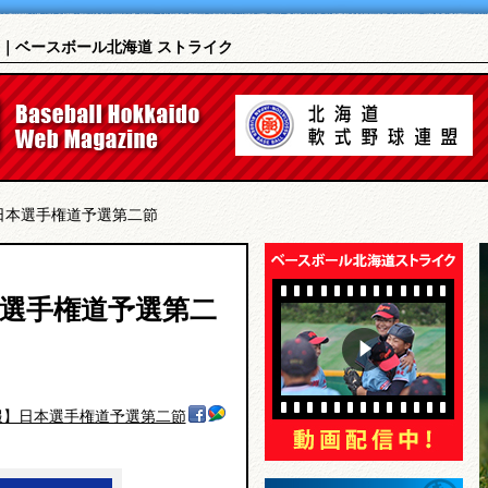
｜ベースボール北海道 ストライク
】日本選手権道予選第二節
本選手権道予選第二