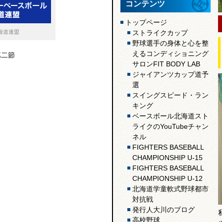
コンテンツ
トップページ
海道連盟
ストライクカップ
野球選手の身体と心を整
えるコンディショニング
第二節
サロンFIT BODY LAB
ジャイアンツカップ道予
選
スイングスピード・ラン
キング
ベースボール北海道スト
ライクのYouTubeチャン
ネル
FIGHTERS BASEBALL
CHAMPIONSHIP U-15
FIGHTERS BASEBALL
CHAMPIONSHIP U-12
北海道学童軟式野球都市
対抗戦
発行人大川のブログ
高校野球