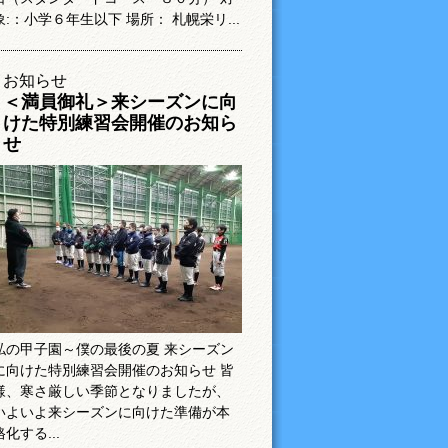
象:：小学６年生以下 場所： 札幌栄リ...
お知らせ
＜満員御礼＞来シーズンに向
けた特別練習会開催のお知ら
せ
私の甲子園～僕の最後の夏 来シーズン
に向けた特別練習会開催のお知らせ 皆
様、寒さ厳しい季節となりましたが、
いよいよ来シーズンに向けた準備が本
格化する...