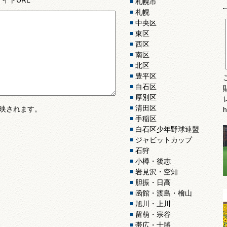
札幌市
札幌
中央区
東区
西区
南区
北区
豊平区
白石区
厚別区
清田区
映されます。
h
手稲区
白石区少年野球連盟
ジャビットカップ
石狩
小樽・後志
岩見沢・空知
胆振・日高
函館・渡島・檜山
旭川・上川
留萌・宗谷
帯広・十勝