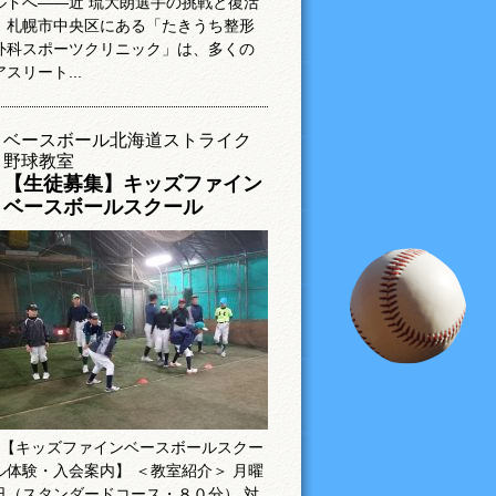
ルドへ――近 琉大朗選手の挑戦と復活
札幌市中央区にある「たきうち整形
外科スポーツクリニック」は、多くの
アスリート...
ベースボール北海道ストライク
野球教室
【生徒募集】キッズファイン
ベースボールスクール
【キッズファインベースボールスクー
ル体験・入会案内】 ＜教室紹介＞ 月曜
日（スタンダードコース・８０分） 対