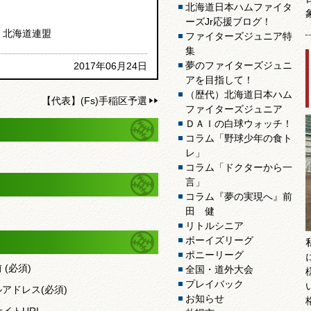
北海道日本ハムファイタ
ーズJr応援ブログ！
 北海道連盟
ファイターズジュニア特
集
夢のファイターズジュニ
2017年06月24日
アを目指して！
（歴代）北海道日本ハム
【代表】(Fs)手稲区予選
ファイターズジュニア
ＤＡＩの白球ウォッチ！
コラム「野球少年の食ト
レ」
コラム「ドクターから一
言」
コラム『夢の実現へ』前
田 健
リトルシニア
ボーイズリーグ
ポニーリーグ
前
(必須)
全国・道外大会
プレイバック
ルアドレス
(必須)
お知らせ
サイトURL