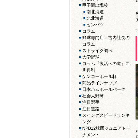
甲子園出場校
南北海道
北北海道
センバツ
コラム
野球専門店・古内社長の
コラム
ストライク調べ
大学野球
コラム『復活への道』西
川典利
ケンコーボール杯
商品ラインナップ
日本ハムボールパーク
社会人野球
注目選手
注目進路
スイングスピードランキ
ング
NPB12球団ジュニアトー
ナメント