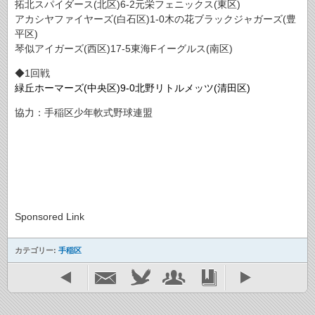
拓北スパイダース(北区)6‐2元栄フェニックス(東区)
アカシヤファイヤーズ(白石区)1‐0木の花ブラックジャガーズ(豊
平区)
琴似アイガーズ(西区)17‐5東海Fイーグルス(南区)
◆1回戦
緑丘ホーマーズ(中央区)9-0北野リトルメッツ(清田区)
協力：手稲区少年軟式野球連盟
Sponsored Link
カテゴリー:
手稲区