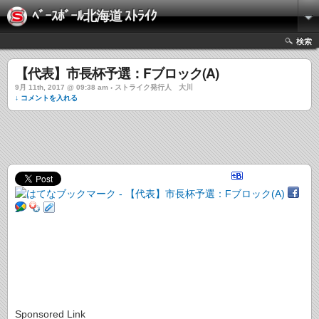
ﾍﾞｰｽﾎﾞｰﾙ北海道 ｽﾄﾗｲｸ
検索
【代表】市長杯予選：Fブロック(A)
9月 11th, 2017 @ 09:38 am › ストライク発行人 大川
↓ コメントを入れる
Sponsored Link