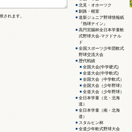
北見・オホーツク
釧路・根室
映されます。
道新ジュニア野球情報紙
『熱球ナイン』
高円宮賜杯全日本学童軟
式野球大会-マクドナル
ド
全国スポーツ少年団軟式
野球交流大会
歴代戦績
全国大会(中学硬式)
全道大会(中学軟式)
全国大会（中学軟式）
全国大会（少年野球）
全道大会（少年野球）
全日本学童（北・北海
道）
全日本学童（南・北海
道）
スタルヒン杯
全道少年軟式野球大会