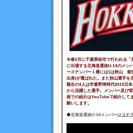
今春3月に千葉県柏市で行われる「
に出場する北海道選抜U‐14のメン
ースナンバー１番には1は秋山 俊投
出身)が選ばれた。また秋山選手を含
龍生の4人は学童野球時代2015日
から活躍した選手。メンバー及び背
画での紹介はYouTubeで紹介し
願いします。
◆北海道選抜U-14メンバーは
コチ