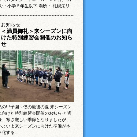
象:：小学６年生以下 場所： 札幌栄リ...
お知らせ
＜満員御礼＞来シーズンに向
けた特別練習会開催のお知ら
せ
私の甲子園～僕の最後の夏 来シーズン
に向けた特別練習会開催のお知らせ 皆
様、寒さ厳しい季節となりましたが、
いよいよ来シーズンに向けた準備が本
格化する...