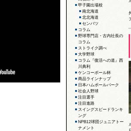
甲子園出場校
南北海道
北北海道
センバツ
コラム
野球専門店・古内社長の
コラム
ストライク調べ
大学野球
コラム『復活への道』西
川典利
ケンコーボール杯
商品ラインナップ
日本ハムボールパーク
社会人野球
注目選手
注目進路
スイングスピードランキ
ング
NPB12球団ジュニアトー
ナメント