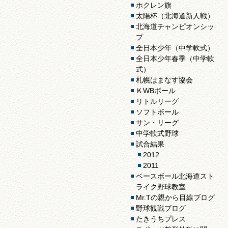
ホクレン旗
太陽杯（北海道新人戦）
北海道チャンピオンシッ
プ
全日本少年（中学軟式）
全日本少年春季（中学軟
式）
札幌はまなす協会
ＫWBボール
リトルリーグ
ソフトボール
サン・リーグ
中学軟式野球
試合結果
2012
2011
ベースボール北海道スト
ライク野球教室
Mr.Tの親から目線ブログ
野球観戦ブログ
たきうちプレス