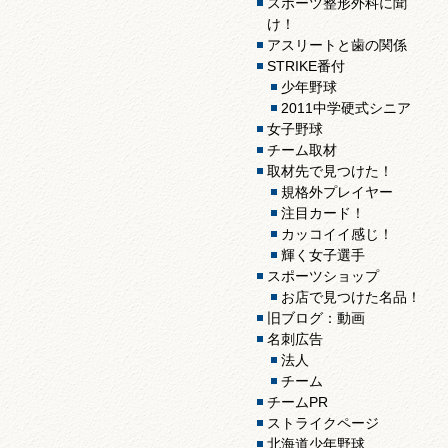
スポーツ整形外科に聞
け！
アスリートと歯の関係
STRIKE番付
少年野球
2011中学硬式シニア
女子野球
チーム取材
取材先で見つけた！
規格外プレイヤー
注目カード！
カッコイイ感じ！
輝く女子選手
スポーツショップ
お店で見つけた名品！
旧ブログ：動画
名刺広告
法人
チーム
チームPR
ストライクページ
北海道少年野球