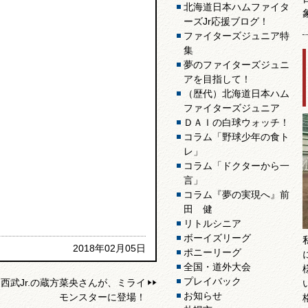
北海道日本ハムファイタ
ーズJr応援ブログ！
ファイターズジュニア特
集
夢のファイターズジュニ
アを目指して！
（歴代）北海道日本ハム
ファイターズジュニア
ＤＡＩの白球ウォッチ！
コラム「野球少年の食ト
レ」
コラム「ドクターから一
言」
コラム『夢の実現へ』前
田 健
リトルシニア
ボーイズリーグ
2018年02月05日
ポニーリーグ
全国・道外大会
プレイバック
西武Jr.の蔵方菜央さんが、ミライ
お知らせ
モンスターに登場！