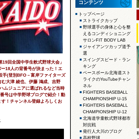
コンテンツ
トップページ
ストライクカップ
野球選手の身体と心を整
えるコンディショニング
サロンFIT BODY LAB
ジャイアンツカップ道予
選
スイングスピード・ラン
第19回全国中学生軟式野球大会」
キング
バー18人の背番号が決まった！エ
ベースボール北海道スト
手(登別BFO－富岸ファイターズ
ライクのYouTubeチャン
む大津 綾也、伊藤 鴻成、吉野
ネル
本ハムジュニアに選ばれるなど当時
FIGHTERS BASEBALL
番号は中学野球ブログで紹介！動
CHAMPIONSHIP U-15
てます！チャンネル登録よろしくお
FIGHTERS BASEBALL
CHAMPIONSHIP U-12
北海道学童軟式野球都市
ラ
対抗戦
発行人大川のブログ
高校野球