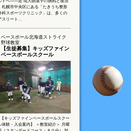
ルドへ――近 琉大朗選手の挑戦と復活
札幌市中央区にある「たきうち整形
外科スポーツクリニック」は、多くの
アスリート...
ベースボール北海道ストライク
野球教室
【生徒募集】キッズファイン
ベースボールスクール
【キッズファインベースボールスクー
ル体験・入会案内】 ＜教室紹介＞ 月曜
日（スタンダードコース・８０分） 対