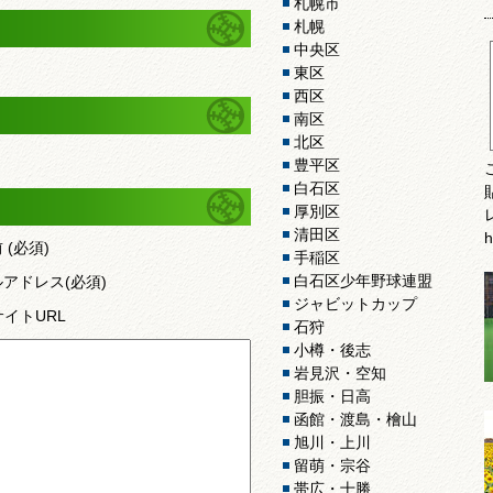
札幌市
札幌
中央区
東区
西区
南区
北区
豊平区
白石区
厚別区
清田区
h
前
(必須)
手稲区
白石区少年野球連盟
ルアドレス
(必須)
ジャビットカップ
サイトURL
石狩
小樽・後志
岩見沢・空知
胆振・日高
函館・渡島・檜山
旭川・上川
留萌・宗谷
帯広・十勝