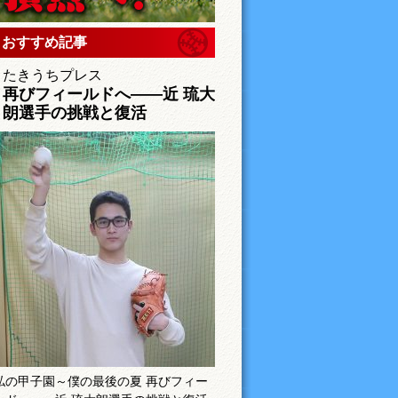
おすすめ記事
たきうちプレス
再びフィールドへ――近 琉大
朗選手の挑戦と復活
私の甲子園～僕の最後の夏 再びフィー