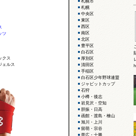
札幌市
札幌
中央区
東区
西区
ス
南区
ッツ
北区
豊平区
白石区
ックス
厚別区
ジェルス
清田区
h
手稲区
白石区少年野球連盟
ジャビットカップ
石狩
小樽・後志
岩見沢・空知
胆振・日高
函館・渡島・檜山
旭川・上川
留萌・宗谷
帯広・十勝