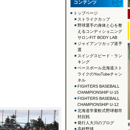
コンテンツ
トップページ
ストライクカップ
野球選手の身体と心を整
えるコンディショニング
サロンFIT BODY LAB
ジャイアンツカップ道予
選
スイングスピード・ラン
キング
ベースボール北海道スト
ライクのYouTubeチャン
ネル
FIGHTERS BASEBALL
CHAMPIONSHIP U-15
FIGHTERS BASEBALL
CHAMPIONSHIP U-12
北海道学童軟式野球都市
対抗戦
発行人大川のブログ
高校野球