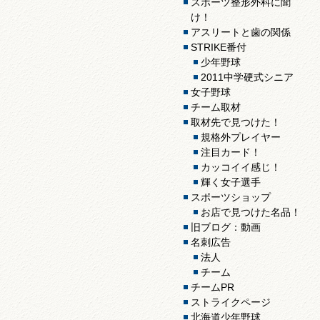
スポーツ整形外科に聞
け！
アスリートと歯の関係
STRIKE番付
少年野球
2011中学硬式シニア
女子野球
チーム取材
取材先で見つけた！
規格外プレイヤー
注目カード！
カッコイイ感じ！
輝く女子選手
スポーツショップ
お店で見つけた名品！
旧ブログ：動画
名刺広告
法人
チーム
チームPR
ストライクページ
北海道少年野球