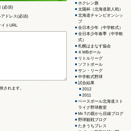
ホクレン旗
前
(必須)
太陽杯（北海道新人戦）
北海道チャンピオンシッ
ルアドレス
(必須)
プ
サイトURL
全日本少年（中学軟式）
全日本少年春季（中学軟
式）
札幌はまなす協会
ＫWBボール
リトルリーグ
ソフトボール
サン・リーグ
中学軟式野球
試合結果
映されます。
2012
2011
ベースボール北海道スト
ライク野球教室
Mr.Tの親から目線ブログ
野球観戦ブログ
たきうちプレス