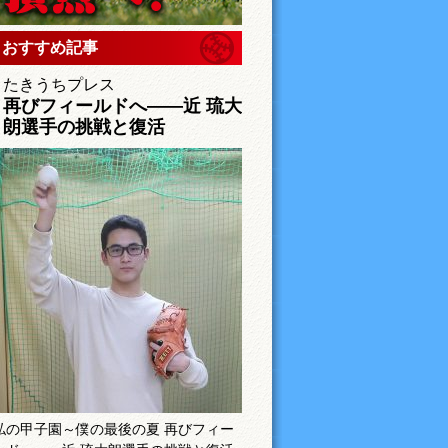
おすすめ記事
たきうちプレス
再びフィールドへ――近 琉大
朗選手の挑戦と復活
私の甲子園～僕の最後の夏 再びフィー