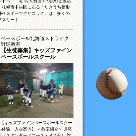
ルドへ――近 琉大朗選手の挑戦と復活
札幌市中央区にある「たきうち整形
外科スポーツクリニック」は、多くの
アスリート...
ベースボール北海道ストライク
野球教室
【生徒募集】キッズファイン
ベースボールスクール
【キッズファインベースボールスクー
ル体験・入会案内】 ＜教室紹介＞ 月曜
日（スタンダードコース・８０分） 対