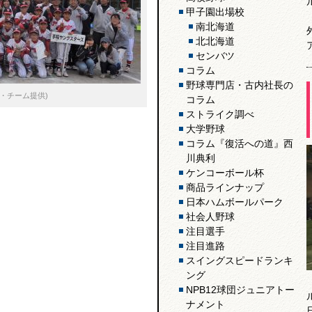
甲子園出場校
南北海道
北北海道
センバツ
コラム
野球専門店・古内社長の
・チーム提供)
コラム
ストライク調べ
大学野球
コラム『復活への道』西
川典利
ケンコーボール杯
商品ラインナップ
日本ハムボールパーク
社会人野球
注目選手
注目進路
スイングスピードランキ
ング
NPB12球団ジュニアトー
ナメント