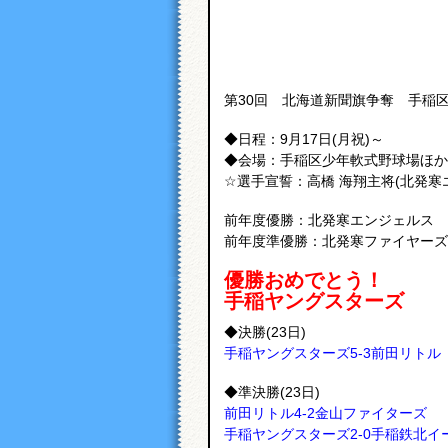
第30回 北海道新聞旗争奪 手稲
◆日程：9月17日(月祝)～
◆会場：手稲区少年軟式野球場ほか
☆選手宣誓：高橋 海翔主将(北発寒
前年度優勝：北発寒エンジェルス
前年度準優勝：北発寒ファイヤーズ
優勝おめでとう！
手稲ヤングスターズ
◆決勝(23日)
手稲ヤングスターズ5-3前田リトル
◆準決勝(23日)
前田リトル4-2金山ファイターズ
手稲ヤングスターズ2-0手稲鉄北イ