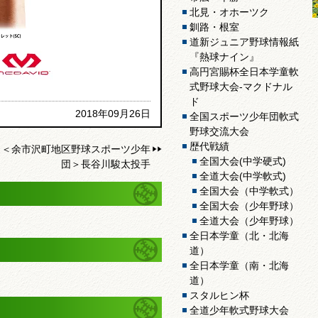
北見・オホーツク
釧路・根室
道新ジュニア野球情報紙
『熱球ナイン』
高円宮賜杯全日本学童軟
式野球大会-マクドナル
ド
2018年09月26日
全国スポーツ少年団軟式
野球交流大会
歴代戦績
＜余市沢町地区野球スポーツ少年
全国大会(中学硬式)
団＞長谷川駿太投手
全道大会(中学軟式)
全国大会（中学軟式）
全国大会（少年野球）
全道大会（少年野球）
全日本学童（北・北海
道）
全日本学童（南・北海
道）
スタルヒン杯
全道少年軟式野球大会