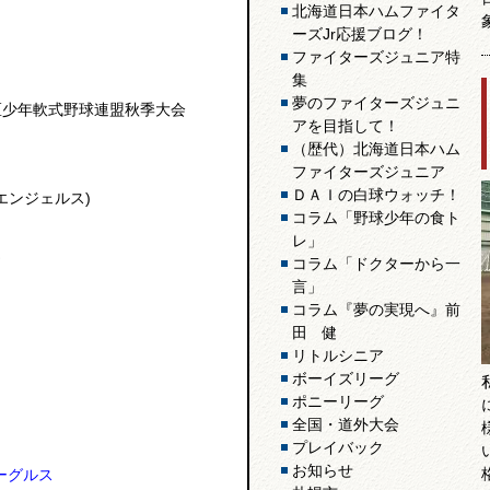
北海道日本ハムファイタ
ーズJr応援ブログ！
ファイターズジュニア特
集
夢のファイターズジュニ
区少年軟式野球連盟秋季大会
アを目指して！
（歴代）北海道日本ハム
ファイターズジュニア
ＤＡＩの白球ウォッチ！
エンジェルス)
コラム「野球少年の食ト
レ」
コラム「ドクターから一
言」
コラム『夢の実現へ』前
田 健
リトルシニア
ボーイズリーグ
ポニーリーグ
全国・道外大会
プレイバック
お知らせ
ーグルス