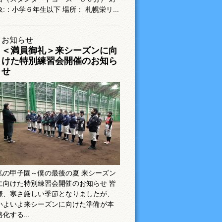
象:：小学６年生以下 場所： 札幌栄リ...
お知らせ
＜満員御礼＞来シーズンに向
けた特別練習会開催のお知ら
せ
私の甲子園～僕の最後の夏 来シーズン
に向けた特別練習会開催のお知らせ 皆
様、寒さ厳しい季節となりましたが、
いよいよ来シーズンに向けた準備が本
格化する...