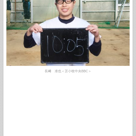
長﨑 准也＜苫小牧中央BBC＞