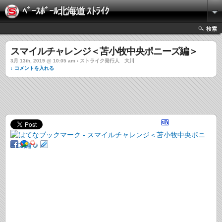
ﾍﾞｰｽﾎﾞｰﾙ北海道 ｽﾄﾗｲｸ
検索
スマイルチャレンジ＜苫小牧中央ポニーズ編＞
3月 13th, 2019 @ 10:05 am › ストライク発行人 大川
↓ コメントを入れる