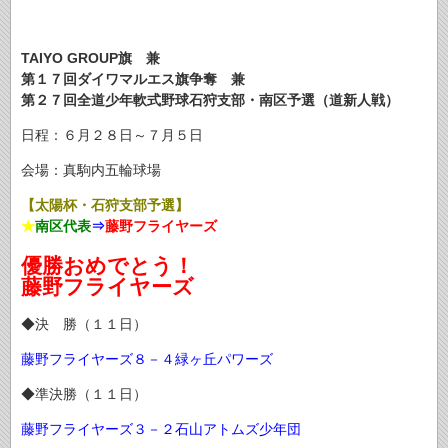
TAIYO GROUP旗 兼
第１７回ダイワマルエス旗争奪 兼
第２７回全道少年軟式野球石狩支部・南区予選（道新人戦）
日程：６月２８日～７月５日
会場：真駒内五輪球場
【太陽杯・石狩支部予選】
★
南区代表
⇒
藤野フライヤーズ
優勝おめでとう！
藤野フライヤーズ
◆決 勝（１１日）
藤野フライヤーズ８－４緑ヶ丘パワーズ
◆準決勝（１１日）
藤野フライヤーズ３－２石山アトムズ少年団