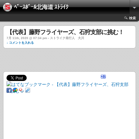
ﾍﾞｰｽﾎﾞｰﾙ北海道 ｽﾄﾗｲｸ
検索
【代表】藤野フライヤーズ、石狩支部に挑む！
7月 11th, 2020 @ 07:34 pm › ストライク発行人 大川
↓ コメントを入れる