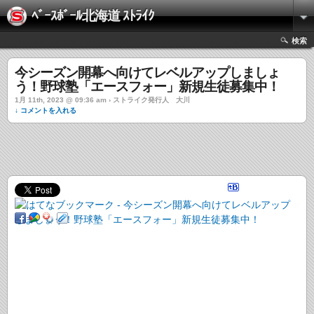
ﾍﾞｰｽﾎﾞｰﾙ北海道 ｽﾄﾗｲｸ
検索
今シーズン開幕へ向けてレベルアップしましょ
う！野球塾「エースフォー」新規生徒募集中！
1月 11th, 2023 @ 09:36 am › ストライク発行人 大川
↓ コメントを入れる