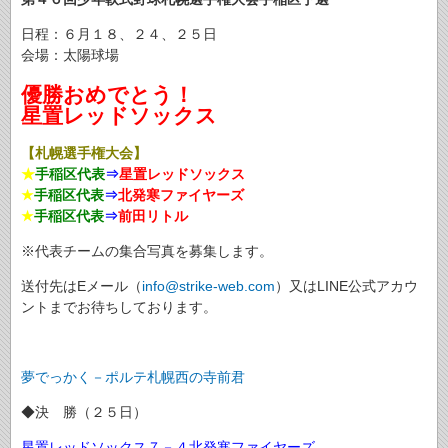
日程：６月１８、２４、２５日
会場：太陽球場
優勝おめでとう！
星置レッドソックス
【札幌選手権大会】
★
手稲区代表
⇒
星置レッドソックス
★
手稲区代表
⇒
北発寒ファイヤーズ
★
手稲区代表
⇒
前田リトル
※代表チームの集合写真を募集します。
送付先はEメール（
info@strike-web.com
）又はLINE公式アカウ
ントまでお待ちしております。
夢でっかく－ポルテ札幌西の寺前君
◆決 勝（２５日）
星置レッドソックス７－４北発寒ファイヤーズ