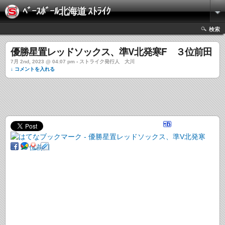
ﾍﾞｰｽﾎﾞｰﾙ北海道 ｽﾄﾗｲｸ
検索
優勝星置レッドソックス、準V北発寒F ３位前田
7月 2nd, 2023 @ 04:07 pm › ストライク発行人 大川
↓ コメントを入れる