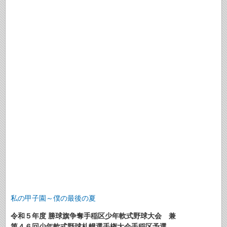
私の甲子園～僕の最後の夏
令和５年度 勝球旗争奪手稲区少年軟式野球大会 兼
第４６回少年軟式野球札幌選手権大会手稲区予選