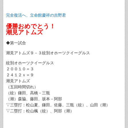
完全復活へ、立命館慶祥の吉野君
優勝おめでとう！
潮見アトムズ
◆第一試合
潮見アトムズ９－３紋別オホーツクイーグルス
紋別オホーツクイーグルス
２００１０＝３
２４１２ｘ＝９
潮見アトムズ
（五回時間切れ）
（紋）鎌田、高橋－三瓶
（潮）森脇、藤田、坂本－阿部
▽三塁打：松山夏、鎌田、佐藤、三瓶（紋）、山田（潮）
▽二塁打：松山楓（紋）、阿部（潮）