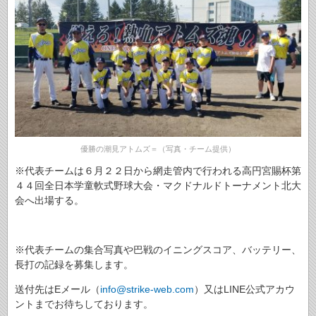
優勝の潮見アトムズ＝（写真・チーム提供）
※代表チームは６月２２日から網走管内で行われる高円宮賜杯第
４４回全日本学童軟式野球大会・マクドナルドトーナメント北大
会へ出場する。
※代表チームの集合写真や巴戦のイニングスコア、バッテリー、
長打の記録を募集します。
送付先はEメール（
info@strike-web.com
）又はLINE公式アカウ
ントまでお待ちしております。