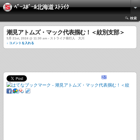
ﾍﾞｰｽﾎﾞｰﾙ北海道 ｽﾄﾗｲｸ
検索
潮見アトムズ・マック代表掴む！＜紋別支部＞
5月 21st, 2024 @ 11:30 am › ストライク発行人 大川
↓ コメントを入れる