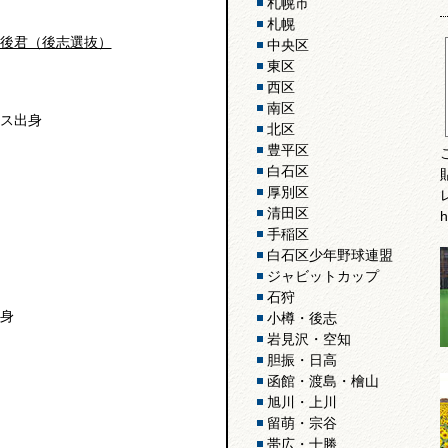
札幌市
札幌
後君（後志選抜）
中央区
東区
西区
南区
ス出身
北区
豊平区
白石区
厚別区
清田区
h
手稲区
白石区少年野球連盟
ジャビットカップ
石狩
身
小樽・後志
岩見沢・空知
胆振・日高
函館・渡島・檜山
旭川・上川
留萌・宗谷
帯広・十勝