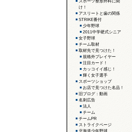
スポーツ整形外科に聞
け！
アスリートと歯の関係
STRIKE番付
少年野球
2011中学硬式シニア
女子野球
チーム取材
取材先で見つけた！
規格外プレイヤー
注目カード！
カッコイイ感じ！
輝く女子選手
スポーツショップ
お店で見つけた名品！
旧ブログ：動画
名刺広告
法人
チーム
チームPR
ストライクページ
北海道少年野球