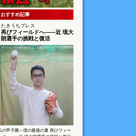
おすすめ記事
たきうちプレス
再びフィールドへ――近 琉大
朗選手の挑戦と復活
私の甲子園～僕の最後の夏 再びフィー