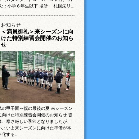
象:：小学６年生以下 場所： 札幌栄リ...
お知らせ
＜満員御礼＞来シーズンに向
けた特別練習会開催のお知ら
せ
私の甲子園～僕の最後の夏 来シーズン
に向けた特別練習会開催のお知らせ 皆
様、寒さ厳しい季節となりましたが、
いよいよ来シーズンに向けた準備が本
格化する...