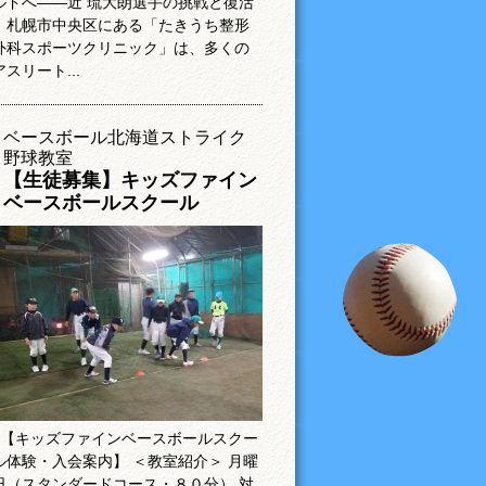
ルドへ――近 琉大朗選手の挑戦と復活
札幌市中央区にある「たきうち整形
外科スポーツクリニック」は、多くの
アスリート...
ベースボール北海道ストライク
野球教室
【生徒募集】キッズファイン
ベースボールスクール
【キッズファインベースボールスクー
ル体験・入会案内】 ＜教室紹介＞ 月曜
日（スタンダードコース・８０分） 対