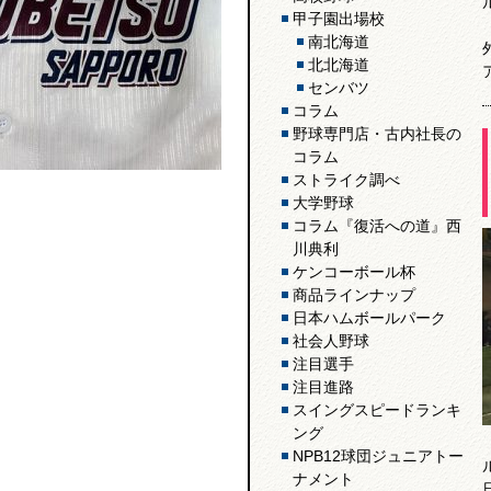
甲子園出場校
南北海道
北北海道
センバツ
コラム
野球専門店・古内社長の
コラム
ストライク調べ
大学野球
コラム『復活への道』西
川典利
ケンコーボール杯
商品ラインナップ
日本ハムボールパーク
社会人野球
注目選手
注目進路
スイングスピードランキ
ング
NPB12球団ジュニアトー
ナメント