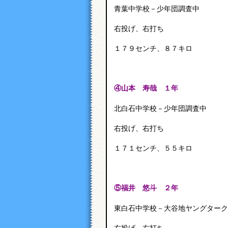
青葉中学校－少年団調査中
右投げ、右打ち
１７９センチ、８７キロ
④
山本 寿哉 １年
北白石中学校－少年団調査中
右投げ、右打ち
１７１センチ、５５キロ
⑤
福井 悠斗 ２年
東白石中学校－大谷地ヤングターク
右投げ、右打ち