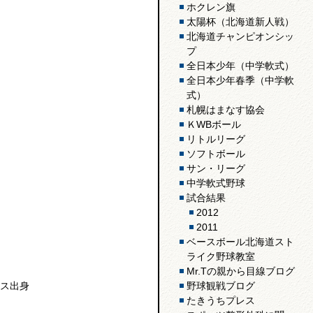
ホクレン旗
太陽杯（北海道新人戦）
北海道チャンピオンシッ
プ
全日本少年（中学軟式）
全日本少年春季（中学軟
式）
札幌はまなす協会
ＫWBボール
リトルリーグ
ソフトボール
サン・リーグ
中学軟式野球
試合結果
2012
2011
ベースボール北海道スト
ライク野球教室
Mr.Tの親から目線ブログ
ス出身
野球観戦ブログ
たきうちプレス