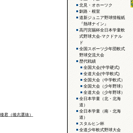
北見・オホーツク
釧路・根室
道新ジュニア野球情報紙
『熱球ナイン』
高円宮賜杯全日本学童軟
式野球大会-マクドナル
ド
全国スポーツ少年団軟式
野球交流大会
歴代戦績
全国大会(中学硬式)
全道大会(中学軟式)
全国大会（中学軟式）
全国大会（少年野球）
全道大会（少年野球）
全日本学童（北・北海
道）
全日本学童（南・北海
後君（後志選抜）
道）
スタルヒン杯
全道少年軟式野球大会