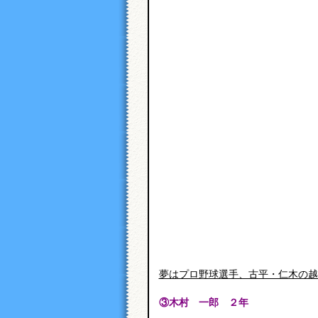
夢はプロ野球選手、古平・仁木の越
③
木村 一郎 ２年