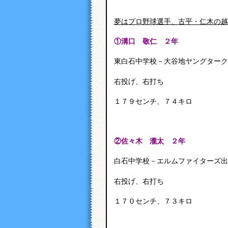
夢はプロ野球選手、古平・仁木の越
①
溝口 敬仁 ２年
東白石中学校－大谷地ヤングターク
右投げ、右打ち
１７９センチ、７４キロ
②
佐々木 瀧太 ２年
白石中学校－エルムファイターズ出
右投げ、右打ち
１７０センチ、７３キロ