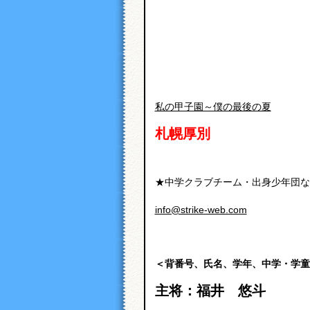
私の甲子園～僕の最後の夏
札幌厚別
★中学クラブチーム・出身少年団な
info@strike-web.com
＜背番号、氏名、学年、中学・学童
主将：
福井 悠斗