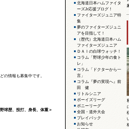
北海道日本ハムファイタ
ーズJr応援ブログ！
ファイターズジュニア特
集
夢のファイターズジュニ
アを目指して！
（歴代）北海道日本ハム
ファイターズジュニア
ＤＡＩの白球ウォッチ！
コラム「野球少年の食ト
レ」
コラム「ドクターから一
言」
どの情報も募集中です。
コラム『夢の実現へ』前
田 健
リトルシニア
ボーイズリーグ
ポニーリーグ
野球歴、投打、身長、体重＞
全国・道外大会
プレイバック
お知らせ