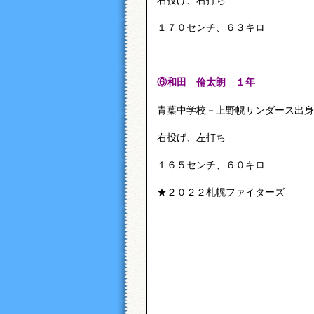
１７０センチ、６３キロ
⑥和田 倫太朗 １年
青葉中学校－上野幌サンダース出身
右投げ、左打ち
１６５センチ、６０キロ
★２０２２札幌ファイターズ