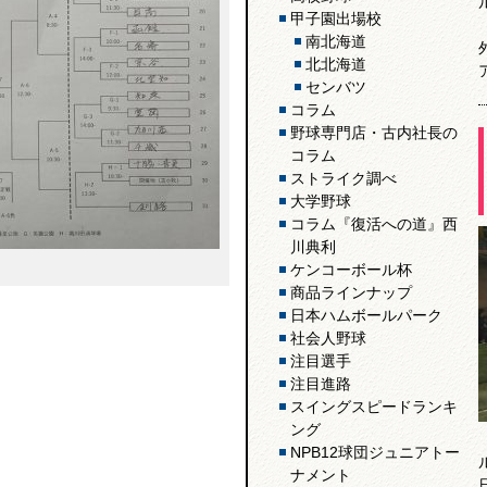
甲子園出場校
南北海道
北北海道
センバツ
コラム
野球専門店・古内社長の
コラム
ストライク調べ
大学野球
コラム『復活への道』西
川典利
ケンコーボール杯
商品ラインナップ
日本ハムボールパーク
社会人野球
注目選手
注目進路
スイングスピードランキ
ング
NPB12球団ジュニアトー
ナメント