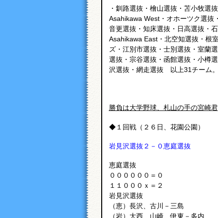
・釧路選抜・檜山選抜・苫小牧選抜
Asahikawa West・オホーツ
音更選抜・知床選抜・日高選抜・石
Asahikawa East・北空知選
ズ・江別市選抜・士別選抜・室蘭選
選抜・宗谷選抜・函館選抜・小樽選
沢選抜・網走選抜 以上31チーム
勝負は大学野球、札山の手の宮崎君
◆１回戦（２６日、花園公園）
岩見沢選抜２－０恵庭選抜
恵庭選抜
００００００＝０
１１０００ｘ＝２
岩見沢選抜
（恵）長沢、古川－三島
（岩）大西、山崎、伊東－多内