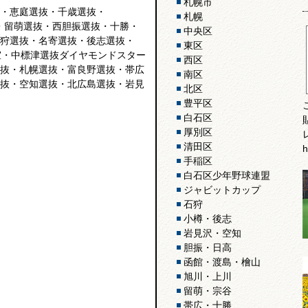
札幌市
・恵庭選抜・千歳選抜・
札幌
ク選抜・留萌選抜・西胆振選抜・十勝・
中央区
狩選抜・名寄選抜・後志選抜・
東区
抜・根室・中標津選抜ダイヤモンドスター
西区
抜・札幌選抜・富良野選抜・帯広
南区
抜・空知選抜・北広島選抜・岩見
北区
。
豊平区
白石区
厚別区
清田区
h
手稲区
白石区少年野球連盟
ジャビットカップ
石狩
小樽・後志
岩見沢・空知
胆振・日高
函館・渡島・檜山
旭川・上川
留萌・宗谷
帯広・十勝