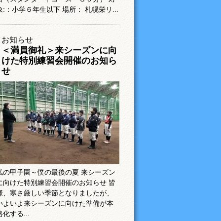
象:：小学６年生以下 場所： 札幌栄リ...
お知らせ
＜満員御礼＞来シーズンに向
けた特別練習会開催のお知ら
せ
私の甲子園～僕の最後の夏 来シーズン
に向けた特別練習会開催のお知らせ 皆
様、寒さ厳しい季節となりましたが、
いよいよ来シーズンに向けた準備が本
格化する...