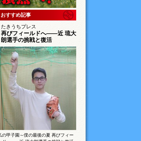
おすすめ記事
たきうちプレス
再びフィールドへ――近 琉大
朗選手の挑戦と復活
私の甲子園～僕の最後の夏 再びフィー