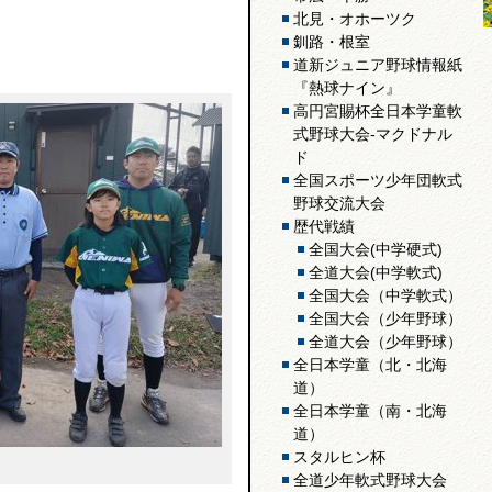
北見・オホーツク
釧路・根室
道新ジュニア野球情報紙
『熱球ナイン』
高円宮賜杯全日本学童軟
式野球大会-マクドナル
ド
全国スポーツ少年団軟式
野球交流大会
歴代戦績
全国大会(中学硬式)
全道大会(中学軟式)
全国大会（中学軟式）
全国大会（少年野球）
全道大会（少年野球）
全日本学童（北・北海
道）
全日本学童（南・北海
道）
スタルヒン杯
全道少年軟式野球大会