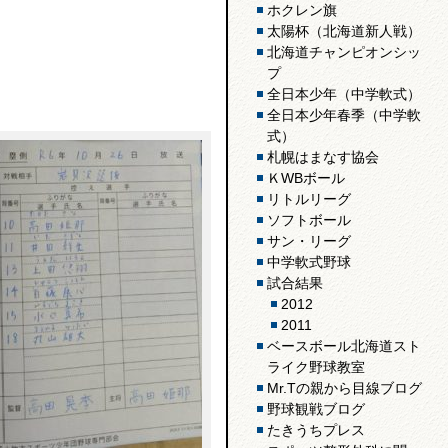
ホクレン旗
太陽杯（北海道新人戦）
北海道チャンピオンシッ
プ
全日本少年（中学軟式）
全日本少年春季（中学軟
式）
札幌はまなす協会
ＫWBボール
リトルリーグ
ソフトボール
サン・リーグ
中学軟式野球
試合結果
2012
2011
ベースボール北海道スト
ライク野球教室
Mr.Tの親から目線ブログ
野球観戦ブログ
たきうちプレス