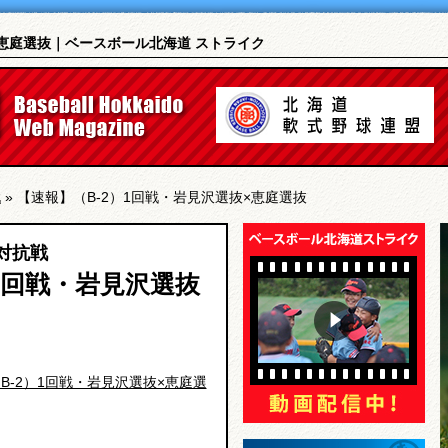
×恵庭選抜｜ベースボール北海道 ストライク
戦
» 【速報】（B-2）1回戦・岩見沢選抜×恵庭選抜
対抗戦
1回戦・岩見沢選抜