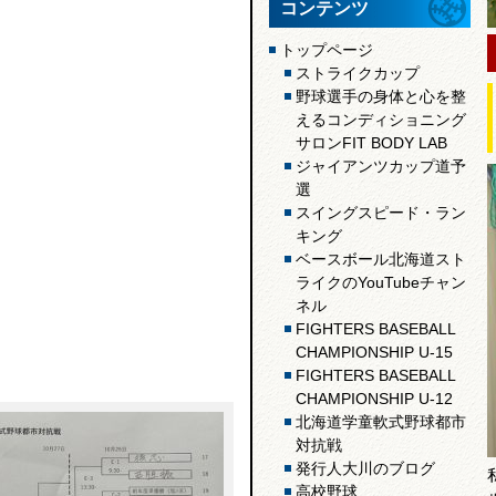
コンテンツ
トップページ
ストライクカップ
野球選手の身体と心を整
えるコンディショニング
サロンFIT BODY LAB
ジャイアンツカップ道予
選
スイングスピード・ラン
キング
ベースボール北海道スト
ライクのYouTubeチャン
ネル
FIGHTERS BASEBALL
CHAMPIONSHIP U-15
FIGHTERS BASEBALL
CHAMPIONSHIP U-12
北海道学童軟式野球都市
対抗戦
発行人大川のブログ
高校野球