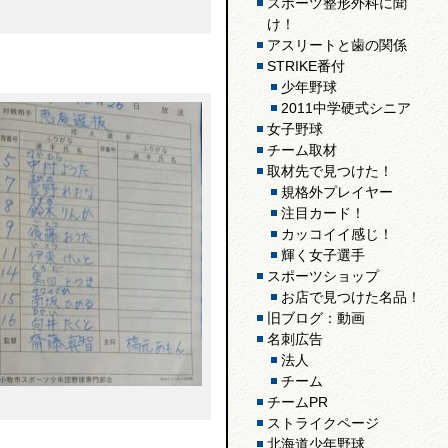
スポーツ整形外科に聞
け！
アスリートと歯の関係
STRIKE番付
少年野球
2011中学硬式シニア
女子野球
チーム取材
取材先で見つけた！
規格外プレイヤー
注目カード！
カッコイイ感じ！
輝く女子選手
スポーツショップ
お店で見つけた名品！
旧ブログ：動画
名刺広告
法人
チーム
チームPR
ストライクページ
北海道少年野球