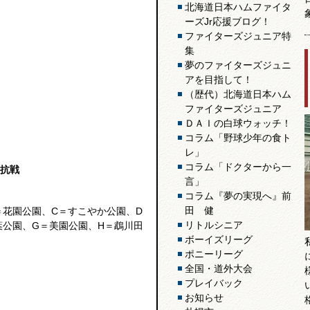
北海道日本ハムファイタ
ーズJr応援ブログ！
ファイターズジュニア特
集
夢のファイターズジュニ
アを目指して！
（歴代）北海道日本ハム
ファイターズジュニア
ＤＡＩの白球ウォッチ！
コラム「野球少年の食ト
レ」
コラム「ドクターから一
抗戦
言」
コラム『夢の実現へ』前
田 健
＝花園公園、C＝すこやか公園、D
リトルシニア
葉公園、G＝美園公園、H＝鵡川田
ボーイズリーグ
ポニーリーグ
全国・道外大会
プレイバック
お知らせ