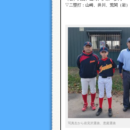
▽二塁打：山崎、井川、荒関（岩）
写真左から岩見沢選抜、恵庭選抜