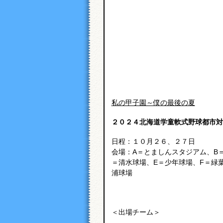
私の甲子園～僕の最後の夏
２０２４北海道学童軟式野球都市対
日程：１０月２６、２７日
会場：A＝とましんスタジアム、B
＝清水球場、E＝少年球場、F＝緑
浦球場
＜出場チーム＞