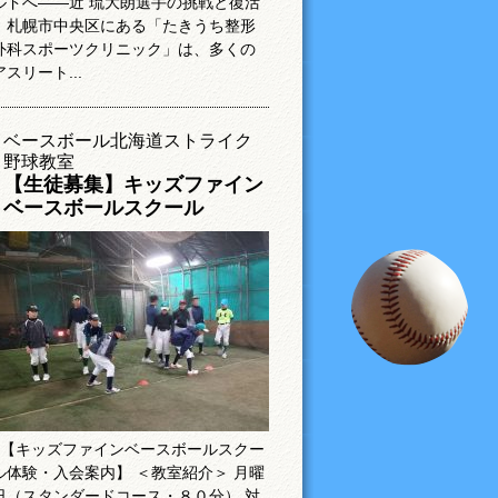
ルドへ――近 琉大朗選手の挑戦と復活
札幌市中央区にある「たきうち整形
外科スポーツクリニック」は、多くの
アスリート...
ベースボール北海道ストライク
野球教室
【生徒募集】キッズファイン
ベースボールスクール
【キッズファインベースボールスクー
ル体験・入会案内】 ＜教室紹介＞ 月曜
日（スタンダードコース・８０分） 対