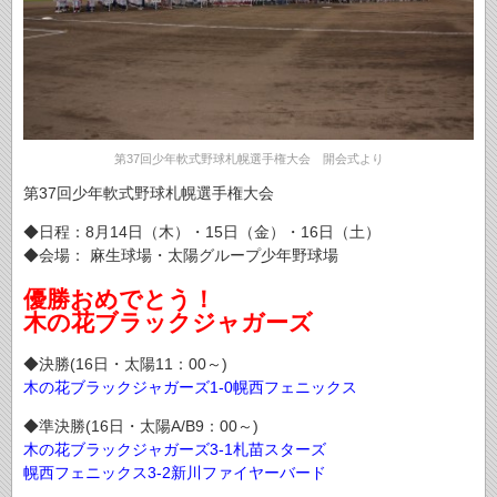
第37回少年軟式野球札幌選手権大会 開会式より
第37回少年軟式野球札幌選手権大会
◆日程：8月14日（木）・15日（金）・16日（土）
◆会場： 麻生球場・太陽グループ少年野球場
優勝おめでとう！
木の花ブラックジャガーズ
◆決勝(16日・太陽11：00～)
木の花ブラックジャガーズ1-0幌西フェニックス
◆準決勝(16日・太陽A/B9：00～)
木の花ブラックジャガーズ3-1札苗スターズ
幌西フェニックス3-2新川ファイヤーバード