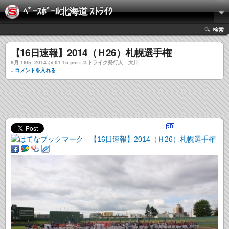
ﾍﾞｰｽﾎﾞｰﾙ北海道 ｽﾄﾗｲｸ
検索
【16日速報】2014（Ｈ26）札幌選手権
8月 16th, 2014 @ 01:15 pm › ストライク発行人 大川
↓ コメントを入れる