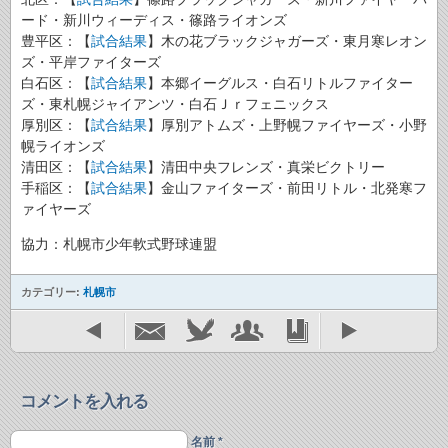
ード・新川ウィーディス・篠路ライオンズ
豊平区：【
試合結果
】木の花ブラックジャガーズ・東月寒レオン
ズ・平岸ファイターズ
白石区：【
試合結果
】本郷イーグルス・白石リトルファイター
ズ・東札幌ジャイアンツ・白石Ｊｒフェニックス
厚別区：【
試合結果
】厚別アトムズ・上野幌ファイヤーズ・小野
幌ライオンズ
清田区：【
試合結果
】清田中央フレンズ・真栄ビクトリー
手稲区：【
試合結果
】金山ファイターズ・前田リトル・北発寒フ
ァイヤーズ
協力：札幌市少年軟式野球連盟
カテゴリー:
札幌市
コメントを入れる
名前 *