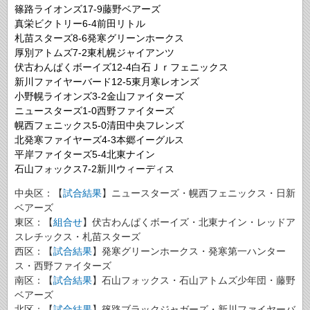
篠路ライオンズ17-9藤野ベアーズ
真栄ビクトリー6-4前田リトル
札苗スターズ8-6発寒グリーンホークス
厚別アトムズ7-2東札幌ジャイアンツ
伏古わんぱくボーイズ12-4白石Ｊｒフェニックス
新川ファイヤーバード12-5東月寒レオンズ
小野幌ライオンズ3-2金山ファイターズ
ニュースターズ1-0西野ファイターズ
幌西フェニックス5-0清田中央フレンズ
北発寒ファイヤーズ4-3本郷イーグルス
平岸ファイターズ5-4北東ナイン
石山フォックス7-2新川ウィーディス
中央区：【
試合結果
】ニュースターズ・幌西フェニックス・日新
ベアーズ
東区：【
組合せ
】伏古わんぱくボーイズ・北東ナイン・レッドア
スレチックス・札苗スターズ
西区：【
試合結果
】発寒グリーンホークス・発寒第一ハンター
ス・西野ファイターズ
南区：【
試合結果
】石山フォックス・石山アトムズ少年団・藤野
ベアーズ
北区：【
試合結果
】篠路ブラックジャガーズ・新川ファイヤーバ