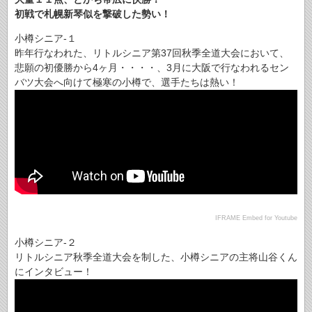
初戦で札幌新琴似を撃破した勢い！
小樽シニア-１
昨年行なわれた、リトルシニア第37回秋季全道大会において、
悲願の初優勝から4ヶ月・・・・、3月に大阪で行なわれるセン
バツ大会へ向けて極寒の小樽で、選手たちは熱い！
IFRAME Embed for Youtube
小樽シニア-２
リトルシニア秋季全道大会を制した、小樽シニアの主将山谷くん
にインタビュー！