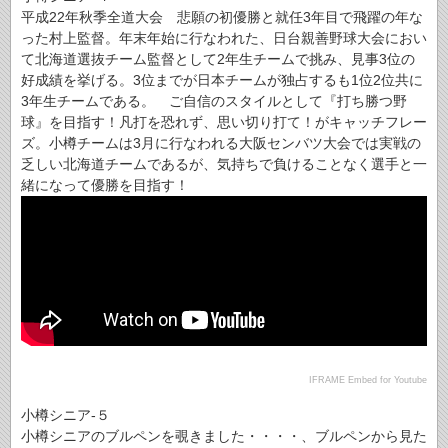
平成22年秋季全道大会 悲願の初優勝と就任3年目で飛躍の年な
った村上監督。年末年始に行なわれた、日台親善野球大会におい
て北海道選抜チーム監督として2年生チームで挑み、見事3位の
好成績を挙げる。3位までが日本チームが独占するも1位2位共に
3年生チームである。 ご自信のスタイルとして『打ち勝つ野
球』を目指す！凡打を恐れず、思い切り打て！がキャッチフレー
ズ。小樽チームは3月に行なわれる大阪センバツ大会では実戦の
乏しい北海道チームであるが、気持ちで負けることなく選手と一
緒になって優勝を目指す！
IFRAME Embed for Youtube
小樽シニア-５
小樽シニアのブルペンを覗きました・・・・、ブルペンから見た