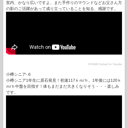
室内、かなり広いですよ。また手作りのマウンドなどお父さん方
の影のご活躍があって成り立っていることを知る、感謝です。
IFRAME Embed for Youtube
小樽シニア-６
小樽シニア1年生に原石発見！初速117ｋｍ/ｈ。1年後には120ｋ
ｍ/ｈ中盤を目指す！体もまだまだ大きくなりそう・・・楽しみ
です。