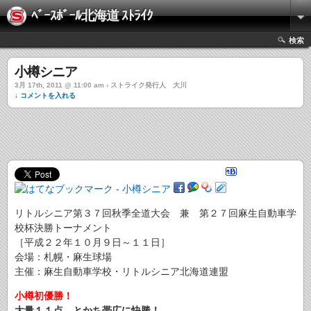
ﾍﾞｰｽﾎﾞｰﾙ北海道 ｽﾄﾗｲｸ
検索
小樽シニア
3月 17th, 2011 @ 11:00 am › ストライク発行人 大川
↓ コメントを入れる
リトルシニア第３７回秋季全道大会 兼 第２７回麻生自動車学
校杯決勝トーナメント
［平成２２年１０月９日～１１日］
会場：札幌・麻生球場
主催：麻生自動車学校・リトルシニア北海道連盟
小樽初優勝！
大量１１点、とかち帯広に快勝！