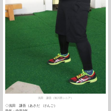
浅田 謙吾（旭川西シニア）
◇浅田 謙吾（あさだ けんご）
学年：中学3年