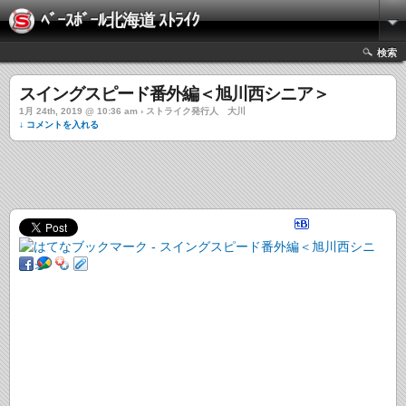
ﾍﾞｰｽﾎﾞｰﾙ北海道 ｽﾄﾗｲｸ
検索
スイングスピード番外編＜旭川西シニア＞
1月 24th, 2019 @ 10:36 am › ストライク発行人 大川
↓ コメントを入れる