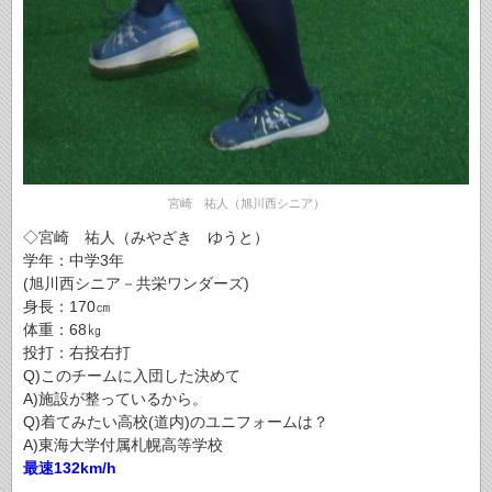
宮崎 祐人（旭川西シニア）
◇宮崎 祐人（みやざき ゆうと）
学年：中学3年
(旭川西シニア－共栄ワンダーズ)
身長：170㎝
体重：68㎏
投打：右投右打
Q)このチームに入団した決めて
A)施設が整っているから。
Q)着てみたい高校(道内)のユニフォームは？
A)東海大学付属札幌高等学校
最速132km/h