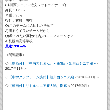
(旭川西シニア－近文レッドライナーズ)
身長：179㎝
体重：95㎏
投打：右投、右打
Q)このチームに入団した決めて
A)明るくて良いチームだから
Q)着てみたい高校(道内)のユニフォームは？
A)札幌南高等学校
最速139km/h
＜関連記事＞
◇
【動画付】『中坊力じまん』～第3回・旭川西シニア編～
＜
2017年11月＞
◇
【中学クラブチーム訪問】旭川西シニア編
＜2016年11月＞
◇
【動画付】リトルシニア新人戦、開幕
＜2017年9月＞