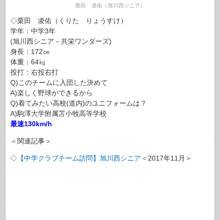
栗田 凌佑（旭川西シニア）
◇栗田 凌佑（くりた りょうすけ）
学年：中学3年
(旭川西シニア－共栄ワンダーズ)
身長：172㎝
体重：64㎏
投打：右投右打
Q)このチームに入団した決めて
A)楽しく野球ができるから
Q)着てみたい高校(道内)のユニフォームは？
A)駒澤大学附属苫小牧高等学校
最速130km/h
＜関連記事＞
◇
【中学クラブチーム訪問】旭川西シニア
＜2017年11月＞